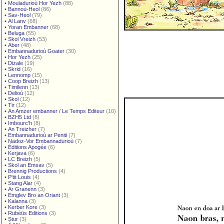
•
Mouladurioù Hor Yezh
(88)
•
Bannoù-Heol
(86)
•
Sav-Heol
(79)
•
Al Lanv
(68)
•
Yoran Embanner
(68)
•
Beluga
(55)
•
Skol Vreizh
(53)
•
Aber
(48)
•
Embannadurioù Goater
(30)
•
Hor Yezh
(25)
•
Dizale
(19)
•
Skrid
(16)
•
Lennomp
(15)
•
Coop Breizh
(13)
•
Timilenn
(13)
•
Delioù
(12)
•
Skol
(12)
•
Tir
(12)
•
An Amzer embanner / Le Temps Editeur
(10)
•
BZH5 Ltd
(8)
•
Imbourc'h
(8)
•
An Treizher
(7)
•
Embannadurioù ar Peniti
(7)
•
Nadoz-Vor Embannadurioù
(7)
•
Éditions Apogée
(6)
•
Kerjava
(6)
•
LC Breizh
(5)
•
Skol an Emsav
(5)
•
Brennig Productions
(4)
•
P'tit Louis
(4)
•
Stang Alar
(4)
•
Ar Granenn
(3)
•
Emglev Bro an Oriant
(3)
•
Kalanna
(3)
•
Kerber Kore
(3)
•
Rubéüs Editions
(3)
•
Stur
(3)