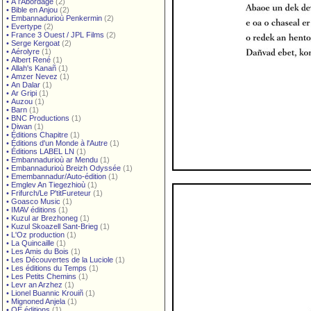
•
À l'Abordage
(2)
•
Bible en Anjou
(2)
•
Embannadurioù Penkermin
(2)
•
Evertype
(2)
•
France 3 Ouest / JPL Films
(2)
•
Serge Kergoat
(2)
•
Aérolyre
(1)
•
Albert René
(1)
•
Allah's Kanañ
(1)
•
Amzer Nevez
(1)
•
An Dalar
(1)
•
Ar Gripi
(1)
•
Auzou
(1)
•
Barn
(1)
•
BNC Productions
(1)
•
Diwan
(1)
•
Éditions Chapitre
(1)
•
Éditions d'un Monde à l'Autre
(1)
•
Éditions LABEL LN
(1)
•
Embannadurioù ar Mendu
(1)
•
Embannadurioù Breizh Odyssée
(1)
•
Emembannadur/Auto-édition
(1)
•
Emglev An Tiegezhioù
(1)
•
Frifurch/Le P'titFureteur
(1)
•
Goasco Music
(1)
•
IMAV éditions
(1)
•
Kuzul ar Brezhoneg
(1)
•
Kuzul Skoazell Sant-Brieg
(1)
•
L'Oz production
(1)
•
La Quincaille
(1)
•
Les Amis du Bois
(1)
•
Les Découvertes de la Luciole
(1)
•
Les éditions du Temps
(1)
•
Les Petits Chemins
(1)
•
Levr an Arzhez
(1)
•
Lionel Buannic Krouiñ
(1)
•
Mignoned Anjela
(1)
•
OE éditions
(1)