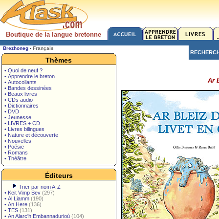
Boutique de la langue bretonne
Brezhoneg
-
Français
RECHERC
Thèmes
• Quoi de neuf ?
• Apprendre le breton
Ar 
• Autocollants
• Bandes dessinées
• Beaux livres
• CDs audio
• Dictionnaires
• DVD
• Jeunesse
• LIVRES + CD
• Livres bilingues
• Nature et découverte
• Nouvelles
• Poésie
• Romans
• Théâtre
Éditeurs
Trier par nom A-Z
•
Keit Vimp Bev
(297)
•
Al Liamm
(190)
•
An Here
(136)
•
TES
(131)
•
An Alarc'h Embannadurioù
(104)