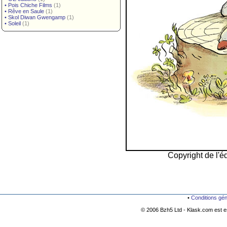
•
Pois Chiche Films
(1)
•
Rêve en Saule
(1)
•
Skol Diwan Gwengamp
(1)
•
Soleil
(1)
Copyright de l'éd
•
Conditions gé
© 2006 Bzh5 Ltd - Klask.com est es