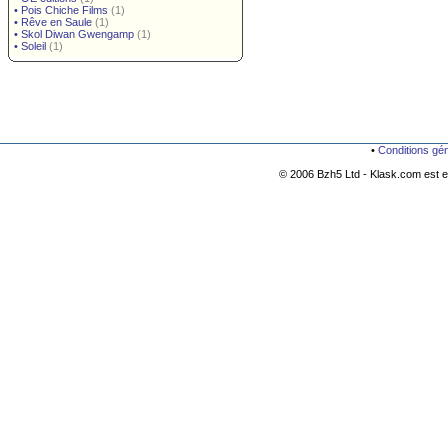
•
Pois Chiche Films
(1)
•
Rêve en Saule
(1)
•
Skol Diwan Gwengamp
(1)
•
Soleil
(1)
•
Conditions gé
© 2006 Bzh5 Ltd - Klask.com est es