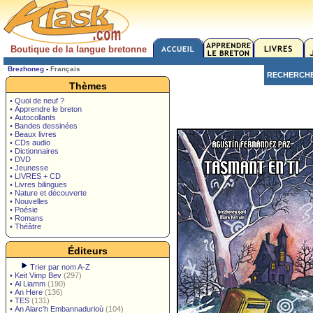
Boutique de la langue bretonne
Brezhoneg
-
Français
RECHERCH
Thèmes
• Quoi de neuf ?
• Apprendre le breton
• Autocollants
• Bandes dessinées
• Beaux livres
• CDs audio
• Dictionnaires
• DVD
• Jeunesse
• LIVRES + CD
• Livres bilingues
• Nature et découverte
• Nouvelles
• Poésie
• Romans
• Théâtre
Éditeurs
Trier par nom A-Z
•
Keit Vimp Bev
(297)
•
Al Liamm
(190)
•
An Here
(136)
•
TES
(131)
•
An Alarc'h Embannadurioù
(104)