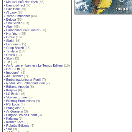
•
Mouladurioù Hor Yezh
(88)
•
Bannoù-Heol
(86)
•
Sav-Heol
(79)
•
Al Lanv
(68)
•
Yoran Embanner
(68)
•
Beluga
(55)
•
Skol Vreizh
(53)
•
Aber
(48)
•
Embannadurioù Goater
(30)
•
Hor Yezh
(25)
•
Dizale
(19)
•
Skrid
(16)
•
Lennomp
(15)
•
Coop Breizh
(13)
•
Timilenn
(13)
•
Delioù
(12)
•
Skol
(12)
•
Tir
(12)
•
An Amzer embanner / Le Temps Editeur
(10)
•
BZH5 Ltd
(8)
•
Imbourc'h
(8)
•
An Treizher
(7)
•
Embannadurioù ar Peniti
(7)
•
Nadoz-Vor Embannadurioù
(7)
•
Éditions Apogée
(6)
•
Kerjava
(6)
•
LC Breizh
(5)
•
Skol an Emsav
(5)
•
Brennig Productions
(4)
•
P'tit Louis
(4)
•
Stang Alar
(4)
•
Ar Granenn
(3)
•
Emglev Bro an Oriant
(3)
•
Kalanna
(3)
•
Kerber Kore
(3)
•
Rubéüs Editions
(3)
•
Stur
(3)