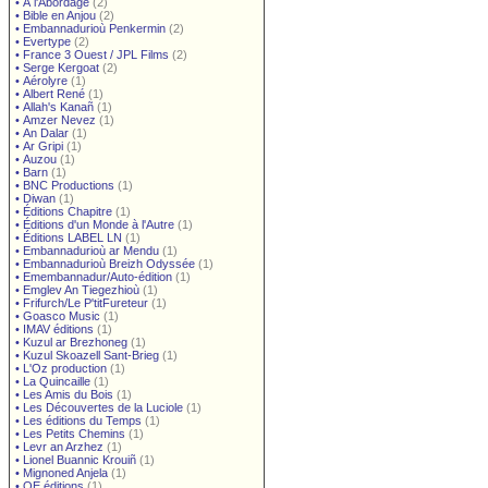
•
À l'Abordage
(2)
•
Bible en Anjou
(2)
•
Embannadurioù Penkermin
(2)
•
Evertype
(2)
•
France 3 Ouest / JPL Films
(2)
•
Serge Kergoat
(2)
•
Aérolyre
(1)
•
Albert René
(1)
•
Allah's Kanañ
(1)
•
Amzer Nevez
(1)
•
An Dalar
(1)
•
Ar Gripi
(1)
•
Auzou
(1)
•
Barn
(1)
•
BNC Productions
(1)
•
Diwan
(1)
•
Éditions Chapitre
(1)
•
Éditions d'un Monde à l'Autre
(1)
•
Éditions LABEL LN
(1)
•
Embannadurioù ar Mendu
(1)
•
Embannadurioù Breizh Odyssée
(1)
•
Emembannadur/Auto-édition
(1)
•
Emglev An Tiegezhioù
(1)
•
Frifurch/Le P'titFureteur
(1)
•
Goasco Music
(1)
•
IMAV éditions
(1)
•
Kuzul ar Brezhoneg
(1)
•
Kuzul Skoazell Sant-Brieg
(1)
•
L'Oz production
(1)
•
La Quincaille
(1)
•
Les Amis du Bois
(1)
•
Les Découvertes de la Luciole
(1)
•
Les éditions du Temps
(1)
•
Les Petits Chemins
(1)
•
Levr an Arzhez
(1)
•
Lionel Buannic Krouiñ
(1)
•
Mignoned Anjela
(1)
•
OE éditions
(1)