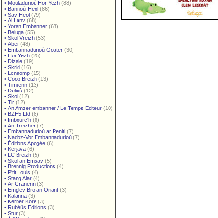
•
Mouladurioù Hor Yezh
(88)
•
Bannoù-Heol
(86)
•
Sav-Heol
(79)
•
Al Lanv
(68)
•
Yoran Embanner
(68)
•
Beluga
(55)
•
Skol Vreizh
(53)
•
Aber
(48)
•
Embannadurioù Goater
(30)
•
Hor Yezh
(25)
•
Dizale
(19)
•
Skrid
(16)
•
Lennomp
(15)
•
Coop Breizh
(13)
•
Timilenn
(13)
•
Delioù
(12)
•
Skol
(12)
•
Tir
(12)
•
An Amzer embanner / Le Temps Editeur
(10)
•
BZH5 Ltd
(8)
•
Imbourc'h
(8)
•
An Treizher
(7)
•
Embannadurioù ar Peniti
(7)
•
Nadoz-Vor Embannadurioù
(7)
•
Éditions Apogée
(6)
•
Kerjava
(6)
•
LC Breizh
(5)
•
Skol an Emsav
(5)
•
Brennig Productions
(4)
•
P'tit Louis
(4)
•
Stang Alar
(4)
•
Ar Granenn
(3)
•
Emglev Bro an Oriant
(3)
•
Kalanna
(3)
•
Kerber Kore
(3)
•
Rubéüs Editions
(3)
•
Stur
(3)