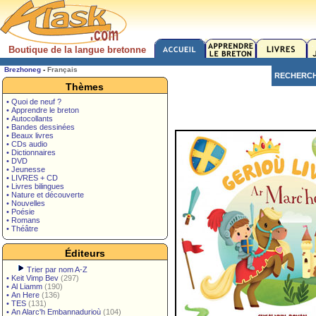
Boutique de la langue bretonne
Brezhoneg
-
Français
RECHERC
Thèmes
• Quoi de neuf ?
• Apprendre le breton
• Autocollants
• Bandes dessinées
• Beaux livres
• CDs audio
• Dictionnaires
• DVD
• Jeunesse
• LIVRES + CD
• Livres bilingues
• Nature et découverte
• Nouvelles
• Poésie
• Romans
• Théâtre
Éditeurs
Trier par nom A-Z
•
Keit Vimp Bev
(297)
•
Al Liamm
(190)
•
An Here
(136)
•
TES
(131)
•
An Alarc'h Embannadurioù
(104)