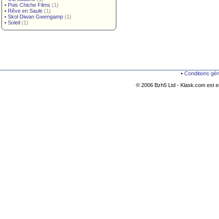
•
Pois Chiche Films
(1)
•
Rêve en Saule
(1)
•
Skol Diwan Gwengamp
(1)
•
Soleil
(1)
•
Conditions gé
© 2006 Bzh5 Ltd - Klask.com est es