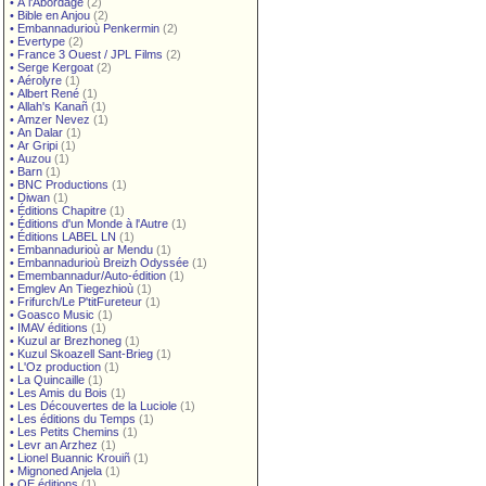
•
À l'Abordage
(2)
•
Bible en Anjou
(2)
•
Embannadurioù Penkermin
(2)
•
Evertype
(2)
•
France 3 Ouest / JPL Films
(2)
•
Serge Kergoat
(2)
•
Aérolyre
(1)
•
Albert René
(1)
•
Allah's Kanañ
(1)
•
Amzer Nevez
(1)
•
An Dalar
(1)
•
Ar Gripi
(1)
•
Auzou
(1)
•
Barn
(1)
•
BNC Productions
(1)
•
Diwan
(1)
•
Éditions Chapitre
(1)
•
Éditions d'un Monde à l'Autre
(1)
•
Éditions LABEL LN
(1)
•
Embannadurioù ar Mendu
(1)
•
Embannadurioù Breizh Odyssée
(1)
•
Emembannadur/Auto-édition
(1)
•
Emglev An Tiegezhioù
(1)
•
Frifurch/Le P'titFureteur
(1)
•
Goasco Music
(1)
•
IMAV éditions
(1)
•
Kuzul ar Brezhoneg
(1)
•
Kuzul Skoazell Sant-Brieg
(1)
•
L'Oz production
(1)
•
La Quincaille
(1)
•
Les Amis du Bois
(1)
•
Les Découvertes de la Luciole
(1)
•
Les éditions du Temps
(1)
•
Les Petits Chemins
(1)
•
Levr an Arzhez
(1)
•
Lionel Buannic Krouiñ
(1)
•
Mignoned Anjela
(1)
•
OE éditions
(1)