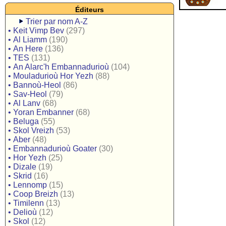
Éditeurs
Trier par nom A-Z
•
Keit Vimp Bev
(297)
•
Al Liamm
(190)
•
An Here
(136)
•
TES
(131)
•
An Alarc'h Embannadurioù
(104)
•
Mouladurioù Hor Yezh
(88)
•
Bannoù-Heol
(86)
•
Sav-Heol
(79)
•
Al Lanv
(68)
•
Yoran Embanner
(68)
•
Beluga
(55)
•
Skol Vreizh
(53)
•
Aber
(48)
•
Embannadurioù Goater
(30)
•
Hor Yezh
(25)
•
Dizale
(19)
•
Skrid
(16)
•
Lennomp
(15)
•
Coop Breizh
(13)
•
Timilenn
(13)
•
Delioù
(12)
•
Skol
(12)