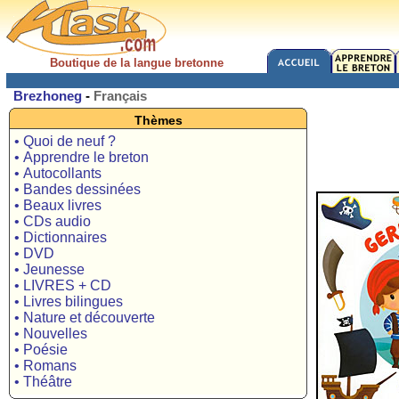
Boutique de la langue bretonne
Brezhoneg
-
Français
Thèmes
• Quoi de neuf ?
• Apprendre le breton
• Autocollants
• Bandes dessinées
• Beaux livres
• CDs audio
• Dictionnaires
• DVD
• Jeunesse
• LIVRES + CD
• Livres bilingues
• Nature et découverte
• Nouvelles
• Poésie
• Romans
• Théâtre