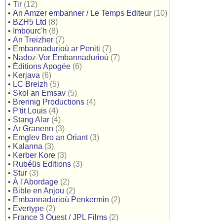
•
Tir
(12)
•
An Amzer embanner / Le Temps Editeur
(10)
•
BZH5 Ltd
(8)
•
Imbourc'h
(8)
•
An Treizher
(7)
•
Embannadurioù ar Peniti
(7)
•
Nadoz-Vor Embannadurioù
(7)
•
Éditions Apogée
(6)
•
Kerjava
(6)
•
LC Breizh
(5)
•
Skol an Emsav
(5)
•
Brennig Productions
(4)
•
P'tit Louis
(4)
•
Stang Alar
(4)
•
Ar Granenn
(3)
•
Emglev Bro an Oriant
(3)
•
Kalanna
(3)
•
Kerber Kore
(3)
•
Rubéüs Editions
(3)
•
Stur
(3)
•
À l'Abordage
(2)
•
Bible en Anjou
(2)
•
Embannadurioù Penkermin
(2)
•
Evertype
(2)
•
France 3 Ouest / JPL Films
(2)