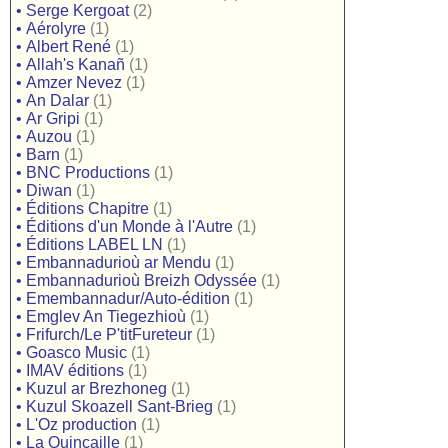
•
Serge Kergoat
(2)
•
Aérolyre
(1)
•
Albert René
(1)
•
Allah's Kanañ
(1)
•
Amzer Nevez
(1)
•
An Dalar
(1)
•
Ar Gripi
(1)
•
Auzou
(1)
•
Barn
(1)
•
BNC Productions
(1)
•
Diwan
(1)
•
Éditions Chapitre
(1)
•
Éditions d'un Monde à l'Autre
(1)
•
Éditions LABEL LN
(1)
•
Embannadurioù ar Mendu
(1)
•
Embannadurioù Breizh Odyssée
(1)
•
Emembannadur/Auto-édition
(1)
•
Emglev An Tiegezhioù
(1)
•
Frifurch/Le P'titFureteur
(1)
•
Goasco Music
(1)
•
IMAV éditions
(1)
•
Kuzul ar Brezhoneg
(1)
•
Kuzul Skoazell Sant-Brieg
(1)
•
L'Oz production
(1)
•
La Quincaille
(1)