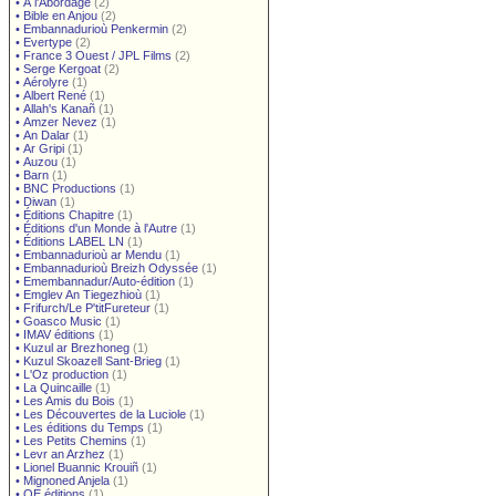
•
À l'Abordage
(2)
•
Bible en Anjou
(2)
•
Embannadurioù Penkermin
(2)
•
Evertype
(2)
•
France 3 Ouest / JPL Films
(2)
•
Serge Kergoat
(2)
•
Aérolyre
(1)
•
Albert René
(1)
•
Allah's Kanañ
(1)
•
Amzer Nevez
(1)
•
An Dalar
(1)
•
Ar Gripi
(1)
•
Auzou
(1)
•
Barn
(1)
•
BNC Productions
(1)
•
Diwan
(1)
•
Éditions Chapitre
(1)
•
Éditions d'un Monde à l'Autre
(1)
•
Éditions LABEL LN
(1)
•
Embannadurioù ar Mendu
(1)
•
Embannadurioù Breizh Odyssée
(1)
•
Emembannadur/Auto-édition
(1)
•
Emglev An Tiegezhioù
(1)
•
Frifurch/Le P'titFureteur
(1)
•
Goasco Music
(1)
•
IMAV éditions
(1)
•
Kuzul ar Brezhoneg
(1)
•
Kuzul Skoazell Sant-Brieg
(1)
•
L'Oz production
(1)
•
La Quincaille
(1)
•
Les Amis du Bois
(1)
•
Les Découvertes de la Luciole
(1)
•
Les éditions du Temps
(1)
•
Les Petits Chemins
(1)
•
Levr an Arzhez
(1)
•
Lionel Buannic Krouiñ
(1)
•
Mignoned Anjela
(1)
•
OE éditions
(1)