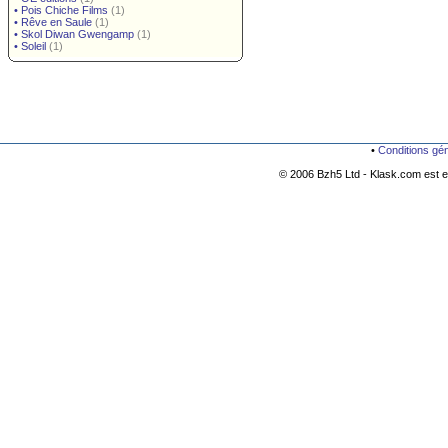
•
Pois Chiche Films
(1)
•
Rêve en Saule
(1)
•
Skol Diwan Gwengamp
(1)
•
Soleil
(1)
•
Conditions gé
© 2006 Bzh5 Ltd - Klask.com est es