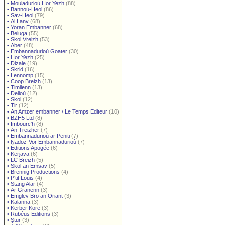
•
Mouladurioù Hor Yezh
(88)
•
Bannoù-Heol
(86)
•
Sav-Heol
(79)
•
Al Lanv
(68)
•
Yoran Embanner
(68)
•
Beluga
(55)
•
Skol Vreizh
(53)
•
Aber
(48)
•
Embannadurioù Goater
(30)
•
Hor Yezh
(25)
•
Dizale
(19)
•
Skrid
(16)
•
Lennomp
(15)
•
Coop Breizh
(13)
•
Timilenn
(13)
•
Delioù
(12)
•
Skol
(12)
•
Tir
(12)
•
An Amzer embanner / Le Temps Editeur
(10)
•
BZH5 Ltd
(8)
•
Imbourc'h
(8)
•
An Treizher
(7)
•
Embannadurioù ar Peniti
(7)
•
Nadoz-Vor Embannadurioù
(7)
•
Éditions Apogée
(6)
•
Kerjava
(6)
•
LC Breizh
(5)
•
Skol an Emsav
(5)
•
Brennig Productions
(4)
•
P'tit Louis
(4)
•
Stang Alar
(4)
•
Ar Granenn
(3)
•
Emglev Bro an Oriant
(3)
•
Kalanna
(3)
•
Kerber Kore
(3)
•
Rubéüs Editions
(3)
•
Stur
(3)