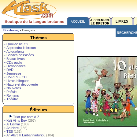
Boutique de la langue bretonne
Brezhoneg
-
Français
RECHERCH
Thèmes
• Quoi de neuf ?
• Apprendre le breton
• Autocollants
• Bandes dessinées
• Beaux livres
• CDs audio
• Dictionnaires
• DVD
• Jeunesse
• LIVRES + CD
• Livres bilingues
• Nature et découverte
• Nouvelles
• Poésie
• Romans
• Théâtre
Éditeurs
Trier par nom A-Z
•
Keit Vimp Bev
(297)
•
Al Liamm
(190)
•
An Here
(136)
•
TES
(131)
•
An Alarc'h Embannadurioù
(104)