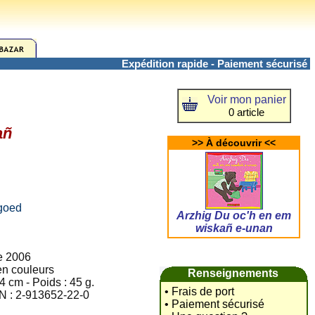
Expédition rapide - Paiement sécurisé
Voir mon panier
0 article
añ
>> À découvrir <<
egoed
Arzhig Du oc'h en em
wiskañ e-unan
re 2006
 en couleurs
Renseignements
4 cm - Poids : 45 g.
• Frais de port
N : 2-913652-22-0
• Paiement sécurisé