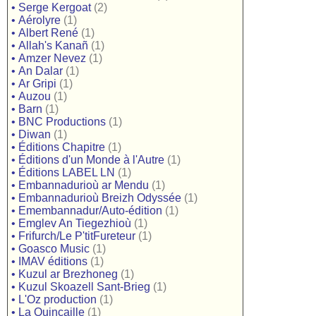
•
Serge Kergoat
(2)
•
Aérolyre
(1)
•
Albert René
(1)
•
Allah's Kanañ
(1)
•
Amzer Nevez
(1)
•
An Dalar
(1)
•
Ar Gripi
(1)
•
Auzou
(1)
•
Barn
(1)
•
BNC Productions
(1)
•
Diwan
(1)
•
Éditions Chapitre
(1)
•
Éditions d'un Monde à l'Autre
(1)
•
Éditions LABEL LN
(1)
•
Embannadurioù ar Mendu
(1)
•
Embannadurioù Breizh Odyssée
(1)
•
Emembannadur/Auto-édition
(1)
•
Emglev An Tiegezhioù
(1)
•
Frifurch/Le P'titFureteur
(1)
•
Goasco Music
(1)
•
IMAV éditions
(1)
•
Kuzul ar Brezhoneg
(1)
•
Kuzul Skoazell Sant-Brieg
(1)
•
L'Oz production
(1)
•
La Quincaille
(1)