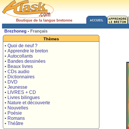
Boutique de la langue bretonne
Brezhoneg
-
Français
Thèmes
• Quoi de neuf ?
• Apprendre le breton
• Autocollants
• Bandes dessinées
• Beaux livres
• CDs audio
• Dictionnaires
• DVD
• Jeunesse
• LIVRES + CD
• Livres bilingues
• Nature et découverte
• Nouvelles
• Poésie
• Romans
• Théâtre