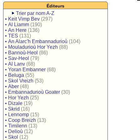
Éditeurs
Trier par nom A-Z
•
Keit Vimp Bev
(297)
•
Al Liamm
(190)
•
An Here
(136)
•
TES
(131)
•
An Alarc'h Embannadurioù
(104)
•
Mouladurioù Hor Yezh
(88)
•
Bannoù-Heol
(86)
•
Sav-Heol
(79)
•
Al Lanv
(68)
•
Yoran Embanner
(68)
•
Beluga
(55)
•
Skol Vreizh
(53)
•
Aber
(48)
•
Embannadurioù Goater
(30)
•
Hor Yezh
(25)
•
Dizale
(19)
•
Skrid
(16)
•
Lennomp
(15)
•
Coop Breizh
(13)
•
Timilenn
(13)
•
Delioù
(12)
•
Skol
(12)