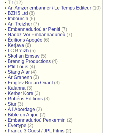
•
Tir
(12)
•
An Amzer embanner / Le Temps Editeur
(10)
•
BZH5 Ltd
(8)
•
Imbourc'h
(8)
•
An Treizher
(7)
•
Embannadurioù ar Peniti
(7)
•
Nadoz-Vor Embannadurioù
(7)
•
Éditions Apogée
(6)
•
Kerjava
(6)
•
LC Breizh
(5)
•
Skol an Emsav
(5)
•
Brennig Productions
(4)
•
P'tit Louis
(4)
•
Stang Alar
(4)
•
Ar Granenn
(3)
•
Emglev Bro an Oriant
(3)
•
Kalanna
(3)
•
Kerber Kore
(3)
•
Rubéüs Editions
(3)
•
Stur
(3)
•
À l'Abordage
(2)
•
Bible en Anjou
(2)
•
Embannadurioù Penkermin
(2)
•
Evertype
(2)
•
France 3 Ouest / JPL Films
(2)