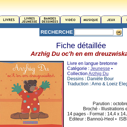
RECHERCHE
Fiche détaillée
Arzhig Du oc'h en em dreuzwisk
Livre en langue bretonne
Catégorie :
Jeunesse
•
Collection
Arzhig Du
Dessins : Danièle Bour
Traduction : Arno & Loeiz El
Parution : octob
Broché - Illustrations
14 pages - Format : 14,4 x 14,
Editeur : Bannoù-Heol • ISB