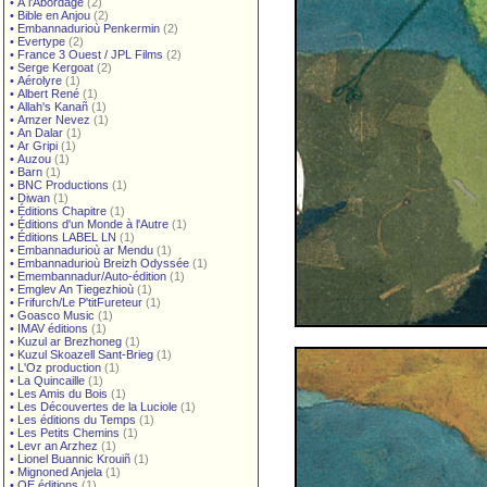
•
À l'Abordage
(2)
•
Bible en Anjou
(2)
•
Embannadurioù Penkermin
(2)
•
Evertype
(2)
•
France 3 Ouest / JPL Films
(2)
•
Serge Kergoat
(2)
•
Aérolyre
(1)
•
Albert René
(1)
•
Allah's Kanañ
(1)
•
Amzer Nevez
(1)
•
An Dalar
(1)
•
Ar Gripi
(1)
•
Auzou
(1)
•
Barn
(1)
•
BNC Productions
(1)
•
Diwan
(1)
•
Éditions Chapitre
(1)
•
Éditions d'un Monde à l'Autre
(1)
•
Éditions LABEL LN
(1)
•
Embannadurioù ar Mendu
(1)
•
Embannadurioù Breizh Odyssée
(1)
•
Emembannadur/Auto-édition
(1)
•
Emglev An Tiegezhioù
(1)
•
Frifurch/Le P'titFureteur
(1)
•
Goasco Music
(1)
•
IMAV éditions
(1)
•
Kuzul ar Brezhoneg
(1)
•
Kuzul Skoazell Sant-Brieg
(1)
•
L'Oz production
(1)
•
La Quincaille
(1)
•
Les Amis du Bois
(1)
•
Les Découvertes de la Luciole
(1)
•
Les éditions du Temps
(1)
•
Les Petits Chemins
(1)
•
Levr an Arzhez
(1)
•
Lionel Buannic Krouiñ
(1)
•
Mignoned Anjela
(1)
•
OE éditions
(1)