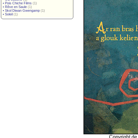
•
Pois Chiche Films
(1)
•
Rêve en Saule
(1)
•
Skol Diwan Gwengamp
(1)
•
Soleil
(1)
Copyright de 