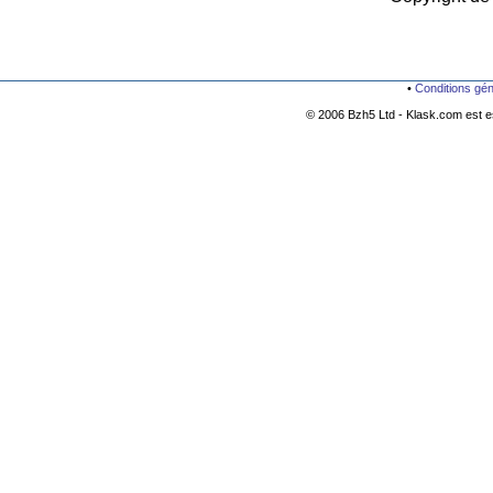
•
Conditions gé
© 2006 Bzh5 Ltd - Klask.com est es