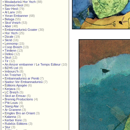
•
Mouladurioù Hor Yezh
(88)
•
Bannoù-Heol
(86)
•
Sav-Heol
(79)
•
Al Lanv
(68)
•
Yoran Embanner
(68)
•
Beluga
(55)
•
Skol Vreizh
(53)
•
Aber
(48)
•
Embannadurioù Goater
(30)
•
Hor Yezh
(25)
•
Dizale
(19)
•
Skrid
(16)
•
Lennomp
(15)
•
Coop Breizh
(13)
•
Timilenn
(13)
•
Delioù
(12)
•
Skol
(12)
•
Tir
(12)
•
An Amzer embanner / Le Temps Editeur
(10)
•
BZH5 Ltd
(8)
•
Imbourc'h
(8)
•
An Treizher
(7)
•
Embannadurioù ar Peniti
(7)
•
Nadoz-Vor Embannadurioù
(7)
•
Éditions Apogée
(6)
•
Kerjava
(6)
•
LC Breizh
(5)
•
Skol an Emsav
(5)
•
Brennig Productions
(4)
•
P'tit Louis
(4)
•
Stang Alar
(4)
•
Ar Granenn
(3)
•
Emglev Bro an Oriant
(3)
•
Kalanna
(3)
•
Kerber Kore
(3)
•
Rubéüs Editions
(3)
•
Stur
(3)