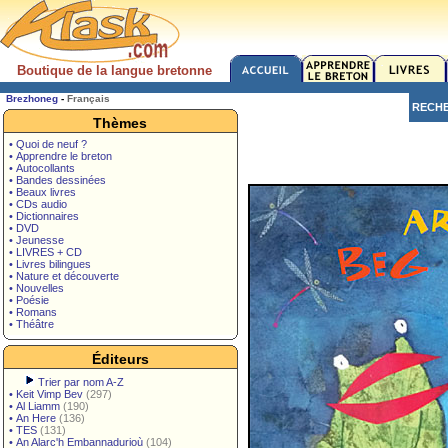
Boutique de la langue bretonne
Brezhoneg
-
Français
RECH
Thèmes
• Quoi de neuf ?
• Apprendre le breton
• Autocollants
• Bandes dessinées
• Beaux livres
• CDs audio
• Dictionnaires
• DVD
• Jeunesse
• LIVRES + CD
• Livres bilingues
• Nature et découverte
• Nouvelles
• Poésie
• Romans
• Théâtre
Éditeurs
Trier par nom A-Z
•
Keit Vimp Bev
(297)
•
Al Liamm
(190)
•
An Here
(136)
•
TES
(131)
•
An Alarc'h Embannadurioù
(104)