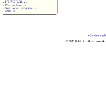
•
Pois Chiche Films
(1)
•
Rêve en Saule
(1)
•
Skol Diwan Gwengamp
(1)
•
Soleil
(1)
•
Conditions gé
© 2006 Bzh5 Ltd - Klask.com est es