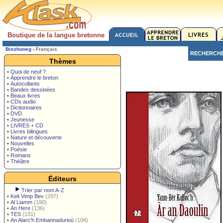
Boutique de la langue bretonne
Brezhoneg
-
Français
RECHERCH
Thèmes
• Quoi de neuf ?
• Apprendre le breton
• Autocollants
• Bandes dessinées
• Beaux livres
• CDs audio
• Dictionnaires
• DVD
• Jeunesse
• LIVRES + CD
• Livres bilingues
• Nature et découverte
• Nouvelles
• Poésie
• Romans
• Théâtre
Éditeurs
Trier par nom A-Z
•
Keit Vimp Bev
(297)
•
Al Liamm
(190)
•
An Here
(136)
•
TES
(131)
•
An Alarc'h Embannadurioù
(104)