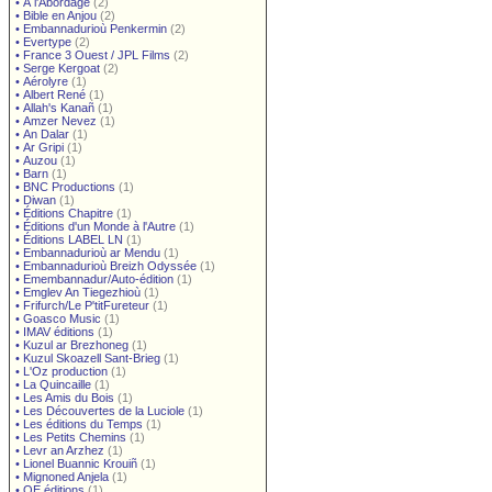
•
À l'Abordage
(2)
•
Bible en Anjou
(2)
•
Embannadurioù Penkermin
(2)
•
Evertype
(2)
•
France 3 Ouest / JPL Films
(2)
•
Serge Kergoat
(2)
•
Aérolyre
(1)
•
Albert René
(1)
•
Allah's Kanañ
(1)
•
Amzer Nevez
(1)
•
An Dalar
(1)
•
Ar Gripi
(1)
•
Auzou
(1)
•
Barn
(1)
•
BNC Productions
(1)
•
Diwan
(1)
•
Éditions Chapitre
(1)
•
Éditions d'un Monde à l'Autre
(1)
•
Éditions LABEL LN
(1)
•
Embannadurioù ar Mendu
(1)
•
Embannadurioù Breizh Odyssée
(1)
•
Emembannadur/Auto-édition
(1)
•
Emglev An Tiegezhioù
(1)
•
Frifurch/Le P'titFureteur
(1)
•
Goasco Music
(1)
•
IMAV éditions
(1)
•
Kuzul ar Brezhoneg
(1)
•
Kuzul Skoazell Sant-Brieg
(1)
•
L'Oz production
(1)
•
La Quincaille
(1)
•
Les Amis du Bois
(1)
•
Les Découvertes de la Luciole
(1)
•
Les éditions du Temps
(1)
•
Les Petits Chemins
(1)
•
Levr an Arzhez
(1)
•
Lionel Buannic Krouiñ
(1)
•
Mignoned Anjela
(1)
•
OE éditions
(1)