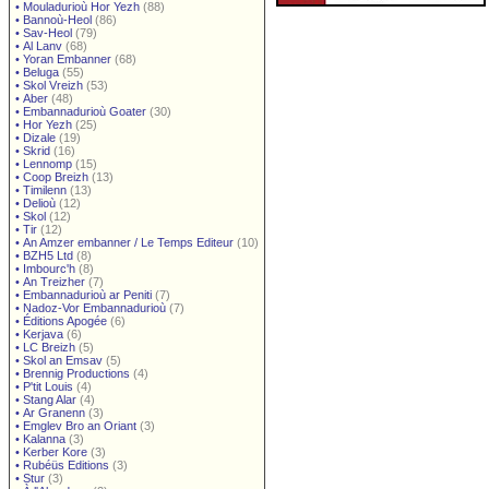
•
Mouladurioù Hor Yezh
(88)
•
Bannoù-Heol
(86)
•
Sav-Heol
(79)
•
Al Lanv
(68)
•
Yoran Embanner
(68)
•
Beluga
(55)
•
Skol Vreizh
(53)
•
Aber
(48)
•
Embannadurioù Goater
(30)
•
Hor Yezh
(25)
•
Dizale
(19)
•
Skrid
(16)
•
Lennomp
(15)
•
Coop Breizh
(13)
•
Timilenn
(13)
•
Delioù
(12)
•
Skol
(12)
•
Tir
(12)
•
An Amzer embanner / Le Temps Editeur
(10)
•
BZH5 Ltd
(8)
•
Imbourc'h
(8)
•
An Treizher
(7)
•
Embannadurioù ar Peniti
(7)
•
Nadoz-Vor Embannadurioù
(7)
•
Éditions Apogée
(6)
•
Kerjava
(6)
•
LC Breizh
(5)
•
Skol an Emsav
(5)
•
Brennig Productions
(4)
•
P'tit Louis
(4)
•
Stang Alar
(4)
•
Ar Granenn
(3)
•
Emglev Bro an Oriant
(3)
•
Kalanna
(3)
•
Kerber Kore
(3)
•
Rubéüs Editions
(3)
•
Stur
(3)