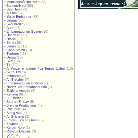
•
Mouladurioù Hor Yezh
(88)
•
Bannoù-Heol
(86)
•
Sav-Heol
(79)
•
Al Lanv
(68)
•
Yoran Embanner
(68)
•
Beluga
(55)
•
Skol Vreizh
(53)
•
Aber
(48)
•
Embannadurioù Goater
(30)
•
Hor Yezh
(25)
•
Dizale
(19)
•
Skrid
(16)
•
Lennomp
(15)
•
Coop Breizh
(13)
•
Timilenn
(13)
•
Delioù
(12)
•
Skol
(12)
•
Tir
(12)
•
An Amzer embanner / Le Temps Editeur
(10)
•
BZH5 Ltd
(8)
•
Imbourc'h
(8)
•
An Treizher
(7)
•
Embannadurioù ar Peniti
(7)
•
Nadoz-Vor Embannadurioù
(7)
•
Éditions Apogée
(6)
•
Kerjava
(6)
•
LC Breizh
(5)
•
Skol an Emsav
(5)
•
Brennig Productions
(4)
•
P'tit Louis
(4)
•
Stang Alar
(4)
•
Ar Granenn
(3)
•
Emglev Bro an Oriant
(3)
•
Kalanna
(3)
•
Kerber Kore
(3)
•
Rubéüs Editions
(3)
•
Stur
(3)