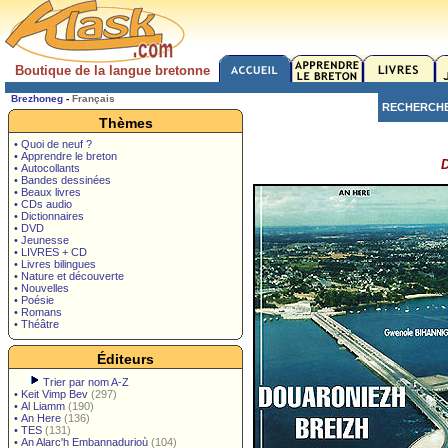
Boutique de la langue bretonne
Brezhoneg
-
Français
RECHERCH
Thèmes
• Quoi de neuf ?
• Apprendre le breton
D
• Autocollants
• Bandes dessinées
• Beaux livres
• CDs audio
• Dictionnaires
• DVD
• Jeunesse
• LIVRES + CD
• Livres bilingues
• Nature et découverte
• Nouvelles
• Poésie
• Romans
• Théâtre
Éditeurs
Trier par nom A-Z
•
Keit Vimp Bev
(297)
•
Al Liamm
(190)
•
An Here
(136)
•
TES
(131)
•
An Alarc'h Embannadurioù
(104)