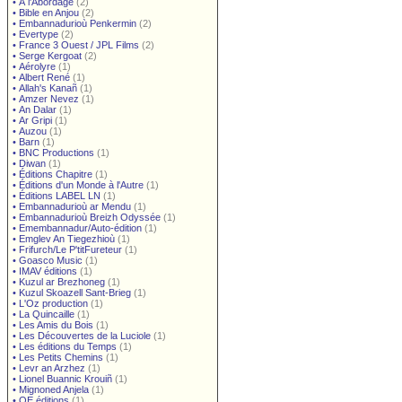
•
À l'Abordage
(2)
•
Bible en Anjou
(2)
•
Embannadurioù Penkermin
(2)
•
Evertype
(2)
•
France 3 Ouest / JPL Films
(2)
•
Serge Kergoat
(2)
•
Aérolyre
(1)
•
Albert René
(1)
•
Allah's Kanañ
(1)
•
Amzer Nevez
(1)
•
An Dalar
(1)
•
Ar Gripi
(1)
•
Auzou
(1)
•
Barn
(1)
•
BNC Productions
(1)
•
Diwan
(1)
•
Éditions Chapitre
(1)
•
Éditions d'un Monde à l'Autre
(1)
•
Éditions LABEL LN
(1)
•
Embannadurioù ar Mendu
(1)
•
Embannadurioù Breizh Odyssée
(1)
•
Emembannadur/Auto-édition
(1)
•
Emglev An Tiegezhioù
(1)
•
Frifurch/Le P'titFureteur
(1)
•
Goasco Music
(1)
•
IMAV éditions
(1)
•
Kuzul ar Brezhoneg
(1)
•
Kuzul Skoazell Sant-Brieg
(1)
•
L'Oz production
(1)
•
La Quincaille
(1)
•
Les Amis du Bois
(1)
•
Les Découvertes de la Luciole
(1)
•
Les éditions du Temps
(1)
•
Les Petits Chemins
(1)
•
Levr an Arzhez
(1)
•
Lionel Buannic Krouiñ
(1)
•
Mignoned Anjela
(1)
•
OE éditions
(1)