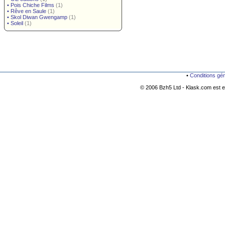
•
Pois Chiche Films
(1)
•
Rêve en Saule
(1)
•
Skol Diwan Gwengamp
(1)
•
Soleil
(1)
•
Conditions gé
© 2006 Bzh5 Ltd - Klask.com est es