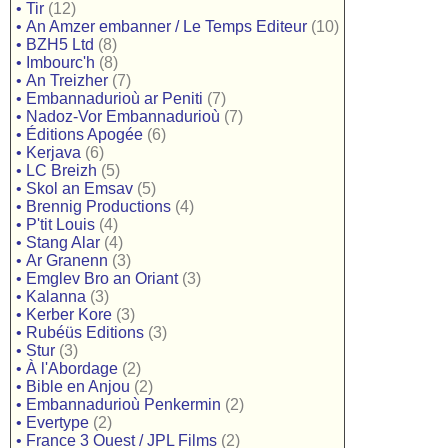
•
Tir
(12)
•
An Amzer embanner / Le Temps Editeur
(10)
•
BZH5 Ltd
(8)
•
Imbourc'h
(8)
•
An Treizher
(7)
•
Embannadurioù ar Peniti
(7)
•
Nadoz-Vor Embannadurioù
(7)
•
Éditions Apogée
(6)
•
Kerjava
(6)
•
LC Breizh
(5)
•
Skol an Emsav
(5)
•
Brennig Productions
(4)
•
P'tit Louis
(4)
•
Stang Alar
(4)
•
Ar Granenn
(3)
•
Emglev Bro an Oriant
(3)
•
Kalanna
(3)
•
Kerber Kore
(3)
•
Rubéüs Editions
(3)
•
Stur
(3)
•
À l'Abordage
(2)
•
Bible en Anjou
(2)
•
Embannadurioù Penkermin
(2)
•
Evertype
(2)
•
France 3 Ouest / JPL Films
(2)