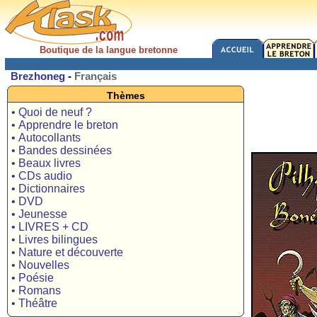
Boutique de la langue bretonne
Brezhoneg
-
Français
Thèmes
• Quoi de neuf ?
• Apprendre le breton
• Autocollants
• Bandes dessinées
• Beaux livres
• CDs audio
• Dictionnaires
• DVD
• Jeunesse
• LIVRES + CD
• Livres bilingues
• Nature et découverte
• Nouvelles
• Poésie
• Romans
• Théâtre