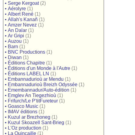
•
Serge Kergoat
(2)
•
Aérolyre
(1)
•
Albert René
(1)
•
Allah's Kanañ
(1)
•
Amzer Nevez
(1)
•
An Dalar
(1)
•
Ar Gripi
(1)
•
Auzou
(1)
•
Barn
(1)
•
BNC Productions
(1)
•
Diwan
(1)
•
Éditions Chapitre
(1)
•
Éditions d'un Monde à l'Autre
(1)
•
Éditions LABEL LN
(1)
•
Embannadurioù ar Mendu
(1)
•
Embannadurioù Breizh Odyssée
(1)
•
Emembannadur/Auto-édition
(1)
•
Emglev An Tiegezhioù
(1)
•
Frifurch/Le P'titFureteur
(1)
•
Goasco Music
(1)
•
IMAV éditions
(1)
•
Kuzul ar Brezhoneg
(1)
•
Kuzul Skoazell Sant-Brieg
(1)
•
L'Oz production
(1)
•
La Quincaille
(1)