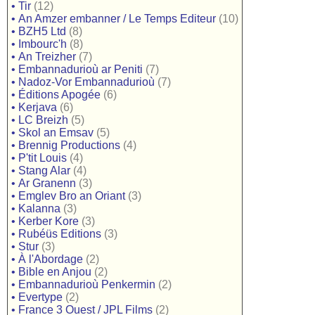
•
Tir
(12)
•
An Amzer embanner / Le Temps Editeur
(10)
•
BZH5 Ltd
(8)
•
Imbourc'h
(8)
•
An Treizher
(7)
•
Embannadurioù ar Peniti
(7)
•
Nadoz-Vor Embannadurioù
(7)
•
Éditions Apogée
(6)
•
Kerjava
(6)
•
LC Breizh
(5)
•
Skol an Emsav
(5)
•
Brennig Productions
(4)
•
P'tit Louis
(4)
•
Stang Alar
(4)
•
Ar Granenn
(3)
•
Emglev Bro an Oriant
(3)
•
Kalanna
(3)
•
Kerber Kore
(3)
•
Rubéüs Editions
(3)
•
Stur
(3)
•
À l'Abordage
(2)
•
Bible en Anjou
(2)
•
Embannadurioù Penkermin
(2)
•
Evertype
(2)
•
France 3 Ouest / JPL Films
(2)