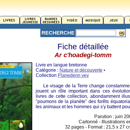
RECHERCHE
Fiche détaillée
Ar c'hoadegi-tomm
Livre en langue bretonne
Catégorie :
Nature et découverte
•
Collection
Planedenn vev
Le visage de la Terre change constamment. L'
jouent un rôle important dans ces évolution
livres de cette collection, abondamment illust
"poumons de la planète" des forêts équatoriale
les animaux et les hommes qui s'y battent pour
Parution : juin 2
Cartonné - Illustrations 
32 pages - Format : 21,5 x 27 cm