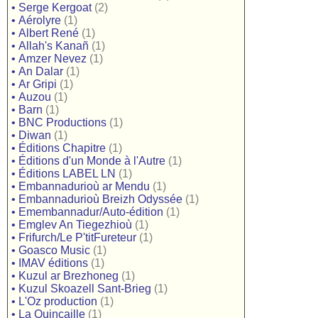
•
Serge Kergoat
(2)
•
Aérolyre
(1)
•
Albert René
(1)
•
Allah's Kanañ
(1)
•
Amzer Nevez
(1)
•
An Dalar
(1)
•
Ar Gripi
(1)
•
Auzou
(1)
•
Barn
(1)
•
BNC Productions
(1)
•
Diwan
(1)
•
Éditions Chapitre
(1)
•
Éditions d'un Monde à l'Autre
(1)
•
Éditions LABEL LN
(1)
•
Embannadurioù ar Mendu
(1)
•
Embannadurioù Breizh Odyssée
(1)
•
Emembannadur/Auto-édition
(1)
•
Emglev An Tiegezhioù
(1)
•
Frifurch/Le P'titFureteur
(1)
•
Goasco Music
(1)
•
IMAV éditions
(1)
•
Kuzul ar Brezhoneg
(1)
•
Kuzul Skoazell Sant-Brieg
(1)
•
L'Oz production
(1)
•
La Quincaille
(1)