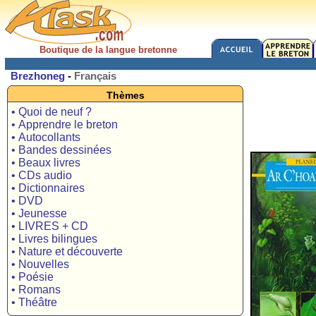
Boutique de la langue bretonne
Brezhoneg
-
Français
Thèmes
• Quoi de neuf ?
• Apprendre le breton
• Autocollants
• Bandes dessinées
• Beaux livres
• CDs audio
• Dictionnaires
• DVD
• Jeunesse
• LIVRES + CD
• Livres bilingues
• Nature et découverte
• Nouvelles
• Poésie
• Romans
• Théâtre