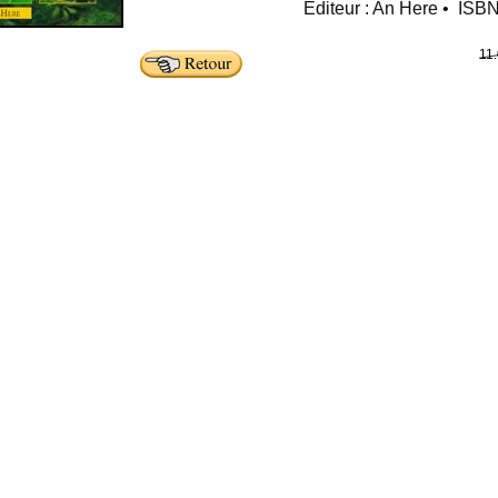
Editeur : An Here • ISB
11