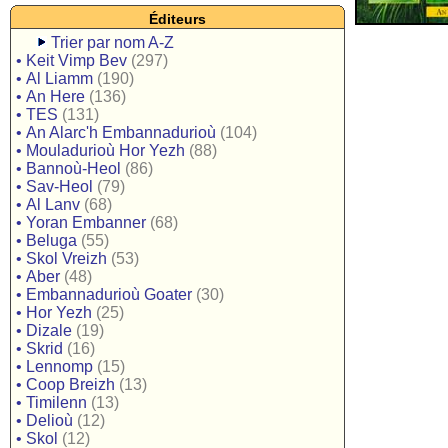
Éditeurs
Trier par nom A-Z
•
Keit Vimp Bev
(297)
•
Al Liamm
(190)
•
An Here
(136)
•
TES
(131)
•
An Alarc'h Embannadurioù
(104)
•
Mouladurioù Hor Yezh
(88)
•
Bannoù-Heol
(86)
•
Sav-Heol
(79)
•
Al Lanv
(68)
•
Yoran Embanner
(68)
•
Beluga
(55)
•
Skol Vreizh
(53)
•
Aber
(48)
•
Embannadurioù Goater
(30)
•
Hor Yezh
(25)
•
Dizale
(19)
•
Skrid
(16)
•
Lennomp
(15)
•
Coop Breizh
(13)
•
Timilenn
(13)
•
Delioù
(12)
•
Skol
(12)