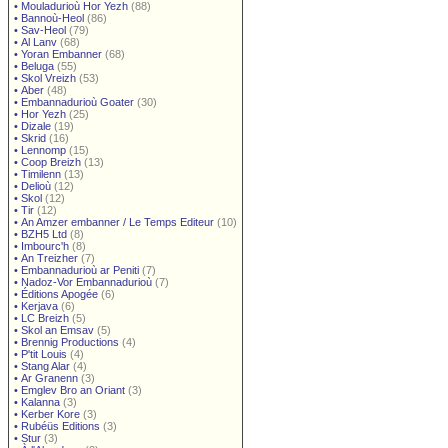
•
Mouladurioù Hor Yezh
(88)
•
Bannoù-Heol
(86)
•
Sav-Heol
(79)
•
Al Lanv
(68)
•
Yoran Embanner
(68)
•
Beluga
(55)
•
Skol Vreizh
(53)
•
Aber
(48)
•
Embannadurioù Goater
(30)
•
Hor Yezh
(25)
•
Dizale
(19)
•
Skrid
(16)
•
Lennomp
(15)
•
Coop Breizh
(13)
•
Timilenn
(13)
•
Delioù
(12)
•
Skol
(12)
•
Tir
(12)
•
An Amzer embanner / Le Temps Editeur
(10)
•
BZH5 Ltd
(8)
•
Imbourc'h
(8)
•
An Treizher
(7)
•
Embannadurioù ar Peniti
(7)
•
Nadoz-Vor Embannadurioù
(7)
•
Éditions Apogée
(6)
•
Kerjava
(6)
•
LC Breizh
(5)
•
Skol an Emsav
(5)
•
Brennig Productions
(4)
•
P'tit Louis
(4)
•
Stang Alar
(4)
•
Ar Granenn
(3)
•
Emglev Bro an Oriant
(3)
•
Kalanna
(3)
•
Kerber Kore
(3)
•
Rubéüs Editions
(3)
•
Stur
(3)