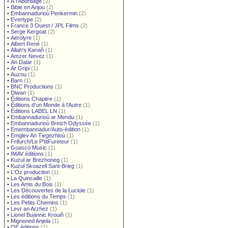
•
À l'Abordage
(2)
•
Bible en Anjou
(2)
•
Embannadurioù Penkermin
(2)
•
Evertype
(2)
•
France 3 Ouest / JPL Films
(2)
•
Serge Kergoat
(2)
•
Aérolyre
(1)
•
Albert René
(1)
•
Allah's Kanañ
(1)
•
Amzer Nevez
(1)
•
An Dalar
(1)
•
Ar Gripi
(1)
•
Auzou
(1)
•
Barn
(1)
•
BNC Productions
(1)
•
Diwan
(1)
•
Éditions Chapitre
(1)
•
Éditions d'un Monde à l'Autre
(1)
•
Éditions LABEL LN
(1)
•
Embannadurioù ar Mendu
(1)
•
Embannadurioù Breizh Odyssée
(1)
•
Emembannadur/Auto-édition
(1)
•
Emglev An Tiegezhioù
(1)
•
Frifurch/Le P'titFureteur
(1)
•
Goasco Music
(1)
•
IMAV éditions
(1)
•
Kuzul ar Brezhoneg
(1)
•
Kuzul Skoazell Sant-Brieg
(1)
•
L'Oz production
(1)
•
La Quincaille
(1)
•
Les Amis du Bois
(1)
•
Les Découvertes de la Luciole
(1)
•
Les éditions du Temps
(1)
•
Les Petits Chemins
(1)
•
Levr an Arzhez
(1)
•
Lionel Buannic Krouiñ
(1)
•
Mignoned Anjela
(1)
•
OE éditions
(1)