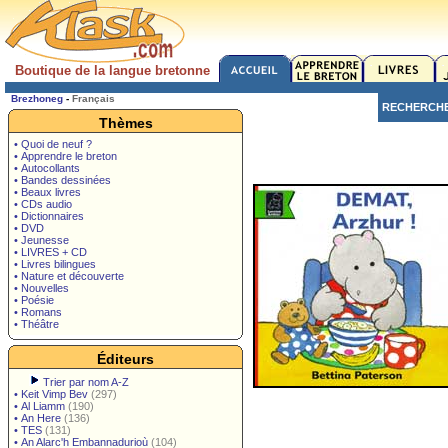
Boutique de la langue bretonne
Brezhoneg
-
Français
RECHERCH
Thèmes
• Quoi de neuf ?
• Apprendre le breton
• Autocollants
• Bandes dessinées
• Beaux livres
• CDs audio
• Dictionnaires
• DVD
• Jeunesse
• LIVRES + CD
• Livres bilingues
• Nature et découverte
• Nouvelles
• Poésie
• Romans
• Théâtre
Éditeurs
Trier par nom A-Z
•
Keit Vimp Bev
(297)
•
Al Liamm
(190)
•
An Here
(136)
•
TES
(131)
•
An Alarc'h Embannadurioù
(104)