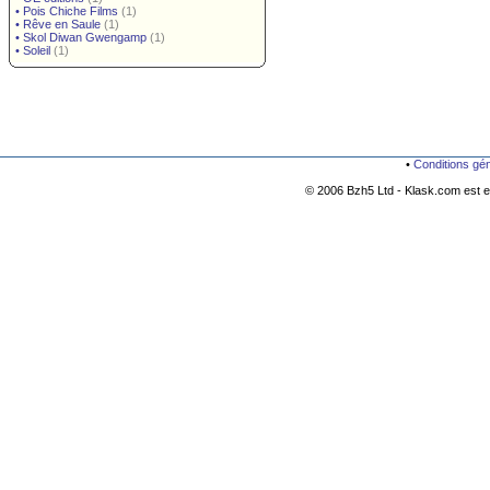
•
Pois Chiche Films
(1)
•
Rêve en Saule
(1)
•
Skol Diwan Gwengamp
(1)
•
Soleil
(1)
•
Conditions gé
© 2006 Bzh5 Ltd - Klask.com est es