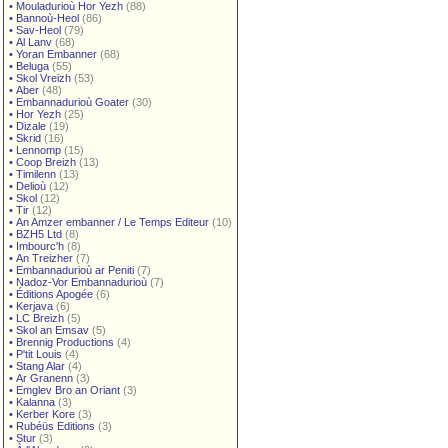
•
Mouladurioù Hor Yezh
(88)
•
Bannoù-Heol
(86)
•
Sav-Heol
(79)
•
Al Lanv
(68)
•
Yoran Embanner
(68)
•
Beluga
(55)
•
Skol Vreizh
(53)
•
Aber
(48)
•
Embannadurioù Goater
(30)
•
Hor Yezh
(25)
•
Dizale
(19)
•
Skrid
(16)
•
Lennomp
(15)
•
Coop Breizh
(13)
•
Timilenn
(13)
•
Delioù
(12)
•
Skol
(12)
•
Tir
(12)
•
An Amzer embanner / Le Temps Editeur
(10)
•
BZH5 Ltd
(8)
•
Imbourc'h
(8)
•
An Treizher
(7)
•
Embannadurioù ar Peniti
(7)
•
Nadoz-Vor Embannadurioù
(7)
•
Éditions Apogée
(6)
•
Kerjava
(6)
•
LC Breizh
(5)
•
Skol an Emsav
(5)
•
Brennig Productions
(4)
•
P'tit Louis
(4)
•
Stang Alar
(4)
•
Ar Granenn
(3)
•
Emglev Bro an Oriant
(3)
•
Kalanna
(3)
•
Kerber Kore
(3)
•
Rubéüs Editions
(3)
•
Stur
(3)