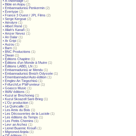
•
À l'Abordage
(2)
•
Bible en Anjou
(2)
•
Embannadurioù Penkermin
(2)
•
Evertype
(2)
•
France 3 Ouest / JPL Films
(2)
•
Serge Kergoat
(2)
•
Aérolyre
(1)
•
Albert René
(1)
•
Allah's Kanañ
(1)
•
Amzer Nevez
(1)
•
An Dalar
(1)
•
Ar Gripi
(1)
•
Auzou
(1)
•
Barn
(1)
•
BNC Productions
(1)
•
Diwan
(1)
•
Éditions Chapitre
(1)
•
Éditions d'un Monde à l'Autre
(1)
•
Éditions LABEL LN
(1)
•
Embannadurioù ar Mendu
(1)
•
Embannadurioù Breizh Odyssée
(1)
•
Emembannadur/Auto-édition
(1)
•
Emglev An Tiegezhioù
(1)
•
Frifurch/Le P'titFureteur
(1)
•
Goasco Music
(1)
•
IMAV éditions
(1)
•
Kuzul ar Brezhoneg
(1)
•
Kuzul Skoazell Sant-Brieg
(1)
•
L'Oz production
(1)
•
La Quincaille
(1)
•
Les Amis du Bois
(1)
•
Les Découvertes de la Luciole
(1)
•
Les éditions du Temps
(1)
•
Les Petits Chemins
(1)
•
Levr an Arzhez
(1)
•
Lionel Buannic Krouiñ
(1)
•
Mignoned Anjela
(1)
•
OE éditions
(1)