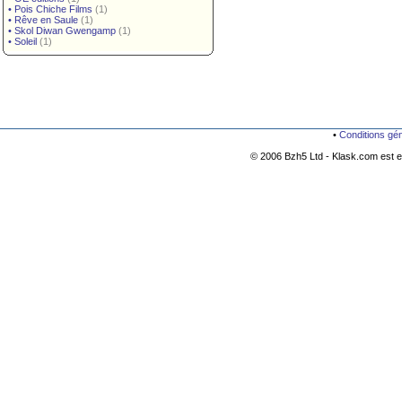
•
Pois Chiche Films
(1)
•
Rêve en Saule
(1)
•
Skol Diwan Gwengamp
(1)
•
Soleil
(1)
•
Conditions gé
© 2006 Bzh5 Ltd - Klask.com est es