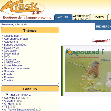
Boutique de la langue bretonne
Brezhoneg
-
Français
RECHERC
Thèmes
• Quoi de neuf ?
• Apprendre le breton
Lapoused ! 
• Autocollants
• Bandes dessinées
• Beaux livres
• CDs audio
• Dictionnaires
• DVD
• Jeunesse
• LIVRES + CD
• Livres bilingues
• Nature et découverte
• Nouvelles
• Poésie
• Romans
• Théâtre
Éditeurs
Trier par nom A-Z
•
Keit Vimp Bev
(297)
•
Al Liamm
(190)
•
An Here
(136)
•
TES
(131)
•
An Alarc'h Embannadurioù
(104)