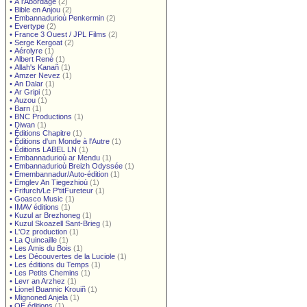
•
À l'Abordage
(2)
•
Bible en Anjou
(2)
•
Embannadurioù Penkermin
(2)
•
Evertype
(2)
•
France 3 Ouest / JPL Films
(2)
•
Serge Kergoat
(2)
•
Aérolyre
(1)
•
Albert René
(1)
•
Allah's Kanañ
(1)
•
Amzer Nevez
(1)
•
An Dalar
(1)
•
Ar Gripi
(1)
•
Auzou
(1)
•
Barn
(1)
•
BNC Productions
(1)
•
Diwan
(1)
•
Éditions Chapitre
(1)
•
Éditions d'un Monde à l'Autre
(1)
•
Éditions LABEL LN
(1)
•
Embannadurioù ar Mendu
(1)
•
Embannadurioù Breizh Odyssée
(1)
•
Emembannadur/Auto-édition
(1)
•
Emglev An Tiegezhioù
(1)
•
Frifurch/Le P'titFureteur
(1)
•
Goasco Music
(1)
•
IMAV éditions
(1)
•
Kuzul ar Brezhoneg
(1)
•
Kuzul Skoazell Sant-Brieg
(1)
•
L'Oz production
(1)
•
La Quincaille
(1)
•
Les Amis du Bois
(1)
•
Les Découvertes de la Luciole
(1)
•
Les éditions du Temps
(1)
•
Les Petits Chemins
(1)
•
Levr an Arzhez
(1)
•
Lionel Buannic Krouiñ
(1)
•
Mignoned Anjela
(1)
•
OE éditions
(1)