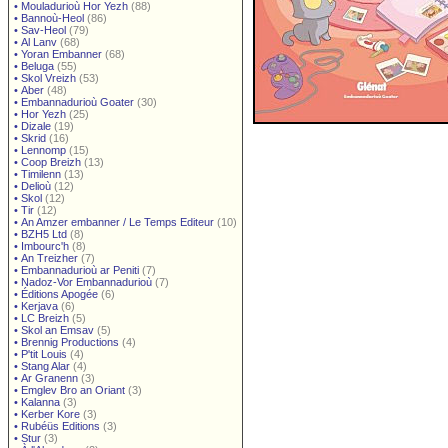
•
Mouladurioù Hor Yezh
(88)
•
Bannoù-Heol
(86)
•
Sav-Heol
(79)
•
Al Lanv
(68)
•
Yoran Embanner
(68)
•
Beluga
(55)
•
Skol Vreizh
(53)
•
Aber
(48)
•
Embannadurioù Goater
(30)
•
Hor Yezh
(25)
•
Dizale
(19)
•
Skrid
(16)
•
Lennomp
(15)
•
Coop Breizh
(13)
•
Timilenn
(13)
•
Delioù
(12)
•
Skol
(12)
•
Tir
(12)
•
An Amzer embanner / Le Temps Editeur
(10)
•
BZH5 Ltd
(8)
•
Imbourc'h
(8)
•
An Treizher
(7)
•
Embannadurioù ar Peniti
(7)
•
Nadoz-Vor Embannadurioù
(7)
•
Éditions Apogée
(6)
•
Kerjava
(6)
•
LC Breizh
(5)
•
Skol an Emsav
(5)
•
Brennig Productions
(4)
•
P'tit Louis
(4)
•
Stang Alar
(4)
•
Ar Granenn
(3)
•
Emglev Bro an Oriant
(3)
•
Kalanna
(3)
•
Kerber Kore
(3)
•
Rubéüs Editions
(3)
•
Stur
(3)