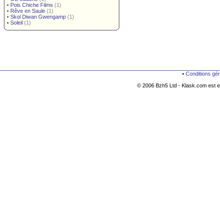
•
Pois Chiche Films
(1)
•
Rêve en Saule
(1)
•
Skol Diwan Gwengamp
(1)
•
Soleil
(1)
•
Conditions gé
© 2006 Bzh5 Ltd - Klask.com est es