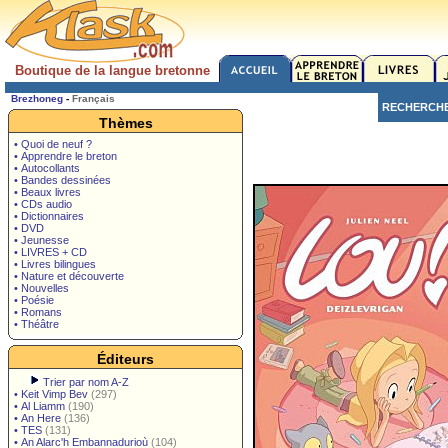
Boutique de la langue bretonne
Brezhoneg
-
Français
RECHERCH
Thèmes
• Quoi de neuf ?
• Apprendre le breton
• Autocollants
• Bandes dessinées
• Beaux livres
• CDs audio
• Dictionnaires
• DVD
• Jeunesse
• LIVRES + CD
• Livres bilingues
• Nature et découverte
• Nouvelles
• Poésie
• Romans
• Théâtre
Éditeurs
Trier par nom A-Z
•
Keit Vimp Bev
(297)
•
Al Liamm
(190)
•
An Here
(136)
•
TES
(131)
•
An Alarc'h Embannadurioù
(104)