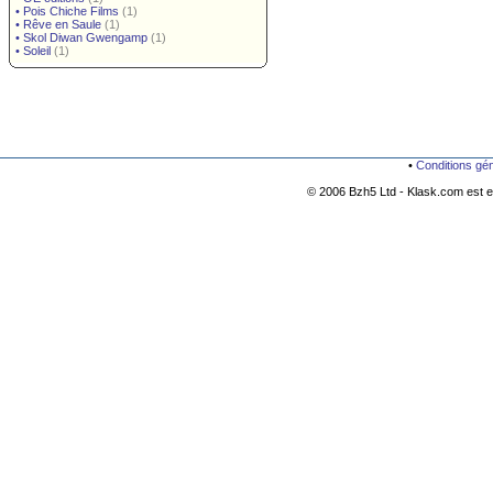
•
Pois Chiche Films
(1)
•
Rêve en Saule
(1)
•
Skol Diwan Gwengamp
(1)
•
Soleil
(1)
•
Conditions gé
© 2006 Bzh5 Ltd - Klask.com est es