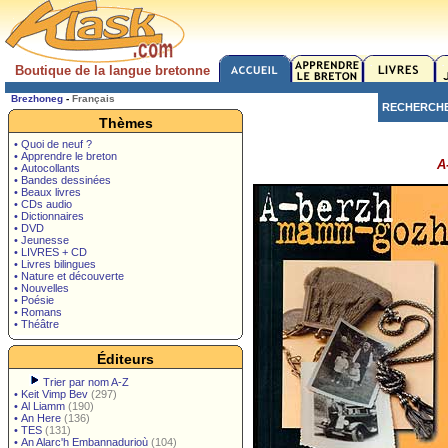
Boutique de la langue bretonne
Brezhoneg
-
Français
RECHERCH
Thèmes
• Quoi de neuf ?
• Apprendre le breton
A
• Autocollants
• Bandes dessinées
• Beaux livres
• CDs audio
• Dictionnaires
• DVD
• Jeunesse
• LIVRES + CD
• Livres bilingues
• Nature et découverte
• Nouvelles
• Poésie
• Romans
• Théâtre
Éditeurs
Trier par nom A-Z
•
Keit Vimp Bev
(297)
•
Al Liamm
(190)
•
An Here
(136)
•
TES
(131)
•
An Alarc'h Embannadurioù
(104)