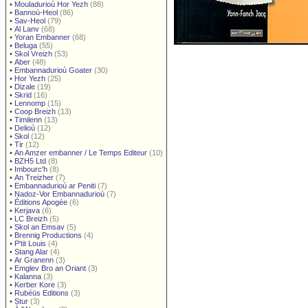
•
Mouladurioù Hor Yezh
(88)
•
Bannoù-Heol
(86)
•
Sav-Heol
(79)
•
Al Lanv
(68)
•
Yoran Embanner
(68)
•
Beluga
(55)
•
Skol Vreizh
(53)
•
Aber
(48)
•
Embannadurioù Goater
(30)
•
Hor Yezh
(25)
•
Dizale
(19)
•
Skrid
(16)
•
Lennomp
(15)
•
Coop Breizh
(13)
•
Timilenn
(13)
•
Delioù
(12)
•
Skol
(12)
•
Tir
(12)
•
An Amzer embanner / Le Temps Editeur
(10)
•
BZH5 Ltd
(8)
•
Imbourc'h
(8)
•
An Treizher
(7)
•
Embannadurioù ar Peniti
(7)
•
Nadoz-Vor Embannadurioù
(7)
•
Éditions Apogée
(6)
•
Kerjava
(6)
•
LC Breizh
(5)
•
Skol an Emsav
(5)
•
Brennig Productions
(4)
•
P'tit Louis
(4)
•
Stang Alar
(4)
•
Ar Granenn
(3)
•
Emglev Bro an Oriant
(3)
•
Kalanna
(3)
•
Kerber Kore
(3)
•
Rubéüs Editions
(3)
•
Stur
(3)