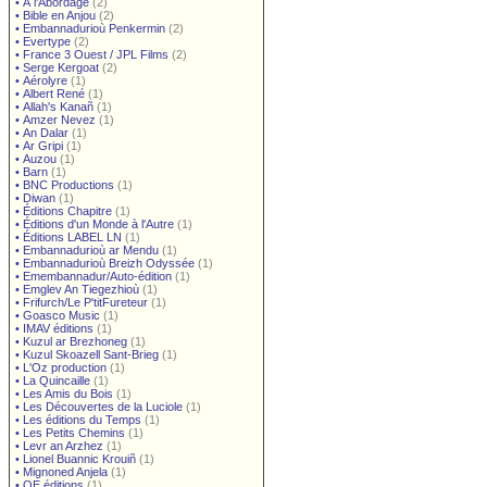
•
À l'Abordage
(2)
•
Bible en Anjou
(2)
•
Embannadurioù Penkermin
(2)
•
Evertype
(2)
•
France 3 Ouest / JPL Films
(2)
•
Serge Kergoat
(2)
•
Aérolyre
(1)
•
Albert René
(1)
•
Allah's Kanañ
(1)
•
Amzer Nevez
(1)
•
An Dalar
(1)
•
Ar Gripi
(1)
•
Auzou
(1)
•
Barn
(1)
•
BNC Productions
(1)
•
Diwan
(1)
•
Éditions Chapitre
(1)
•
Éditions d'un Monde à l'Autre
(1)
•
Éditions LABEL LN
(1)
•
Embannadurioù ar Mendu
(1)
•
Embannadurioù Breizh Odyssée
(1)
•
Emembannadur/Auto-édition
(1)
•
Emglev An Tiegezhioù
(1)
•
Frifurch/Le P'titFureteur
(1)
•
Goasco Music
(1)
•
IMAV éditions
(1)
•
Kuzul ar Brezhoneg
(1)
•
Kuzul Skoazell Sant-Brieg
(1)
•
L'Oz production
(1)
•
La Quincaille
(1)
•
Les Amis du Bois
(1)
•
Les Découvertes de la Luciole
(1)
•
Les éditions du Temps
(1)
•
Les Petits Chemins
(1)
•
Levr an Arzhez
(1)
•
Lionel Buannic Krouiñ
(1)
•
Mignoned Anjela
(1)
•
OE éditions
(1)