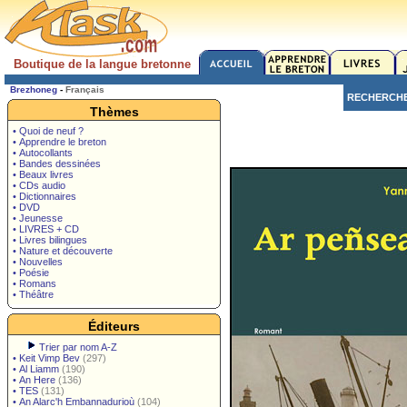
Boutique de la langue bretonne
Brezhoneg
-
Français
RECHERCH
Thèmes
• Quoi de neuf ?
• Apprendre le breton
• Autocollants
• Bandes dessinées
• Beaux livres
• CDs audio
• Dictionnaires
• DVD
• Jeunesse
• LIVRES + CD
• Livres bilingues
• Nature et découverte
• Nouvelles
• Poésie
• Romans
• Théâtre
Éditeurs
Trier par nom A-Z
•
Keit Vimp Bev
(297)
•
Al Liamm
(190)
•
An Here
(136)
•
TES
(131)
•
An Alarc'h Embannadurioù
(104)