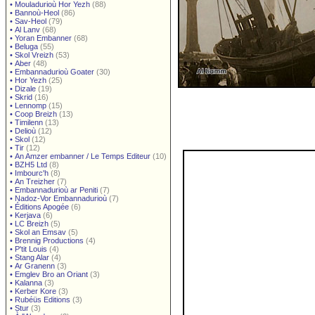
•
Mouladurioù Hor Yezh
(88)
•
Bannoù-Heol
(86)
•
Sav-Heol
(79)
•
Al Lanv
(68)
•
Yoran Embanner
(68)
•
Beluga
(55)
•
Skol Vreizh
(53)
•
Aber
(48)
•
Embannadurioù Goater
(30)
•
Hor Yezh
(25)
•
Dizale
(19)
•
Skrid
(16)
•
Lennomp
(15)
•
Coop Breizh
(13)
•
Timilenn
(13)
•
Delioù
(12)
•
Skol
(12)
•
Tir
(12)
•
An Amzer embanner / Le Temps Editeur
(10)
•
BZH5 Ltd
(8)
•
Imbourc'h
(8)
•
An Treizher
(7)
•
Embannadurioù ar Peniti
(7)
•
Nadoz-Vor Embannadurioù
(7)
•
Éditions Apogée
(6)
•
Kerjava
(6)
•
LC Breizh
(5)
•
Skol an Emsav
(5)
•
Brennig Productions
(4)
•
P'tit Louis
(4)
•
Stang Alar
(4)
•
Ar Granenn
(3)
•
Emglev Bro an Oriant
(3)
•
Kalanna
(3)
•
Kerber Kore
(3)
•
Rubéüs Editions
(3)
•
Stur
(3)