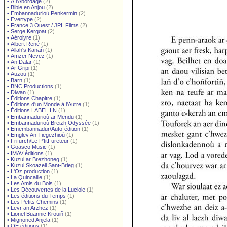
•
À l'Abordage
(2)
•
Bible en Anjou
(2)
•
Embannadurioù Penkermin
(2)
•
Evertype
(2)
•
France 3 Ouest / JPL Films
(2)
•
Serge Kergoat
(2)
•
Aérolyre
(1)
•
Albert René
(1)
•
Allah's Kanañ
(1)
•
Amzer Nevez
(1)
•
An Dalar
(1)
•
Ar Gripi
(1)
•
Auzou
(1)
•
Barn
(1)
•
BNC Productions
(1)
•
Diwan
(1)
•
Éditions Chapitre
(1)
•
Éditions d'un Monde à l'Autre
(1)
•
Éditions LABEL LN
(1)
•
Embannadurioù ar Mendu
(1)
•
Embannadurioù Breizh Odyssée
(1)
•
Emembannadur/Auto-édition
(1)
•
Emglev An Tiegezhioù
(1)
•
Frifurch/Le P'titFureteur
(1)
•
Goasco Music
(1)
•
IMAV éditions
(1)
•
Kuzul ar Brezhoneg
(1)
•
Kuzul Skoazell Sant-Brieg
(1)
•
L'Oz production
(1)
•
La Quincaille
(1)
•
Les Amis du Bois
(1)
•
Les Découvertes de la Luciole
(1)
•
Les éditions du Temps
(1)
•
Les Petits Chemins
(1)
•
Levr an Arzhez
(1)
•
Lionel Buannic Krouiñ
(1)
•
Mignoned Anjela
(1)
•
OE éditions
(1)