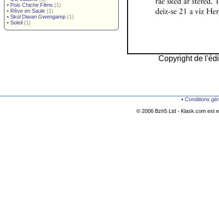
•
Pois Chiche Films
(1)
•
Rêve en Saule
(1)
•
Skol Diwan Gwengamp
(1)
•
Soleil
(1)
Copyright de l'édi
•
Conditions gé
© 2006 Bzh5 Ltd - Klask.com est es