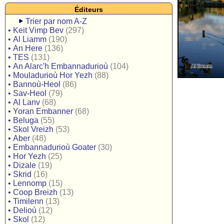
Éditeurs
Trier par nom A-Z
•
Keit Vimp Bev
(297)
•
Al Liamm
(190)
•
An Here
(136)
•
TES
(131)
•
An Alarc'h Embannadurioù
(104)
•
Mouladurioù Hor Yezh
(88)
•
Bannoù-Heol
(86)
•
Sav-Heol
(79)
•
Al Lanv
(68)
•
Yoran Embanner
(68)
•
Beluga
(55)
•
Skol Vreizh
(53)
•
Aber
(48)
•
Embannadurioù Goater
(30)
•
Hor Yezh
(25)
•
Dizale
(19)
•
Skrid
(16)
•
Lennomp
(15)
•
Coop Breizh
(13)
•
Timilenn
(13)
•
Delioù
(12)
•
Skol
(12)