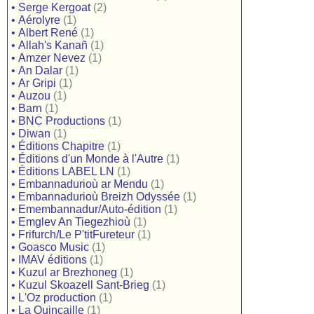
•
Serge Kergoat
(2)
•
Aérolyre
(1)
•
Albert René
(1)
•
Allah's Kanañ
(1)
•
Amzer Nevez
(1)
•
An Dalar
(1)
•
Ar Gripi
(1)
•
Auzou
(1)
•
Barn
(1)
•
BNC Productions
(1)
•
Diwan
(1)
•
Éditions Chapitre
(1)
•
Éditions d'un Monde à l'Autre
(1)
•
Éditions LABEL LN
(1)
•
Embannadurioù ar Mendu
(1)
•
Embannadurioù Breizh Odyssée
(1)
•
Emembannadur/Auto-édition
(1)
•
Emglev An Tiegezhioù
(1)
•
Frifurch/Le P'titFureteur
(1)
•
Goasco Music
(1)
•
IMAV éditions
(1)
•
Kuzul ar Brezhoneg
(1)
•
Kuzul Skoazell Sant-Brieg
(1)
•
L'Oz production
(1)
•
La Quincaille
(1)