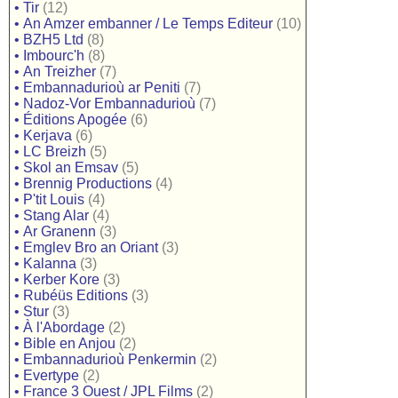
•
Tir
(12)
•
An Amzer embanner / Le Temps Editeur
(10)
•
BZH5 Ltd
(8)
•
Imbourc'h
(8)
•
An Treizher
(7)
•
Embannadurioù ar Peniti
(7)
•
Nadoz-Vor Embannadurioù
(7)
•
Éditions Apogée
(6)
•
Kerjava
(6)
•
LC Breizh
(5)
•
Skol an Emsav
(5)
•
Brennig Productions
(4)
•
P'tit Louis
(4)
•
Stang Alar
(4)
•
Ar Granenn
(3)
•
Emglev Bro an Oriant
(3)
•
Kalanna
(3)
•
Kerber Kore
(3)
•
Rubéüs Editions
(3)
•
Stur
(3)
•
À l'Abordage
(2)
•
Bible en Anjou
(2)
•
Embannadurioù Penkermin
(2)
•
Evertype
(2)
•
France 3 Ouest / JPL Films
(2)