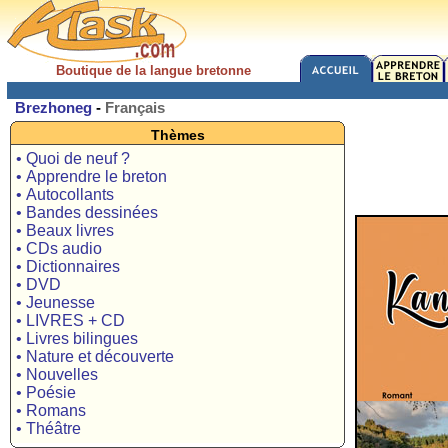
Boutique de la langue bretonne
Brezhoneg
-
Français
Thèmes
• Quoi de neuf ?
• Apprendre le breton
• Autocollants
• Bandes dessinées
• Beaux livres
• CDs audio
• Dictionnaires
• DVD
• Jeunesse
• LIVRES + CD
• Livres bilingues
• Nature et découverte
• Nouvelles
• Poésie
• Romans
• Théâtre