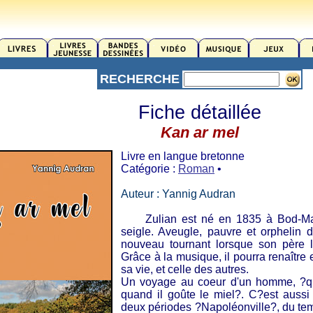
RECHERCHE
Fiche détaillée
Kan ar mel
Livre en langue bretonne
Catégorie :
Roman
•
Auteur : Yannig Audran
Zulian est né en 1835 à Bod-Mar
seigle. Aveugle, pauvre et orphelin
nouveau tournant lorsque son père l
Grâce à la musique, il pourra renaître e
sa vie, et celle des autres.
Un voyage au coeur d'un homme, ?qui
quand il goûte le miel?. C?est aussi 
deux périodes ?Napoléonville?, du tem