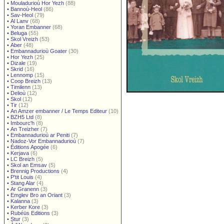
•
Mouladurioù Hor Yezh
(88)
•
Bannoù-Heol
(86)
•
Sav-Heol
(79)
•
Al Lanv
(68)
•
Yoran Embanner
(68)
•
Beluga
(55)
•
Skol Vreizh
(53)
•
Aber
(48)
•
Embannadurioù Goater
(30)
•
Hor Yezh
(25)
•
Dizale
(19)
•
Skrid
(16)
•
Lennomp
(15)
•
Coop Breizh
(13)
•
Timilenn
(13)
•
Delioù
(12)
•
Skol
(12)
•
Tir
(12)
•
An Amzer embanner / Le Temps Editeur
(10)
•
BZH5 Ltd
(8)
•
Imbourc'h
(8)
•
An Treizher
(7)
•
Embannadurioù ar Peniti
(7)
•
Nadoz-Vor Embannadurioù
(7)
•
Éditions Apogée
(6)
•
Kerjava
(6)
•
LC Breizh
(5)
•
Skol an Emsav
(5)
•
Brennig Productions
(4)
•
P'tit Louis
(4)
•
Stang Alar
(4)
•
Ar Granenn
(3)
•
Emglev Bro an Oriant
(3)
•
Kalanna
(3)
•
Kerber Kore
(3)
•
Rubéüs Editions
(3)
•
Stur
(3)