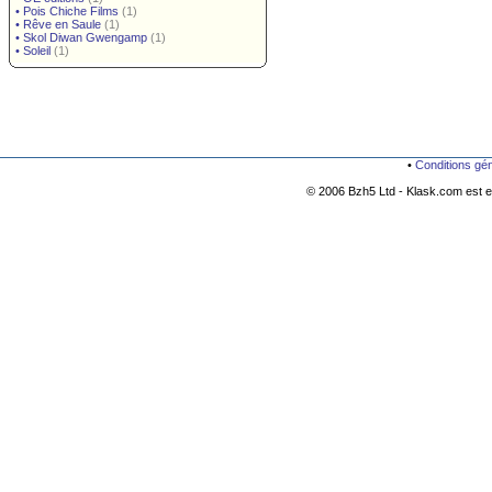
•
Pois Chiche Films
(1)
•
Rêve en Saule
(1)
•
Skol Diwan Gwengamp
(1)
•
Soleil
(1)
•
Conditions gé
© 2006 Bzh5 Ltd - Klask.com est es