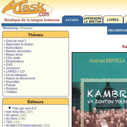
Boutique de la langue bretonne
Brezhoneg
-
Français
RECHERCH
Thèmes
• Quoi de neuf ?
• Apprendre le breton
Ka
• Autocollants
• Bandes dessinées
• Beaux livres
• CDs audio
• Dictionnaires
• DVD
• Jeunesse
• LIVRES + CD
• Livres bilingues
• Nature et découverte
• Nouvelles
• Poésie
• Romans
• Théâtre
Éditeurs
Trier par nom A-Z
•
Keit Vimp Bev
(297)
•
Al Liamm
(190)
•
An Here
(136)
•
TES
(131)
•
An Alarc'h Embannadurioù
(104)