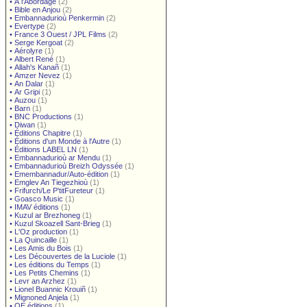
•
À l'Abordage
(2)
•
Bible en Anjou
(2)
•
Embannadurioù Penkermin
(2)
•
Evertype
(2)
•
France 3 Ouest / JPL Films
(2)
•
Serge Kergoat
(2)
•
Aérolyre
(1)
•
Albert René
(1)
•
Allah's Kanañ
(1)
•
Amzer Nevez
(1)
•
An Dalar
(1)
•
Ar Gripi
(1)
•
Auzou
(1)
•
Barn
(1)
•
BNC Productions
(1)
•
Diwan
(1)
•
Éditions Chapitre
(1)
•
Éditions d'un Monde à l'Autre
(1)
•
Éditions LABEL LN
(1)
•
Embannadurioù ar Mendu
(1)
•
Embannadurioù Breizh Odyssée
(1)
•
Emembannadur/Auto-édition
(1)
•
Emglev An Tiegezhioù
(1)
•
Frifurch/Le P'titFureteur
(1)
•
Goasco Music
(1)
•
IMAV éditions
(1)
•
Kuzul ar Brezhoneg
(1)
•
Kuzul Skoazell Sant-Brieg
(1)
•
L'Oz production
(1)
•
La Quincaille
(1)
•
Les Amis du Bois
(1)
•
Les Découvertes de la Luciole
(1)
•
Les éditions du Temps
(1)
•
Les Petits Chemins
(1)
•
Levr an Arzhez
(1)
•
Lionel Buannic Krouiñ
(1)
•
Mignoned Anjela
(1)
•
OE éditions
(1)