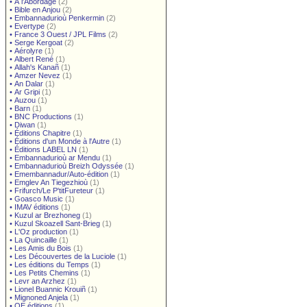
•
À l'Abordage
(2)
•
Bible en Anjou
(2)
•
Embannadurioù Penkermin
(2)
•
Evertype
(2)
•
France 3 Ouest / JPL Films
(2)
•
Serge Kergoat
(2)
•
Aérolyre
(1)
•
Albert René
(1)
•
Allah's Kanañ
(1)
•
Amzer Nevez
(1)
•
An Dalar
(1)
•
Ar Gripi
(1)
•
Auzou
(1)
•
Barn
(1)
•
BNC Productions
(1)
•
Diwan
(1)
•
Éditions Chapitre
(1)
•
Éditions d'un Monde à l'Autre
(1)
•
Éditions LABEL LN
(1)
•
Embannadurioù ar Mendu
(1)
•
Embannadurioù Breizh Odyssée
(1)
•
Emembannadur/Auto-édition
(1)
•
Emglev An Tiegezhioù
(1)
•
Frifurch/Le P'titFureteur
(1)
•
Goasco Music
(1)
•
IMAV éditions
(1)
•
Kuzul ar Brezhoneg
(1)
•
Kuzul Skoazell Sant-Brieg
(1)
•
L'Oz production
(1)
•
La Quincaille
(1)
•
Les Amis du Bois
(1)
•
Les Découvertes de la Luciole
(1)
•
Les éditions du Temps
(1)
•
Les Petits Chemins
(1)
•
Levr an Arzhez
(1)
•
Lionel Buannic Krouiñ
(1)
•
Mignoned Anjela
(1)
•
OE éditions
(1)