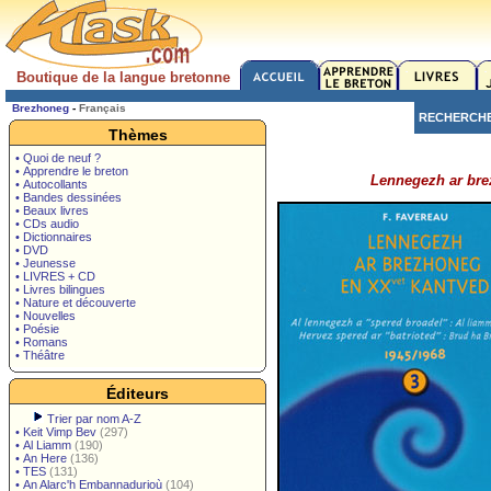
Boutique de la langue bretonne
Brezhoneg
-
Français
RECHERCH
Thèmes
• Quoi de neuf ?
• Apprendre le breton
Lennegezh ar bre
• Autocollants
• Bandes dessinées
• Beaux livres
• CDs audio
• Dictionnaires
• DVD
• Jeunesse
• LIVRES + CD
• Livres bilingues
• Nature et découverte
• Nouvelles
• Poésie
• Romans
• Théâtre
Éditeurs
Trier par nom A-Z
•
Keit Vimp Bev
(297)
•
Al Liamm
(190)
•
An Here
(136)
•
TES
(131)
•
An Alarc'h Embannadurioù
(104)