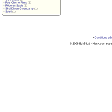
•
Pois Chiche Films
(1)
•
Rêve en Saule
(1)
•
Skol Diwan Gwengamp
(1)
•
Soleil
(1)
•
Conditions gé
© 2006 Bzh5 Ltd - Klask.com est es