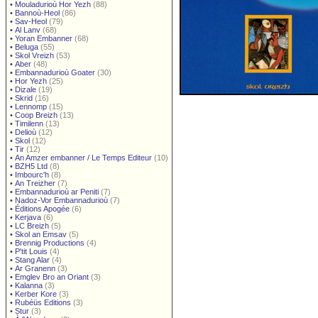
•
Mouladurioù Hor Yezh
(88)
•
Bannoù-Heol
(86)
•
Sav-Heol
(79)
•
Al Lanv
(68)
•
Yoran Embanner
(68)
•
Beluga
(55)
•
Skol Vreizh
(53)
•
Aber
(48)
•
Embannadurioù Goater
(30)
•
Hor Yezh
(25)
•
Dizale
(19)
•
Skrid
(16)
•
Lennomp
(15)
•
Coop Breizh
(13)
•
Timilenn
(13)
•
Delioù
(12)
•
Skol
(12)
•
Tir
(12)
•
An Amzer embanner / Le Temps Editeur
(10)
•
BZH5 Ltd
(8)
•
Imbourc'h
(8)
•
An Treizher
(7)
•
Embannadurioù ar Peniti
(7)
•
Nadoz-Vor Embannadurioù
(7)
•
Éditions Apogée
(6)
•
Kerjava
(6)
•
LC Breizh
(5)
•
Skol an Emsav
(5)
•
Brennig Productions
(4)
•
P'tit Louis
(4)
•
Stang Alar
(4)
•
Ar Granenn
(3)
•
Emglev Bro an Oriant
(3)
•
Kalanna
(3)
•
Kerber Kore
(3)
•
Rubéüs Editions
(3)
•
Stur
(3)