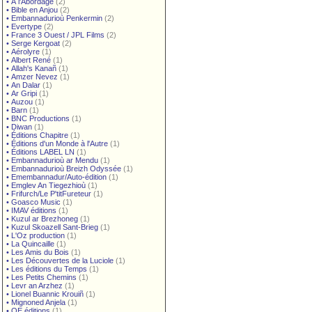
•
À l'Abordage
(2)
•
Bible en Anjou
(2)
•
Embannadurioù Penkermin
(2)
•
Evertype
(2)
•
France 3 Ouest / JPL Films
(2)
•
Serge Kergoat
(2)
•
Aérolyre
(1)
•
Albert René
(1)
•
Allah's Kanañ
(1)
•
Amzer Nevez
(1)
•
An Dalar
(1)
•
Ar Gripi
(1)
•
Auzou
(1)
•
Barn
(1)
•
BNC Productions
(1)
•
Diwan
(1)
•
Éditions Chapitre
(1)
•
Éditions d'un Monde à l'Autre
(1)
•
Éditions LABEL LN
(1)
•
Embannadurioù ar Mendu
(1)
•
Embannadurioù Breizh Odyssée
(1)
•
Emembannadur/Auto-édition
(1)
•
Emglev An Tiegezhioù
(1)
•
Frifurch/Le P'titFureteur
(1)
•
Goasco Music
(1)
•
IMAV éditions
(1)
•
Kuzul ar Brezhoneg
(1)
•
Kuzul Skoazell Sant-Brieg
(1)
•
L'Oz production
(1)
•
La Quincaille
(1)
•
Les Amis du Bois
(1)
•
Les Découvertes de la Luciole
(1)
•
Les éditions du Temps
(1)
•
Les Petits Chemins
(1)
•
Levr an Arzhez
(1)
•
Lionel Buannic Krouiñ
(1)
•
Mignoned Anjela
(1)
•
OE éditions
(1)