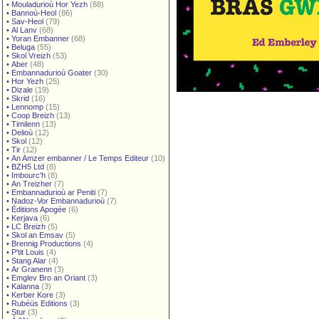
•
Mouladurioù Hor Yezh
(88)
•
Bannoù-Heol
(86)
•
Sav-Heol
(79)
•
Al Lanv
(68)
•
Yoran Embanner
(68)
•
Beluga
(55)
•
Skol Vreizh
(53)
•
Aber
(48)
•
Embannadurioù Goater
(30)
•
Hor Yezh
(25)
•
Dizale
(19)
•
Skrid
(16)
•
Lennomp
(15)
•
Coop Breizh
(13)
•
Timilenn
(13)
•
Delioù
(12)
•
Skol
(12)
•
Tir
(12)
•
An Amzer embanner / Le Temps Editeur
(10)
•
BZH5 Ltd
(8)
•
Imbourc'h
(8)
•
An Treizher
(7)
•
Embannadurioù ar Peniti
(7)
•
Nadoz-Vor Embannadurioù
(7)
•
Éditions Apogée
(6)
•
Kerjava
(6)
•
LC Breizh
(5)
•
Skol an Emsav
(5)
•
Brennig Productions
(4)
•
P'tit Louis
(4)
•
Stang Alar
(4)
•
Ar Granenn
(3)
•
Emglev Bro an Oriant
(3)
•
Kalanna
(3)
•
Kerber Kore
(3)
•
Rubéüs Editions
(3)
•
Stur
(3)