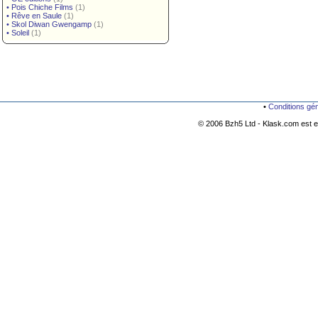
•
Pois Chiche Films
(1)
•
Rêve en Saule
(1)
•
Skol Diwan Gwengamp
(1)
•
Soleil
(1)
•
Conditions gé
© 2006 Bzh5 Ltd - Klask.com est es