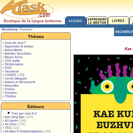
Boutique de la langue bretonne
Brezhoneg
-
Français
RECHERC
Thèmes
• Quoi de neuf ?
• Apprendre le breton
Kae 
• Autocollants
• Bandes dessinées
• Beaux livres
• CDs audio
• Dictionnaires
• DVD
• Jeunesse
• LIVRES + CD
• Livres bilingues
• Nature et découverte
• Nouvelles
• Poésie
• Romans
• Théâtre
Éditeurs
Trier par nom A-Z
•
Keit Vimp Bev
(297)
•
Al Liamm
(190)
•
An Here
(136)
•
TES
(131)
•
An Alarc'h Embannadurioù
(104)