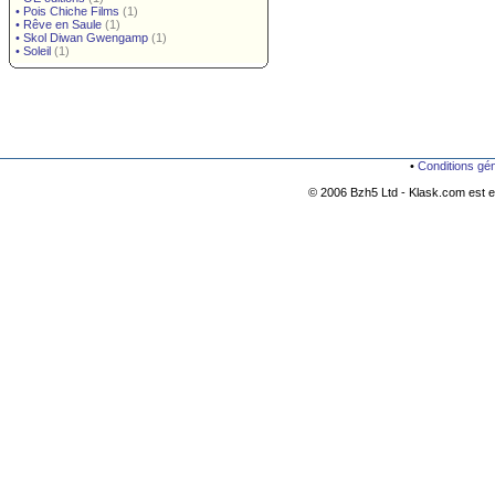
•
Pois Chiche Films
(1)
•
Rêve en Saule
(1)
•
Skol Diwan Gwengamp
(1)
•
Soleil
(1)
•
Conditions gé
© 2006 Bzh5 Ltd - Klask.com est es