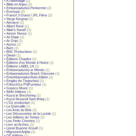
•
À l'Abordage
(2)
•
Bible en Anjou
(2)
•
Embannadurioù Penkermin
(2)
•
Evertype
(2)
•
France 3 Ouest / JPL Films
(2)
•
Serge Kergoat
(2)
•
Aérolyre
(1)
•
Albert René
(1)
•
Allah's Kanañ
(1)
•
Amzer Nevez
(1)
•
An Dalar
(1)
•
Ar Gripi
(1)
•
Auzou
(1)
•
Barn
(1)
•
BNC Productions
(1)
•
Diwan
(1)
•
Éditions Chapitre
(1)
•
Éditions d'un Monde à l'Autre
(1)
•
Éditions LABEL LN
(1)
•
Embannadurioù ar Mendu
(1)
•
Embannadurioù Breizh Odyssée
(1)
•
Emembannadur/Auto-édition
(1)
•
Emglev An Tiegezhioù
(1)
•
Frifurch/Le P'titFureteur
(1)
•
Goasco Music
(1)
•
IMAV éditions
(1)
•
Kuzul ar Brezhoneg
(1)
•
Kuzul Skoazell Sant-Brieg
(1)
•
L'Oz production
(1)
•
La Quincaille
(1)
•
Les Amis du Bois
(1)
•
Les Découvertes de la Luciole
(1)
•
Les éditions du Temps
(1)
•
Les Petits Chemins
(1)
•
Levr an Arzhez
(1)
•
Lionel Buannic Krouiñ
(1)
•
Mignoned Anjela
(1)
•
OE éditions
(1)