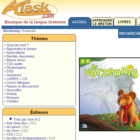
Boutique de la langue bretonne
Brezhoneg
-
Français
RECHERCH
Thèmes
• Quoi de neuf ?
• Apprendre le breton
• Autocollants
• Bandes dessinées
• Beaux livres
• CDs audio
• Dictionnaires
• DVD
• Jeunesse
• LIVRES + CD
• Livres bilingues
• Nature et découverte
• Nouvelles
• Poésie
• Romans
• Théâtre
Éditeurs
Trier par nom A-Z
•
Keit Vimp Bev
(297)
•
Al Liamm
(190)
•
An Here
(136)
•
TES
(131)
•
An Alarc'h Embannadurioù
(104)