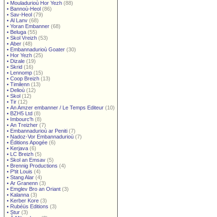
•
Mouladurioù Hor Yezh
(88)
•
Bannoù-Heol
(86)
•
Sav-Heol
(79)
•
Al Lanv
(68)
•
Yoran Embanner
(68)
•
Beluga
(55)
•
Skol Vreizh
(53)
•
Aber
(48)
•
Embannadurioù Goater
(30)
•
Hor Yezh
(25)
•
Dizale
(19)
•
Skrid
(16)
•
Lennomp
(15)
•
Coop Breizh
(13)
•
Timilenn
(13)
•
Delioù
(12)
•
Skol
(12)
•
Tir
(12)
•
An Amzer embanner / Le Temps Editeur
(10)
•
BZH5 Ltd
(8)
•
Imbourc'h
(8)
•
An Treizher
(7)
•
Embannadurioù ar Peniti
(7)
•
Nadoz-Vor Embannadurioù
(7)
•
Éditions Apogée
(6)
•
Kerjava
(6)
•
LC Breizh
(5)
•
Skol an Emsav
(5)
•
Brennig Productions
(4)
•
P'tit Louis
(4)
•
Stang Alar
(4)
•
Ar Granenn
(3)
•
Emglev Bro an Oriant
(3)
•
Kalanna
(3)
•
Kerber Kore
(3)
•
Rubéüs Editions
(3)
•
Stur
(3)