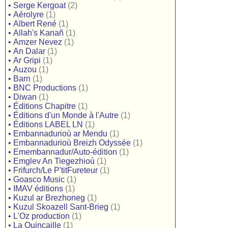
•
Serge Kergoat
(2)
•
Aérolyre
(1)
•
Albert René
(1)
•
Allah's Kanañ
(1)
•
Amzer Nevez
(1)
•
An Dalar
(1)
•
Ar Gripi
(1)
•
Auzou
(1)
•
Barn
(1)
•
BNC Productions
(1)
•
Diwan
(1)
•
Éditions Chapitre
(1)
•
Éditions d'un Monde à l'Autre
(1)
•
Éditions LABEL LN
(1)
•
Embannadurioù ar Mendu
(1)
•
Embannadurioù Breizh Odyssée
(1)
•
Emembannadur/Auto-édition
(1)
•
Emglev An Tiegezhioù
(1)
•
Frifurch/Le P'titFureteur
(1)
•
Goasco Music
(1)
•
IMAV éditions
(1)
•
Kuzul ar Brezhoneg
(1)
•
Kuzul Skoazell Sant-Brieg
(1)
•
L'Oz production
(1)
•
La Quincaille
(1)