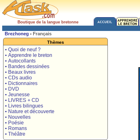
Boutique de la langue bretonne
Brezhoneg
-
Français
Thèmes
• Quoi de neuf ?
• Apprendre le breton
• Autocollants
• Bandes dessinées
• Beaux livres
• CDs audio
• Dictionnaires
• DVD
• Jeunesse
• LIVRES + CD
• Livres bilingues
• Nature et découverte
• Nouvelles
• Poésie
• Romans
• Théâtre