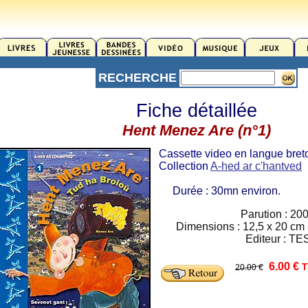
RECHERCHE
Fiche détaillée
Hent Menez Are (n°1)
Cassette video en langue bre
Collection
A-hed ar c'hantved
Durée : 30mn environ.
Parution : 20
Dimensions : 12,5 x 20 cm -
Editeur : TE
6.00 €
T
20.00 €