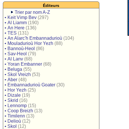
Éditeurs
Trier par nom A-Z
•
Keit Vimp Bev
(297)
•
Al Liamm
(190)
•
An Here
(136)
•
TES
(131)
•
An Alarc'h Embannadurioù
(104)
•
Mouladurioù Hor Yezh
(88)
•
Bannoù-Heol
(86)
•
Sav-Heol
(79)
•
Al Lanv
(68)
•
Yoran Embanner
(68)
•
Beluga
(55)
•
Skol Vreizh
(53)
•
Aber
(48)
•
Embannadurioù Goater
(30)
•
Hor Yezh
(25)
•
Dizale
(19)
•
Skrid
(16)
•
Lennomp
(15)
•
Coop Breizh
(13)
•
Timilenn
(13)
•
Delioù
(12)
•
Skol
(12)