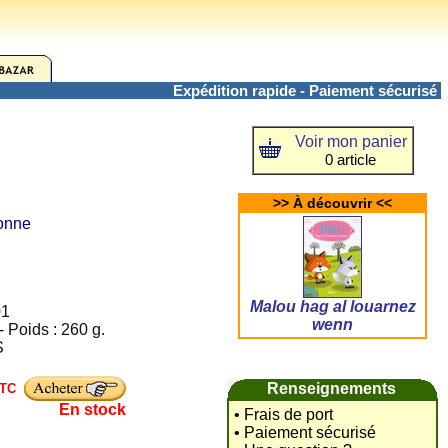
Expédition rapide - Paiement sécurisé
Voir mon panier
0 article
>> À découvrir <<
tonne
Malou hag al louarnez
01
wenn
 Poids : 260 g.
S
Renseignements
TC
En stock
• Frais de port
• Paiement sécurisé