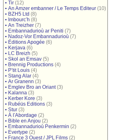
•
Tir
(12)
•
An Amzer embanner / Le Temps Editeur
(10)
•
BZH5 Ltd
(8)
•
Imbourc'h
(8)
•
An Treizher
(7)
•
Embannadurioù ar Peniti
(7)
•
Nadoz-Vor Embannadurioù
(7)
•
Éditions Apogée
(6)
•
Kerjava
(6)
•
LC Breizh
(5)
•
Skol an Emsav
(5)
•
Brennig Productions
(4)
•
P'tit Louis
(4)
•
Stang Alar
(4)
•
Ar Granenn
(3)
•
Emglev Bro an Oriant
(3)
•
Kalanna
(3)
•
Kerber Kore
(3)
•
Rubéüs Editions
(3)
•
Stur
(3)
•
À l'Abordage
(2)
•
Bible en Anjou
(2)
•
Embannadurioù Penkermin
(2)
•
Evertype
(2)
•
France 3 Ouest / JPL Films
(2)