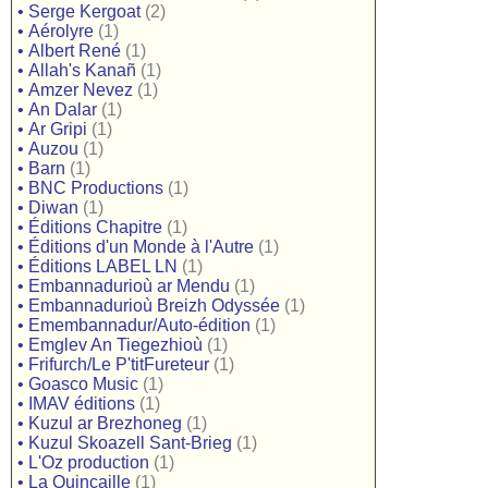
•
Serge Kergoat
(2)
•
Aérolyre
(1)
•
Albert René
(1)
•
Allah's Kanañ
(1)
•
Amzer Nevez
(1)
•
An Dalar
(1)
•
Ar Gripi
(1)
•
Auzou
(1)
•
Barn
(1)
•
BNC Productions
(1)
•
Diwan
(1)
•
Éditions Chapitre
(1)
•
Éditions d'un Monde à l'Autre
(1)
•
Éditions LABEL LN
(1)
•
Embannadurioù ar Mendu
(1)
•
Embannadurioù Breizh Odyssée
(1)
•
Emembannadur/Auto-édition
(1)
•
Emglev An Tiegezhioù
(1)
•
Frifurch/Le P'titFureteur
(1)
•
Goasco Music
(1)
•
IMAV éditions
(1)
•
Kuzul ar Brezhoneg
(1)
•
Kuzul Skoazell Sant-Brieg
(1)
•
L'Oz production
(1)
•
La Quincaille
(1)