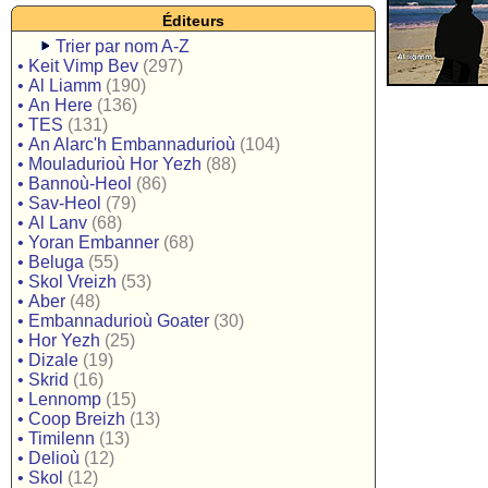
Éditeurs
Trier par nom A-Z
•
Keit Vimp Bev
(297)
•
Al Liamm
(190)
•
An Here
(136)
•
TES
(131)
•
An Alarc'h Embannadurioù
(104)
•
Mouladurioù Hor Yezh
(88)
•
Bannoù-Heol
(86)
•
Sav-Heol
(79)
•
Al Lanv
(68)
•
Yoran Embanner
(68)
•
Beluga
(55)
•
Skol Vreizh
(53)
•
Aber
(48)
•
Embannadurioù Goater
(30)
•
Hor Yezh
(25)
•
Dizale
(19)
•
Skrid
(16)
•
Lennomp
(15)
•
Coop Breizh
(13)
•
Timilenn
(13)
•
Delioù
(12)
•
Skol
(12)