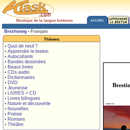
Boutique de la langue bretonne
Brezhoneg
-
Français
Thèmes
• Quoi de neuf ?
• Apprendre le breton
• Autocollants
• Bandes dessinées
• Beaux livres
• CDs audio
• Dictionnaires
• DVD
• Jeunesse
• LIVRES + CD
• Livres bilingues
• Nature et découverte
• Nouvelles
• Poésie
• Romans
• Théâtre