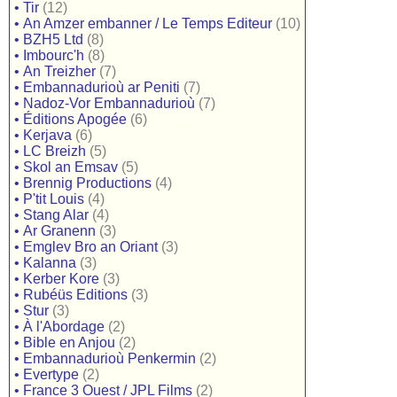
•
Tir
(12)
•
An Amzer embanner / Le Temps Editeur
(10)
•
BZH5 Ltd
(8)
•
Imbourc'h
(8)
•
An Treizher
(7)
•
Embannadurioù ar Peniti
(7)
•
Nadoz-Vor Embannadurioù
(7)
•
Éditions Apogée
(6)
•
Kerjava
(6)
•
LC Breizh
(5)
•
Skol an Emsav
(5)
•
Brennig Productions
(4)
•
P'tit Louis
(4)
•
Stang Alar
(4)
•
Ar Granenn
(3)
•
Emglev Bro an Oriant
(3)
•
Kalanna
(3)
•
Kerber Kore
(3)
•
Rubéüs Editions
(3)
•
Stur
(3)
•
À l'Abordage
(2)
•
Bible en Anjou
(2)
•
Embannadurioù Penkermin
(2)
•
Evertype
(2)
•
France 3 Ouest / JPL Films
(2)