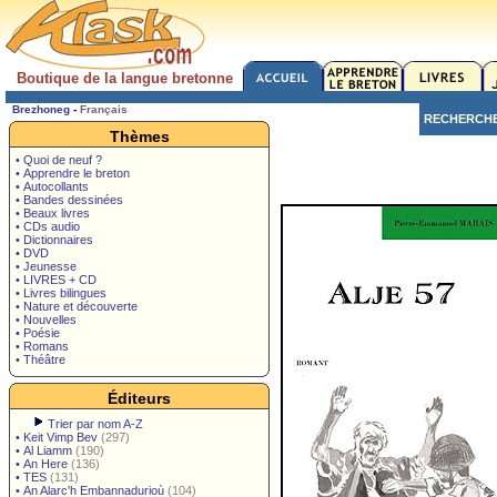
Boutique de la langue bretonne
Brezhoneg
-
Français
RECHERCH
Thèmes
• Quoi de neuf ?
• Apprendre le breton
• Autocollants
• Bandes dessinées
• Beaux livres
• CDs audio
• Dictionnaires
• DVD
• Jeunesse
• LIVRES + CD
• Livres bilingues
• Nature et découverte
• Nouvelles
• Poésie
• Romans
• Théâtre
Éditeurs
Trier par nom A-Z
•
Keit Vimp Bev
(297)
•
Al Liamm
(190)
•
An Here
(136)
•
TES
(131)
•
An Alarc'h Embannadurioù
(104)