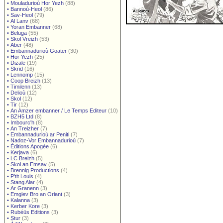
•
Mouladurioù Hor Yezh
(88)
•
Bannoù-Heol
(86)
•
Sav-Heol
(79)
•
Al Lanv
(68)
•
Yoran Embanner
(68)
•
Beluga
(55)
•
Skol Vreizh
(53)
•
Aber
(48)
•
Embannadurioù Goater
(30)
•
Hor Yezh
(25)
•
Dizale
(19)
•
Skrid
(16)
•
Lennomp
(15)
•
Coop Breizh
(13)
•
Timilenn
(13)
•
Delioù
(12)
•
Skol
(12)
•
Tir
(12)
•
An Amzer embanner / Le Temps Editeur
(10)
•
BZH5 Ltd
(8)
•
Imbourc'h
(8)
•
An Treizher
(7)
•
Embannadurioù ar Peniti
(7)
•
Nadoz-Vor Embannadurioù
(7)
•
Éditions Apogée
(6)
•
Kerjava
(6)
•
LC Breizh
(5)
•
Skol an Emsav
(5)
•
Brennig Productions
(4)
•
P'tit Louis
(4)
•
Stang Alar
(4)
•
Ar Granenn
(3)
•
Emglev Bro an Oriant
(3)
•
Kalanna
(3)
•
Kerber Kore
(3)
•
Rubéüs Editions
(3)
•
Stur
(3)