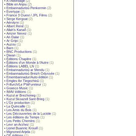
•
À l'Abordage
(2)
•
Bible en Anjou
(2)
•
Embannadurioù Penkermin
(2)
•
Evertype
(2)
•
France 3 Ouest / JPL Films
(2)
•
Serge Kergoat
(2)
•
Aérolyre
(1)
•
Albert René
(1)
•
Allah's Kanañ
(1)
•
Amzer Nevez
(1)
•
An Dalar
(1)
•
Ar Gripi
(1)
•
Auzou
(1)
•
Barn
(1)
•
BNC Productions
(1)
•
Diwan
(1)
•
Éditions Chapitre
(1)
•
Éditions d'un Monde à l'Autre
(1)
•
Éditions LABEL LN
(1)
•
Embannadurioù ar Mendu
(1)
•
Embannadurioù Breizh Odyssée
(1)
•
Emembannadur/Auto-édition
(1)
•
Emglev An Tiegezhioù
(1)
•
Frifurch/Le P'titFureteur
(1)
•
Goasco Music
(1)
•
IMAV éditions
(1)
•
Kuzul ar Brezhoneg
(1)
•
Kuzul Skoazell Sant-Brieg
(1)
•
L'Oz production
(1)
•
La Quincaille
(1)
•
Les Amis du Bois
(1)
•
Les Découvertes de la Luciole
(1)
•
Les éditions du Temps
(1)
•
Les Petits Chemins
(1)
•
Levr an Arzhez
(1)
•
Lionel Buannic Krouiñ
(1)
•
Mignoned Anjela
(1)
•
OE éditions
(1)