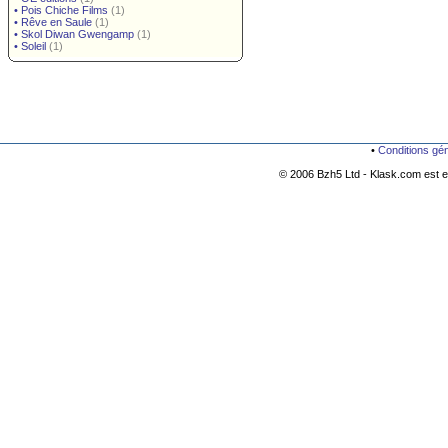
•
Pois Chiche Films
(1)
•
Rêve en Saule
(1)
•
Skol Diwan Gwengamp
(1)
•
Soleil
(1)
•
Conditions gé
© 2006 Bzh5 Ltd - Klask.com est es