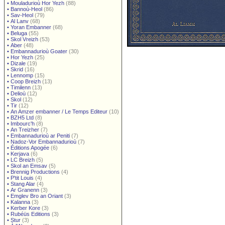
•
Mouladurioù Hor Yezh
(88)
•
Bannoù-Heol
(86)
•
Sav-Heol
(79)
•
Al Lanv
(68)
•
Yoran Embanner
(68)
•
Beluga
(55)
•
Skol Vreizh
(53)
•
Aber
(48)
•
Embannadurioù Goater
(30)
•
Hor Yezh
(25)
•
Dizale
(19)
•
Skrid
(16)
•
Lennomp
(15)
•
Coop Breizh
(13)
•
Timilenn
(13)
•
Delioù
(12)
•
Skol
(12)
•
Tir
(12)
•
An Amzer embanner / Le Temps Editeur
(10)
•
BZH5 Ltd
(8)
•
Imbourc'h
(8)
•
An Treizher
(7)
•
Embannadurioù ar Peniti
(7)
•
Nadoz-Vor Embannadurioù
(7)
•
Éditions Apogée
(6)
•
Kerjava
(6)
•
LC Breizh
(5)
•
Skol an Emsav
(5)
•
Brennig Productions
(4)
•
P'tit Louis
(4)
•
Stang Alar
(4)
•
Ar Granenn
(3)
•
Emglev Bro an Oriant
(3)
•
Kalanna
(3)
•
Kerber Kore
(3)
•
Rubéüs Editions
(3)
•
Stur
(3)