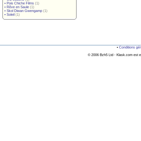
•
Pois Chiche Films
(1)
•
Rêve en Saule
(1)
•
Skol Diwan Gwengamp
(1)
•
Soleil
(1)
•
Conditions gé
© 2006 Bzh5 Ltd - Klask.com est es