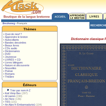
Boutique de la langue bretonne
Brezhoneg
-
Français
RECHERCH
Thèmes
• Quoi de neuf ?
• Apprendre le breton
Dictionnaire classique 
• Autocollants
• Bandes dessinées
• Beaux livres
• CDs audio
• Dictionnaires
• DVD
• Jeunesse
• LIVRES + CD
• Livres bilingues
• Nature et découverte
• Nouvelles
• Poésie
• Romans
• Théâtre
Éditeurs
Trier par nom A-Z
•
Keit Vimp Bev
(297)
•
Al Liamm
(190)
•
An Here
(136)
•
TES
(131)
•
An Alarc'h Embannadurioù
(104)