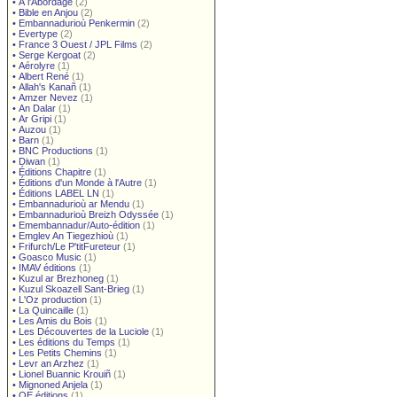
•
À l'Abordage
(2)
•
Bible en Anjou
(2)
•
Embannadurioù Penkermin
(2)
•
Evertype
(2)
•
France 3 Ouest / JPL Films
(2)
•
Serge Kergoat
(2)
•
Aérolyre
(1)
•
Albert René
(1)
•
Allah's Kanañ
(1)
•
Amzer Nevez
(1)
•
An Dalar
(1)
•
Ar Gripi
(1)
•
Auzou
(1)
•
Barn
(1)
•
BNC Productions
(1)
•
Diwan
(1)
•
Éditions Chapitre
(1)
•
Éditions d'un Monde à l'Autre
(1)
•
Éditions LABEL LN
(1)
•
Embannadurioù ar Mendu
(1)
•
Embannadurioù Breizh Odyssée
(1)
•
Emembannadur/Auto-édition
(1)
•
Emglev An Tiegezhioù
(1)
•
Frifurch/Le P'titFureteur
(1)
•
Goasco Music
(1)
•
IMAV éditions
(1)
•
Kuzul ar Brezhoneg
(1)
•
Kuzul Skoazell Sant-Brieg
(1)
•
L'Oz production
(1)
•
La Quincaille
(1)
•
Les Amis du Bois
(1)
•
Les Découvertes de la Luciole
(1)
•
Les éditions du Temps
(1)
•
Les Petits Chemins
(1)
•
Levr an Arzhez
(1)
•
Lionel Buannic Krouiñ
(1)
•
Mignoned Anjela
(1)
•
OE éditions
(1)