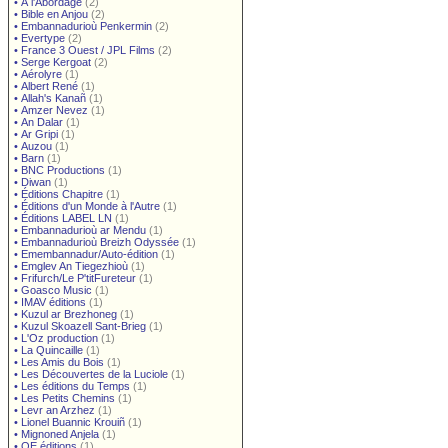
•
À l'Abordage
(2)
•
Bible en Anjou
(2)
•
Embannadurioù Penkermin
(2)
•
Evertype
(2)
•
France 3 Ouest / JPL Films
(2)
•
Serge Kergoat
(2)
•
Aérolyre
(1)
•
Albert René
(1)
•
Allah's Kanañ
(1)
•
Amzer Nevez
(1)
•
An Dalar
(1)
•
Ar Gripi
(1)
•
Auzou
(1)
•
Barn
(1)
•
BNC Productions
(1)
•
Diwan
(1)
•
Éditions Chapitre
(1)
•
Éditions d'un Monde à l'Autre
(1)
•
Éditions LABEL LN
(1)
•
Embannadurioù ar Mendu
(1)
•
Embannadurioù Breizh Odyssée
(1)
•
Emembannadur/Auto-édition
(1)
•
Emglev An Tiegezhioù
(1)
•
Frifurch/Le P'titFureteur
(1)
•
Goasco Music
(1)
•
IMAV éditions
(1)
•
Kuzul ar Brezhoneg
(1)
•
Kuzul Skoazell Sant-Brieg
(1)
•
L'Oz production
(1)
•
La Quincaille
(1)
•
Les Amis du Bois
(1)
•
Les Découvertes de la Luciole
(1)
•
Les éditions du Temps
(1)
•
Les Petits Chemins
(1)
•
Levr an Arzhez
(1)
•
Lionel Buannic Krouiñ
(1)
•
Mignoned Anjela
(1)
•
OE éditions
(1)