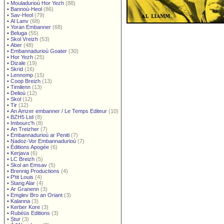
•
Mouladurioù Hor Yezh
(88)
•
Bannoù-Heol
(86)
•
Sav-Heol
(79)
•
Al Lanv
(68)
•
Yoran Embanner
(68)
•
Beluga
(55)
•
Skol Vreizh
(53)
•
Aber
(48)
•
Embannadurioù Goater
(30)
•
Hor Yezh
(25)
•
Dizale
(19)
•
Skrid
(16)
•
Lennomp
(15)
•
Coop Breizh
(13)
•
Timilenn
(13)
•
Delioù
(12)
•
Skol
(12)
•
Tir
(12)
•
An Amzer embanner / Le Temps Editeur
(10)
•
BZH5 Ltd
(8)
•
Imbourc'h
(8)
•
An Treizher
(7)
•
Embannadurioù ar Peniti
(7)
•
Nadoz-Vor Embannadurioù
(7)
•
Éditions Apogée
(6)
•
Kerjava
(6)
•
LC Breizh
(5)
•
Skol an Emsav
(5)
•
Brennig Productions
(4)
•
P'tit Louis
(4)
•
Stang Alar
(4)
•
Ar Granenn
(3)
•
Emglev Bro an Oriant
(3)
•
Kalanna
(3)
•
Kerber Kore
(3)
•
Rubéüs Editions
(3)
•
Stur
(3)