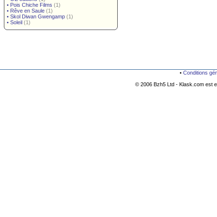
•
Pois Chiche Films
(1)
•
Rêve en Saule
(1)
•
Skol Diwan Gwengamp
(1)
•
Soleil
(1)
•
Conditions gé
© 2006 Bzh5 Ltd - Klask.com est es