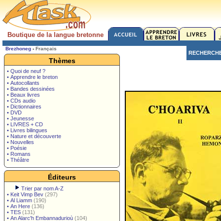
Boutique de la langue bretonne
Brezhoneg
-
Français
RECHERCH
Thèmes
• Quoi de neuf ?
• Apprendre le breton
• Autocollants
• Bandes dessinées
• Beaux livres
• CDs audio
• Dictionnaires
• DVD
• Jeunesse
• LIVRES + CD
• Livres bilingues
• Nature et découverte
• Nouvelles
• Poésie
• Romans
• Théâtre
Éditeurs
Trier par nom A-Z
•
Keit Vimp Bev
(297)
•
Al Liamm
(190)
•
An Here
(136)
•
TES
(131)
•
An Alarc'h Embannadurioù
(104)