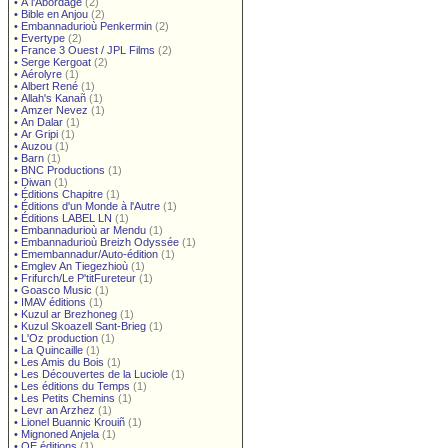
•
À l'Abordage
(2)
•
Bible en Anjou
(2)
•
Embannadurioù Penkermin
(2)
•
Evertype
(2)
•
France 3 Ouest / JPL Films
(2)
•
Serge Kergoat
(2)
•
Aérolyre
(1)
•
Albert René
(1)
•
Allah's Kanañ
(1)
•
Amzer Nevez
(1)
•
An Dalar
(1)
•
Ar Gripi
(1)
•
Auzou
(1)
•
Barn
(1)
•
BNC Productions
(1)
•
Diwan
(1)
•
Éditions Chapitre
(1)
•
Éditions d'un Monde à l'Autre
(1)
•
Éditions LABEL LN
(1)
•
Embannadurioù ar Mendu
(1)
•
Embannadurioù Breizh Odyssée
(1)
•
Emembannadur/Auto-édition
(1)
•
Emglev An Tiegezhioù
(1)
•
Frifurch/Le P'titFureteur
(1)
•
Goasco Music
(1)
•
IMAV éditions
(1)
•
Kuzul ar Brezhoneg
(1)
•
Kuzul Skoazell Sant-Brieg
(1)
•
L'Oz production
(1)
•
La Quincaille
(1)
•
Les Amis du Bois
(1)
•
Les Découvertes de la Luciole
(1)
•
Les éditions du Temps
(1)
•
Les Petits Chemins
(1)
•
Levr an Arzhez
(1)
•
Lionel Buannic Krouiñ
(1)
•
Mignoned Anjela
(1)
•
OE éditions
(1)