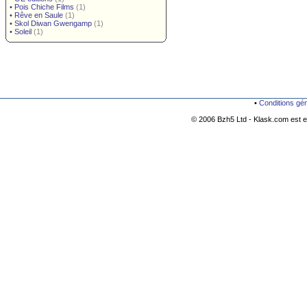
•
Pois Chiche Films
(1)
•
Rêve en Saule
(1)
•
Skol Diwan Gwengamp
(1)
•
Soleil
(1)
•
Conditions gé
© 2006 Bzh5 Ltd - Klask.com est es