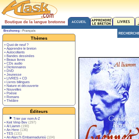
Boutique de la langue bretonne
Brezhoneg
-
Français
RECHERCH
Thèmes
• Quoi de neuf ?
• Apprendre le breton
• Autocollants
• Bandes dessinées
• Beaux livres
• CDs audio
• Dictionnaires
• DVD
• Jeunesse
• LIVRES + CD
• Livres bilingues
• Nature et découverte
• Nouvelles
• Poésie
• Romans
• Théâtre
Éditeurs
Trier par nom A-Z
•
Keit Vimp Bev
(297)
•
Al Liamm
(190)
•
An Here
(136)
•
TES
(131)
•
An Alarc'h Embannadurioù
(104)