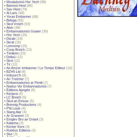
•
Mouladurioù Hor Yezh
(88)
•
Bannoù-Heol
(86)
•
Sav-Heol
(79)
•
Al Lanv
(68)
•
Yoran Embanner
(68)
•
Beluga
(55)
•
Skol Vreizh
(53)
•
Aber
(48)
•
Embannadurioù Goater
(30)
•
Hor Yezh
(25)
•
Dizale
(19)
•
Skrid
(16)
•
Lennomp
(15)
•
Coop Breizh
(13)
•
Timilenn
(13)
•
Delioù
(12)
•
Skol
(12)
•
Tir
(12)
•
An Amzer embanner / Le Temps Editeur
(10)
•
BZH5 Ltd
(8)
•
Imbourc'h
(8)
•
An Treizher
(7)
•
Embannadurioù ar Peniti
(7)
•
Nadoz-Vor Embannadurioù
(7)
•
Éditions Apogée
(6)
•
Kerjava
(6)
•
LC Breizh
(5)
•
Skol an Emsav
(5)
•
Brennig Productions
(4)
•
P'tit Louis
(4)
•
Stang Alar
(4)
•
Ar Granenn
(3)
•
Emglev Bro an Oriant
(3)
•
Kalanna
(3)
•
Kerber Kore
(3)
•
Rubéüs Editions
(3)
•
Stur
(3)