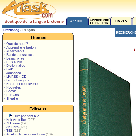
Boutique de la langue bretonne
Brezhoneg
-
Français
RECHERCH
Thèmes
• Quoi de neuf ?
• Apprendre le breton
• Autocollants
• Bandes dessinées
• Beaux livres
• CDs audio
• Dictionnaires
• DVD
• Jeunesse
• LIVRES + CD
• Livres bilingues
• Nature et découverte
• Nouvelles
• Poésie
• Romans
• Théâtre
Éditeurs
Trier par nom A-Z
•
Keit Vimp Bev
(297)
•
Al Liamm
(190)
•
An Here
(136)
•
TES
(131)
•
An Alarc'h Embannadurioù
(104)