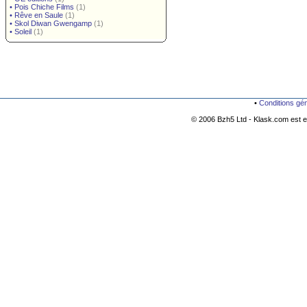
•
Pois Chiche Films
(1)
•
Rêve en Saule
(1)
•
Skol Diwan Gwengamp
(1)
•
Soleil
(1)
•
Conditions gé
© 2006 Bzh5 Ltd - Klask.com est es