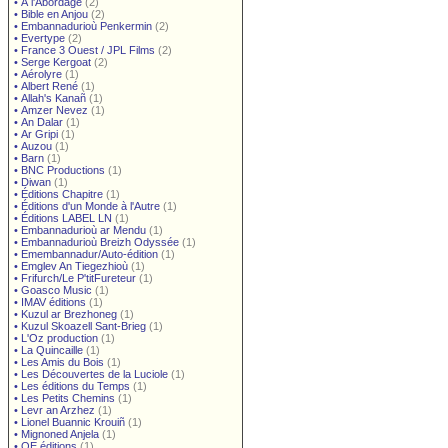
•
À l'Abordage
(2)
•
Bible en Anjou
(2)
•
Embannadurioù Penkermin
(2)
•
Evertype
(2)
•
France 3 Ouest / JPL Films
(2)
•
Serge Kergoat
(2)
•
Aérolyre
(1)
•
Albert René
(1)
•
Allah's Kanañ
(1)
•
Amzer Nevez
(1)
•
An Dalar
(1)
•
Ar Gripi
(1)
•
Auzou
(1)
•
Barn
(1)
•
BNC Productions
(1)
•
Diwan
(1)
•
Éditions Chapitre
(1)
•
Éditions d'un Monde à l'Autre
(1)
•
Éditions LABEL LN
(1)
•
Embannadurioù ar Mendu
(1)
•
Embannadurioù Breizh Odyssée
(1)
•
Emembannadur/Auto-édition
(1)
•
Emglev An Tiegezhioù
(1)
•
Frifurch/Le P'titFureteur
(1)
•
Goasco Music
(1)
•
IMAV éditions
(1)
•
Kuzul ar Brezhoneg
(1)
•
Kuzul Skoazell Sant-Brieg
(1)
•
L'Oz production
(1)
•
La Quincaille
(1)
•
Les Amis du Bois
(1)
•
Les Découvertes de la Luciole
(1)
•
Les éditions du Temps
(1)
•
Les Petits Chemins
(1)
•
Levr an Arzhez
(1)
•
Lionel Buannic Krouiñ
(1)
•
Mignoned Anjela
(1)
•
OE éditions
(1)