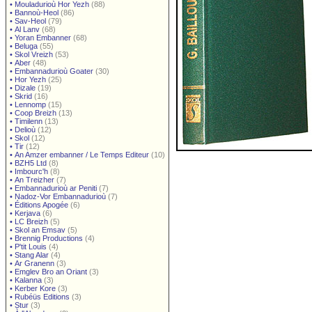
•
Mouladurioù Hor Yezh
(88)
•
Bannoù-Heol
(86)
•
Sav-Heol
(79)
•
Al Lanv
(68)
•
Yoran Embanner
(68)
•
Beluga
(55)
•
Skol Vreizh
(53)
•
Aber
(48)
•
Embannadurioù Goater
(30)
•
Hor Yezh
(25)
•
Dizale
(19)
•
Skrid
(16)
•
Lennomp
(15)
•
Coop Breizh
(13)
•
Timilenn
(13)
•
Delioù
(12)
•
Skol
(12)
•
Tir
(12)
•
An Amzer embanner / Le Temps Editeur
(10)
•
BZH5 Ltd
(8)
•
Imbourc'h
(8)
•
An Treizher
(7)
•
Embannadurioù ar Peniti
(7)
•
Nadoz-Vor Embannadurioù
(7)
•
Éditions Apogée
(6)
•
Kerjava
(6)
•
LC Breizh
(5)
•
Skol an Emsav
(5)
•
Brennig Productions
(4)
•
P'tit Louis
(4)
•
Stang Alar
(4)
•
Ar Granenn
(3)
•
Emglev Bro an Oriant
(3)
•
Kalanna
(3)
•
Kerber Kore
(3)
•
Rubéüs Editions
(3)
•
Stur
(3)