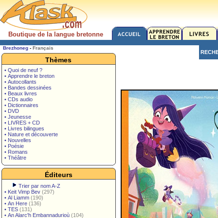
Boutique de la langue bretonne
Brezhoneg
-
Français
RECH
Thèmes
• Quoi de neuf ?
• Apprendre le breton
• Autocollants
• Bandes dessinées
• Beaux livres
• CDs audio
• Dictionnaires
• DVD
• Jeunesse
• LIVRES + CD
• Livres bilingues
• Nature et découverte
• Nouvelles
• Poésie
• Romans
• Théâtre
Éditeurs
Trier par nom A-Z
•
Keit Vimp Bev
(297)
•
Al Liamm
(190)
•
An Here
(136)
•
TES
(131)
•
An Alarc'h Embannadurioù
(104)