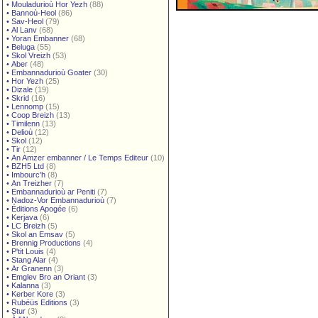
•
Mouladurioù Hor Yezh
(88)
•
Bannoù-Heol
(86)
•
Sav-Heol
(79)
•
Al Lanv
(68)
•
Yoran Embanner
(68)
•
Beluga
(55)
•
Skol Vreizh
(53)
•
Aber
(48)
•
Embannadurioù Goater
(30)
•
Hor Yezh
(25)
•
Dizale
(19)
•
Skrid
(16)
•
Lennomp
(15)
•
Coop Breizh
(13)
•
Timilenn
(13)
•
Delioù
(12)
•
Skol
(12)
•
Tir
(12)
•
An Amzer embanner / Le Temps Editeur
(10)
•
BZH5 Ltd
(8)
•
Imbourc'h
(8)
•
An Treizher
(7)
•
Embannadurioù ar Peniti
(7)
•
Nadoz-Vor Embannadurioù
(7)
•
Éditions Apogée
(6)
•
Kerjava
(6)
•
LC Breizh
(5)
•
Skol an Emsav
(5)
•
Brennig Productions
(4)
•
P'tit Louis
(4)
•
Stang Alar
(4)
•
Ar Granenn
(3)
•
Emglev Bro an Oriant
(3)
•
Kalanna
(3)
•
Kerber Kore
(3)
•
Rubéüs Editions
(3)
•
Stur
(3)