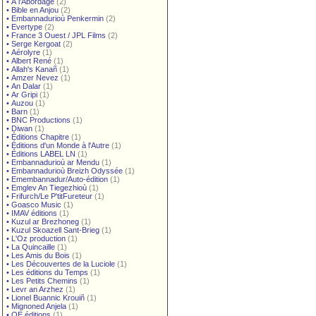
•
À l'Abordage
(2)
•
Bible en Anjou
(2)
•
Embannadurioù Penkermin
(2)
•
Evertype
(2)
•
France 3 Ouest / JPL Films
(2)
•
Serge Kergoat
(2)
•
Aérolyre
(1)
•
Albert René
(1)
•
Allah's Kanañ
(1)
•
Amzer Nevez
(1)
•
An Dalar
(1)
•
Ar Gripi
(1)
•
Auzou
(1)
•
Barn
(1)
•
BNC Productions
(1)
•
Diwan
(1)
•
Éditions Chapitre
(1)
•
Éditions d'un Monde à l'Autre
(1)
•
Éditions LABEL LN
(1)
•
Embannadurioù ar Mendu
(1)
•
Embannadurioù Breizh Odyssée
(1)
•
Emembannadur/Auto-édition
(1)
•
Emglev An Tiegezhioù
(1)
•
Frifurch/Le P'titFureteur
(1)
•
Goasco Music
(1)
•
IMAV éditions
(1)
•
Kuzul ar Brezhoneg
(1)
•
Kuzul Skoazell Sant-Brieg
(1)
•
L'Oz production
(1)
•
La Quincaille
(1)
•
Les Amis du Bois
(1)
•
Les Découvertes de la Luciole
(1)
•
Les éditions du Temps
(1)
•
Les Petits Chemins
(1)
•
Levr an Arzhez
(1)
•
Lionel Buannic Krouiñ
(1)
•
Mignoned Anjela
(1)
•
OE éditions
(1)