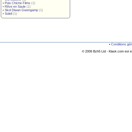
•
Pois Chiche Films
(1)
•
Rêve en Saule
(1)
•
Skol Diwan Gwengamp
(1)
•
Soleil
(1)
•
Conditions gé
© 2006 Bzh5 Ltd - Klask.com est es