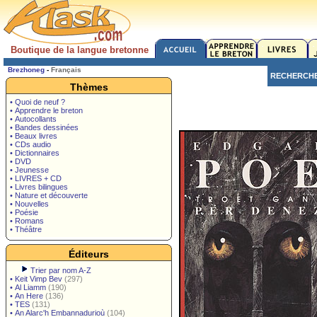
Boutique de la langue bretonne
Brezhoneg
-
Français
RECHERCH
Thèmes
• Quoi de neuf ?
• Apprendre le breton
• Autocollants
• Bandes dessinées
• Beaux livres
• CDs audio
• Dictionnaires
• DVD
• Jeunesse
• LIVRES + CD
• Livres bilingues
• Nature et découverte
• Nouvelles
• Poésie
• Romans
• Théâtre
Éditeurs
Trier par nom A-Z
•
Keit Vimp Bev
(297)
•
Al Liamm
(190)
•
An Here
(136)
•
TES
(131)
•
An Alarc'h Embannadurioù
(104)