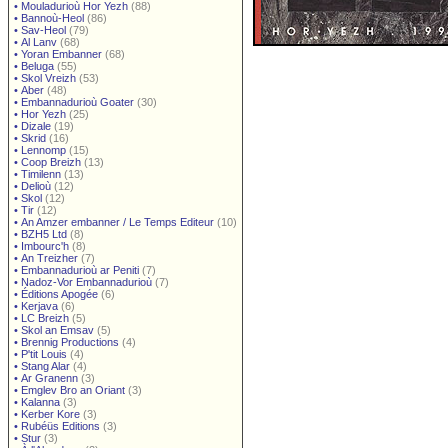
•
Mouladurioù Hor Yezh
(88)
•
Bannoù-Heol
(86)
•
Sav-Heol
(79)
•
Al Lanv
(68)
•
Yoran Embanner
(68)
•
Beluga
(55)
•
Skol Vreizh
(53)
•
Aber
(48)
•
Embannadurioù Goater
(30)
•
Hor Yezh
(25)
•
Dizale
(19)
•
Skrid
(16)
•
Lennomp
(15)
•
Coop Breizh
(13)
•
Timilenn
(13)
•
Delioù
(12)
•
Skol
(12)
•
Tir
(12)
•
An Amzer embanner / Le Temps Editeur
(10)
•
BZH5 Ltd
(8)
•
Imbourc'h
(8)
•
An Treizher
(7)
•
Embannadurioù ar Peniti
(7)
•
Nadoz-Vor Embannadurioù
(7)
•
Éditions Apogée
(6)
•
Kerjava
(6)
•
LC Breizh
(5)
•
Skol an Emsav
(5)
•
Brennig Productions
(4)
•
P'tit Louis
(4)
•
Stang Alar
(4)
•
Ar Granenn
(3)
•
Emglev Bro an Oriant
(3)
•
Kalanna
(3)
•
Kerber Kore
(3)
•
Rubéüs Editions
(3)
•
Stur
(3)