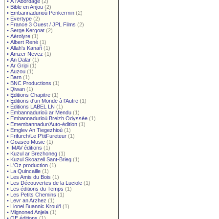
•
À l'Abordage
(2)
•
Bible en Anjou
(2)
•
Embannadurioù Penkermin
(2)
•
Evertype
(2)
•
France 3 Ouest / JPL Films
(2)
•
Serge Kergoat
(2)
•
Aérolyre
(1)
•
Albert René
(1)
•
Allah's Kanañ
(1)
•
Amzer Nevez
(1)
•
An Dalar
(1)
•
Ar Gripi
(1)
•
Auzou
(1)
•
Barn
(1)
•
BNC Productions
(1)
•
Diwan
(1)
•
Éditions Chapitre
(1)
•
Éditions d'un Monde à l'Autre
(1)
•
Éditions LABEL LN
(1)
•
Embannadurioù ar Mendu
(1)
•
Embannadurioù Breizh Odyssée
(1)
•
Emembannadur/Auto-édition
(1)
•
Emglev An Tiegezhioù
(1)
•
Frifurch/Le P'titFureteur
(1)
•
Goasco Music
(1)
•
IMAV éditions
(1)
•
Kuzul ar Brezhoneg
(1)
•
Kuzul Skoazell Sant-Brieg
(1)
•
L'Oz production
(1)
•
La Quincaille
(1)
•
Les Amis du Bois
(1)
•
Les Découvertes de la Luciole
(1)
•
Les éditions du Temps
(1)
•
Les Petits Chemins
(1)
•
Levr an Arzhez
(1)
•
Lionel Buannic Krouiñ
(1)
•
Mignoned Anjela
(1)
•
OE éditions
(1)