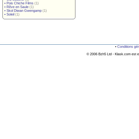
•
Pois Chiche Films
(1)
•
Rêve en Saule
(1)
•
Skol Diwan Gwengamp
(1)
•
Soleil
(1)
•
Conditions gé
© 2006 Bzh5 Ltd - Klask.com est es