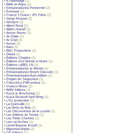
•
À l'Abordage
(2)
•
Bible en Anjou
(2)
•
Embannadurioù Penkermin
(2)
•
Evertype
(2)
•
France 3 Ouest / JPL Films
(2)
•
Serge Kergoat
(2)
•
Aérolyre
(1)
•
Albert René
(1)
•
Allah's Kanañ
(1)
•
Amzer Nevez
(1)
•
An Dalar
(1)
•
Ar Gripi
(1)
•
Auzou
(1)
•
Barn
(1)
•
BNC Productions
(1)
•
Diwan
(1)
•
Éditions Chapitre
(1)
•
Éditions d'un Monde à l'Autre
(1)
•
Éditions LABEL LN
(1)
•
Embannadurioù ar Mendu
(1)
•
Embannadurioù Breizh Odyssée
(1)
•
Emembannadur/Auto-édition
(1)
•
Emglev An Tiegezhioù
(1)
•
Frifurch/Le P'titFureteur
(1)
•
Goasco Music
(1)
•
IMAV éditions
(1)
•
Kuzul ar Brezhoneg
(1)
•
Kuzul Skoazell Sant-Brieg
(1)
•
L'Oz production
(1)
•
La Quincaille
(1)
•
Les Amis du Bois
(1)
•
Les Découvertes de la Luciole
(1)
•
Les éditions du Temps
(1)
•
Les Petits Chemins
(1)
•
Levr an Arzhez
(1)
•
Lionel Buannic Krouiñ
(1)
•
Mignoned Anjela
(1)
•
OE éditions
(1)