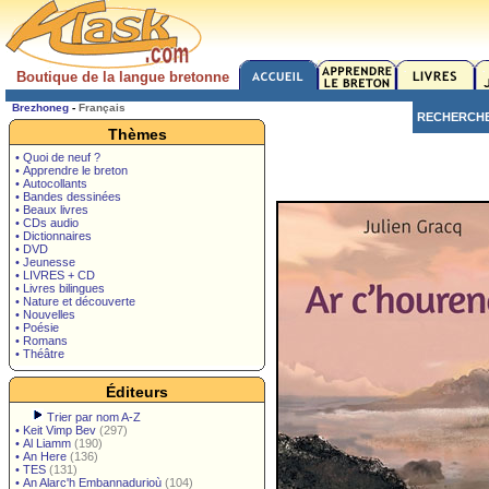
Boutique de la langue bretonne
Brezhoneg
-
Français
RECHERCH
Thèmes
• Quoi de neuf ?
• Apprendre le breton
• Autocollants
• Bandes dessinées
• Beaux livres
• CDs audio
• Dictionnaires
• DVD
• Jeunesse
• LIVRES + CD
• Livres bilingues
• Nature et découverte
• Nouvelles
• Poésie
• Romans
• Théâtre
Éditeurs
Trier par nom A-Z
•
Keit Vimp Bev
(297)
•
Al Liamm
(190)
•
An Here
(136)
•
TES
(131)
•
An Alarc'h Embannadurioù
(104)