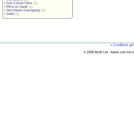
•
Pois Chiche Films
(1)
•
Rêve en Saule
(1)
•
Skol Diwan Gwengamp
(1)
•
Soleil
(1)
•
Conditions gé
© 2006 Bzh5 Ltd - Klask.com est es