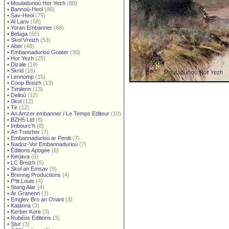
•
Mouladurioù Hor Yezh
(88)
•
Bannoù-Heol
(86)
•
Sav-Heol
(79)
•
Al Lanv
(68)
•
Yoran Embanner
(68)
•
Beluga
(55)
•
Skol Vreizh
(53)
•
Aber
(48)
•
Embannadurioù Goater
(30)
•
Hor Yezh
(25)
•
Dizale
(19)
•
Skrid
(16)
•
Lennomp
(15)
•
Coop Breizh
(13)
•
Timilenn
(13)
•
Delioù
(12)
•
Skol
(12)
•
Tir
(12)
•
An Amzer embanner / Le Temps Editeur
(10)
•
BZH5 Ltd
(8)
•
Imbourc'h
(8)
•
An Treizher
(7)
•
Embannadurioù ar Peniti
(7)
•
Nadoz-Vor Embannadurioù
(7)
•
Éditions Apogée
(6)
•
Kerjava
(6)
•
LC Breizh
(5)
•
Skol an Emsav
(5)
•
Brennig Productions
(4)
•
P'tit Louis
(4)
•
Stang Alar
(4)
•
Ar Granenn
(3)
•
Emglev Bro an Oriant
(3)
•
Kalanna
(3)
•
Kerber Kore
(3)
•
Rubéüs Editions
(3)
•
Stur
(3)