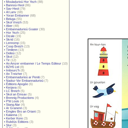
•
Mouladurioù Hor Yezh
(88)
•
Bannoù-Heol
(86)
•
Sav-Heol
(79)
•
Al Lanv
(68)
•
Yoran Embanner
(68)
•
Beluga
(55)
•
Skol Vreizh
(53)
•
Aber
(48)
•
Embannadurioù Goater
(30)
•
Hor Yezh
(25)
•
Dizale
(19)
•
Skrid
(16)
•
Lennomp
(15)
•
Coop Breizh
(13)
•
Timilenn
(13)
•
Delioù
(12)
•
Skol
(12)
•
Tir
(12)
•
An Amzer embanner / Le Temps Editeur
(10)
•
BZH5 Ltd
(8)
•
Imbourc'h
(8)
•
An Treizher
(7)
•
Embannadurioù ar Peniti
(7)
•
Nadoz-Vor Embannadurioù
(7)
•
Éditions Apogée
(6)
•
Kerjava
(6)
•
LC Breizh
(5)
•
Skol an Emsav
(5)
•
Brennig Productions
(4)
•
P'tit Louis
(4)
•
Stang Alar
(4)
•
Ar Granenn
(3)
•
Emglev Bro an Oriant
(3)
•
Kalanna
(3)
•
Kerber Kore
(3)
•
Rubéüs Editions
(3)
•
Stur
(3)