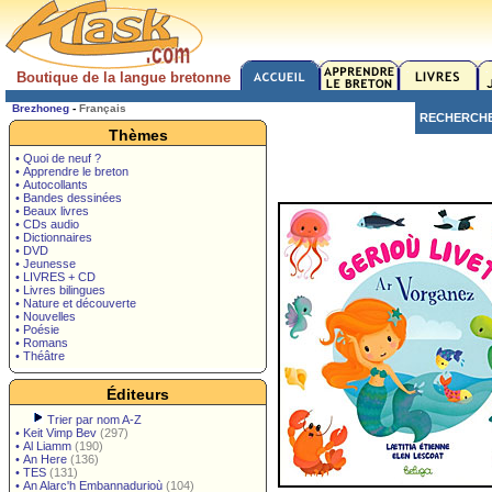
Boutique de la langue bretonne
Brezhoneg
-
Français
RECHERCH
Thèmes
• Quoi de neuf ?
• Apprendre le breton
• Autocollants
• Bandes dessinées
• Beaux livres
• CDs audio
• Dictionnaires
• DVD
• Jeunesse
• LIVRES + CD
• Livres bilingues
• Nature et découverte
• Nouvelles
• Poésie
• Romans
• Théâtre
Éditeurs
Trier par nom A-Z
•
Keit Vimp Bev
(297)
•
Al Liamm
(190)
•
An Here
(136)
•
TES
(131)
•
An Alarc'h Embannadurioù
(104)