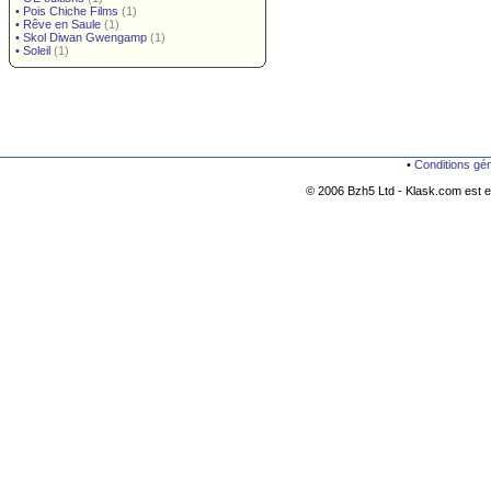
•
Pois Chiche Films
(1)
•
Rêve en Saule
(1)
•
Skol Diwan Gwengamp
(1)
•
Soleil
(1)
•
Conditions gé
© 2006 Bzh5 Ltd - Klask.com est es