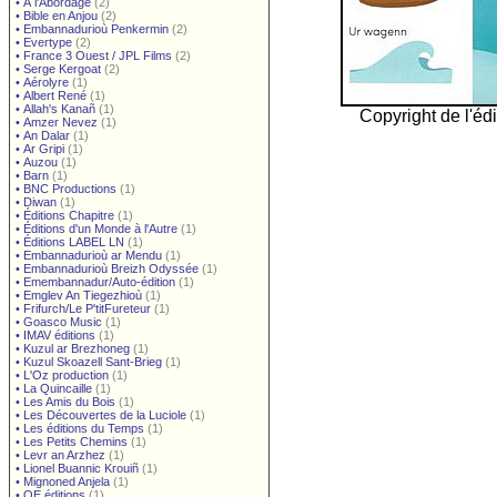
•
À l'Abordage
(2)
•
Bible en Anjou
(2)
•
Embannadurioù Penkermin
(2)
•
Evertype
(2)
•
France 3 Ouest / JPL Films
(2)
•
Serge Kergoat
(2)
•
Aérolyre
(1)
•
Albert René
(1)
•
Allah's Kanañ
(1)
Copyright de l'édi
•
Amzer Nevez
(1)
•
An Dalar
(1)
•
Ar Gripi
(1)
•
Auzou
(1)
•
Barn
(1)
•
BNC Productions
(1)
•
Diwan
(1)
•
Éditions Chapitre
(1)
•
Éditions d'un Monde à l'Autre
(1)
•
Éditions LABEL LN
(1)
•
Embannadurioù ar Mendu
(1)
•
Embannadurioù Breizh Odyssée
(1)
•
Emembannadur/Auto-édition
(1)
•
Emglev An Tiegezhioù
(1)
•
Frifurch/Le P'titFureteur
(1)
•
Goasco Music
(1)
•
IMAV éditions
(1)
•
Kuzul ar Brezhoneg
(1)
•
Kuzul Skoazell Sant-Brieg
(1)
•
L'Oz production
(1)
•
La Quincaille
(1)
•
Les Amis du Bois
(1)
•
Les Découvertes de la Luciole
(1)
•
Les éditions du Temps
(1)
•
Les Petits Chemins
(1)
•
Levr an Arzhez
(1)
•
Lionel Buannic Krouiñ
(1)
•
Mignoned Anjela
(1)
•
OE éditions
(1)