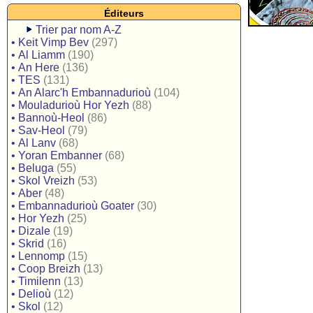
Éditeurs
Trier par nom A-Z
•
Keit Vimp Bev
(297)
•
Al Liamm
(190)
•
An Here
(136)
•
TES
(131)
•
An Alarc'h Embannadurioù
(104)
•
Mouladurioù Hor Yezh
(88)
•
Bannoù-Heol
(86)
•
Sav-Heol
(79)
•
Al Lanv
(68)
•
Yoran Embanner
(68)
•
Beluga
(55)
•
Skol Vreizh
(53)
•
Aber
(48)
•
Embannadurioù Goater
(30)
•
Hor Yezh
(25)
•
Dizale
(19)
•
Skrid
(16)
•
Lennomp
(15)
•
Coop Breizh
(13)
•
Timilenn
(13)
•
Delioù
(12)
•
Skol
(12)