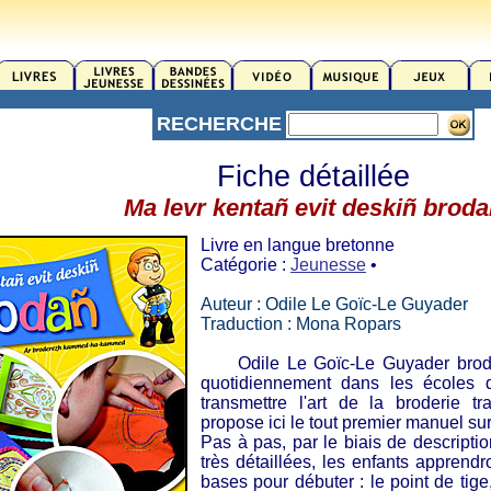
RECHERCHE
Fiche détaillée
Ma levr kentañ evit deskiñ brod
Livre en langue bretonne
Catégorie :
Jeunesse
•
Auteur : Odile Le Goïc-Le Guyader
Traduction : Mona Ropars
Odile Le Goïc-Le Guyader brodeus
quotidiennement dans les écoles 
transmettre l'art de la broderie tr
propose ici le tout premier manuel sur
Pas à pas, par le biais de descripti
très détaillées, les enfants apprend
bases pour débuter : le point de tige