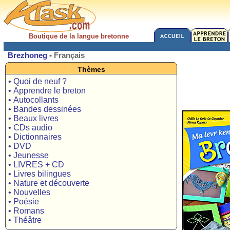
Boutique de la langue bretonne
Brezhoneg
-
Français
Thèmes
• Quoi de neuf ?
• Apprendre le breton
• Autocollants
• Bandes dessinées
• Beaux livres
• CDs audio
• Dictionnaires
• DVD
• Jeunesse
• LIVRES + CD
• Livres bilingues
• Nature et découverte
• Nouvelles
• Poésie
• Romans
• Théâtre