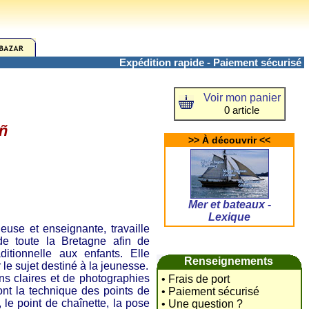
Expédition rapide - Paiement sécurisé
Voir mon panier
0 article
añ
>> À découvrir <<
Mer et bateaux -
Lexique
e et enseignante, travaille
de toute la Bretagne afin de
aditionnelle aux enfants. Elle
Renseignements
 le sujet destiné à la jeunesse.
ons claires et de photographies
• Frais de port
ront la technique des points de
• Paiement sécurisé
, le point de chaînette, la pose
• Une question ?