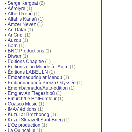
•
Serge Kergoat
(2)
•
Aérolyre
(1)
•
Albert René
(1)
•
Allah's Kanañ
(1)
•
Amzer Nevez
(1)
•
An Dalar
(1)
•
Ar Gripi
(1)
•
Auzou
(1)
•
Barn
(1)
•
BNC Productions
(1)
•
Diwan
(1)
•
Éditions Chapitre
(1)
•
Éditions d'un Monde à l'Autre
(1)
•
Éditions LABEL LN
(1)
•
Embannadurioù ar Mendu
(1)
•
Embannadurioù Breizh Odyssée
(1)
•
Emembannadur/Auto-édition
(1)
•
Emglev An Tiegezhioù
(1)
•
Frifurch/Le P'titFureteur
(1)
•
Goasco Music
(1)
•
IMAV éditions
(1)
•
Kuzul ar Brezhoneg
(1)
•
Kuzul Skoazell Sant-Brieg
(1)
•
L'Oz production
(1)
•
La Quincaille
(1)