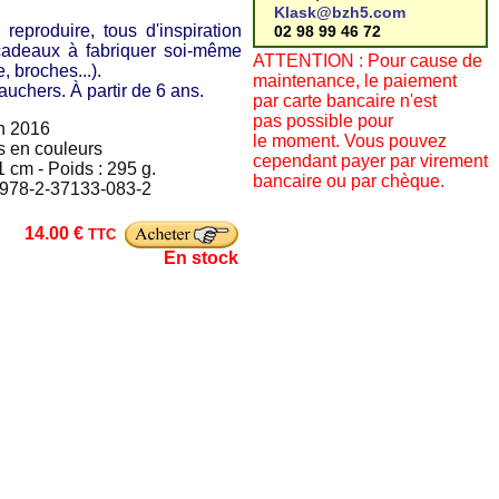
Klask@bzh5.com
reproduire, tous d'inspiration
02 98 99 46 72
 cadeaux à fabriquer soi-même
ATTENTION : Pour cause de
, broches...).
maintenance, le paiement
auchers. À partir de 6 ans.
par carte bancaire n'est
pas possible pour
in 2016
le moment. Vous pouvez
ns en couleurs
cependant payer par virement
1 cm - Poids : 295 g.
bancaire ou par chèque.
: 978-2-37133-083-2
14.00 €
TTC
En stock