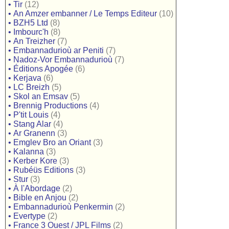
•
Tir
(12)
•
An Amzer embanner / Le Temps Editeur
(10)
•
BZH5 Ltd
(8)
•
Imbourc'h
(8)
•
An Treizher
(7)
•
Embannadurioù ar Peniti
(7)
•
Nadoz-Vor Embannadurioù
(7)
•
Éditions Apogée
(6)
•
Kerjava
(6)
•
LC Breizh
(5)
•
Skol an Emsav
(5)
•
Brennig Productions
(4)
•
P'tit Louis
(4)
•
Stang Alar
(4)
•
Ar Granenn
(3)
•
Emglev Bro an Oriant
(3)
•
Kalanna
(3)
•
Kerber Kore
(3)
•
Rubéüs Editions
(3)
•
Stur
(3)
•
À l'Abordage
(2)
•
Bible en Anjou
(2)
•
Embannadurioù Penkermin
(2)
•
Evertype
(2)
•
France 3 Ouest / JPL Films
(2)