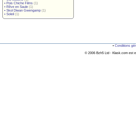
•
Pois Chiche Films
(1)
•
Rêve en Saule
(1)
•
Skol Diwan Gwengamp
(1)
•
Soleil
(1)
•
Conditions gé
© 2006 Bzh5 Ltd - Klask.com est es