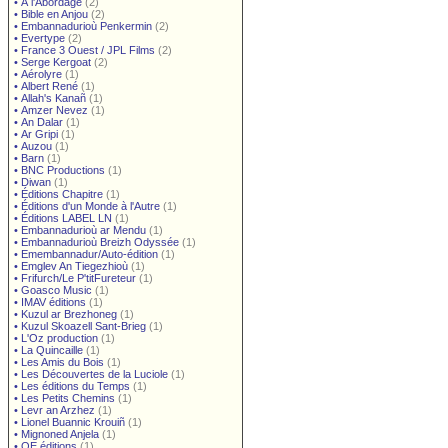
•
À l'Abordage
(2)
•
Bible en Anjou
(2)
•
Embannadurioù Penkermin
(2)
•
Evertype
(2)
•
France 3 Ouest / JPL Films
(2)
•
Serge Kergoat
(2)
•
Aérolyre
(1)
•
Albert René
(1)
•
Allah's Kanañ
(1)
•
Amzer Nevez
(1)
•
An Dalar
(1)
•
Ar Gripi
(1)
•
Auzou
(1)
•
Barn
(1)
•
BNC Productions
(1)
•
Diwan
(1)
•
Éditions Chapitre
(1)
•
Éditions d'un Monde à l'Autre
(1)
•
Éditions LABEL LN
(1)
•
Embannadurioù ar Mendu
(1)
•
Embannadurioù Breizh Odyssée
(1)
•
Emembannadur/Auto-édition
(1)
•
Emglev An Tiegezhioù
(1)
•
Frifurch/Le P'titFureteur
(1)
•
Goasco Music
(1)
•
IMAV éditions
(1)
•
Kuzul ar Brezhoneg
(1)
•
Kuzul Skoazell Sant-Brieg
(1)
•
L'Oz production
(1)
•
La Quincaille
(1)
•
Les Amis du Bois
(1)
•
Les Découvertes de la Luciole
(1)
•
Les éditions du Temps
(1)
•
Les Petits Chemins
(1)
•
Levr an Arzhez
(1)
•
Lionel Buannic Krouiñ
(1)
•
Mignoned Anjela
(1)
•
OE éditions
(1)