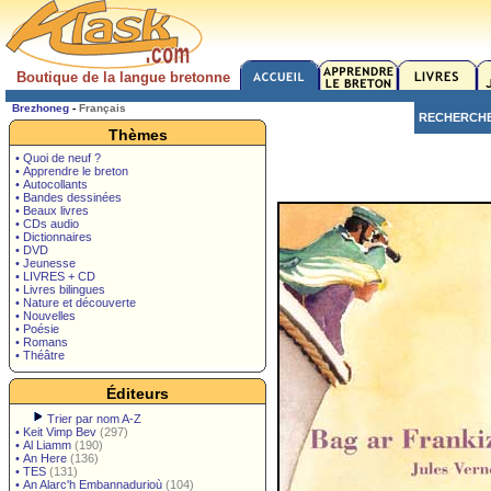
Boutique de la langue bretonne
Brezhoneg
-
Français
RECHERCH
Thèmes
• Quoi de neuf ?
• Apprendre le breton
• Autocollants
• Bandes dessinées
• Beaux livres
• CDs audio
• Dictionnaires
• DVD
• Jeunesse
• LIVRES + CD
• Livres bilingues
• Nature et découverte
• Nouvelles
• Poésie
• Romans
• Théâtre
Éditeurs
Trier par nom A-Z
•
Keit Vimp Bev
(297)
•
Al Liamm
(190)
•
An Here
(136)
•
TES
(131)
•
An Alarc'h Embannadurioù
(104)