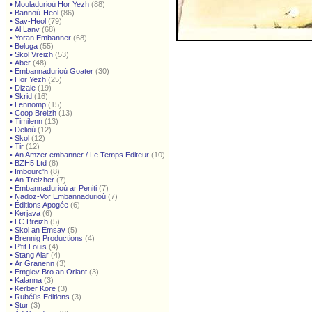
•
Mouladurioù Hor Yezh
(88)
•
Bannoù-Heol
(86)
•
Sav-Heol
(79)
•
Al Lanv
(68)
•
Yoran Embanner
(68)
•
Beluga
(55)
•
Skol Vreizh
(53)
•
Aber
(48)
•
Embannadurioù Goater
(30)
•
Hor Yezh
(25)
•
Dizale
(19)
•
Skrid
(16)
•
Lennomp
(15)
•
Coop Breizh
(13)
•
Timilenn
(13)
•
Delioù
(12)
•
Skol
(12)
•
Tir
(12)
•
An Amzer embanner / Le Temps Editeur
(10)
•
BZH5 Ltd
(8)
•
Imbourc'h
(8)
•
An Treizher
(7)
•
Embannadurioù ar Peniti
(7)
•
Nadoz-Vor Embannadurioù
(7)
•
Éditions Apogée
(6)
•
Kerjava
(6)
•
LC Breizh
(5)
•
Skol an Emsav
(5)
•
Brennig Productions
(4)
•
P'tit Louis
(4)
•
Stang Alar
(4)
•
Ar Granenn
(3)
•
Emglev Bro an Oriant
(3)
•
Kalanna
(3)
•
Kerber Kore
(3)
•
Rubéüs Editions
(3)
•
Stur
(3)