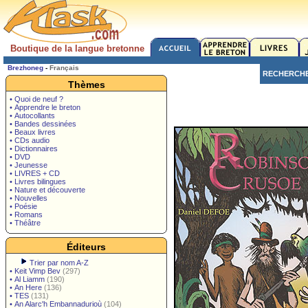
Boutique de la langue bretonne
Brezhoneg
-
Français
RECHERCH
Thèmes
• Quoi de neuf ?
• Apprendre le breton
• Autocollants
• Bandes dessinées
• Beaux livres
• CDs audio
• Dictionnaires
• DVD
• Jeunesse
• LIVRES + CD
• Livres bilingues
• Nature et découverte
• Nouvelles
• Poésie
• Romans
• Théâtre
Éditeurs
Trier par nom A-Z
•
Keit Vimp Bev
(297)
•
Al Liamm
(190)
•
An Here
(136)
•
TES
(131)
•
An Alarc'h Embannadurioù
(104)