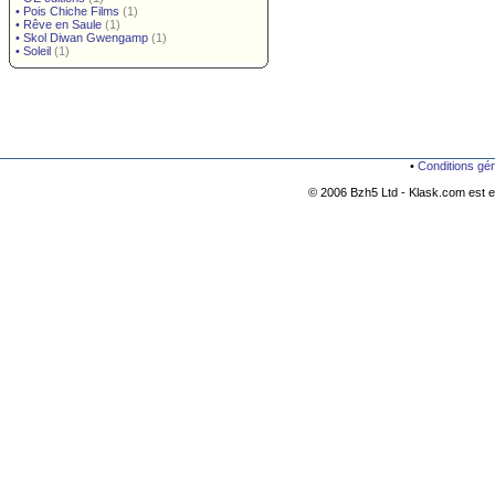
•
Pois Chiche Films
(1)
•
Rêve en Saule
(1)
•
Skol Diwan Gwengamp
(1)
•
Soleil
(1)
•
Conditions gé
© 2006 Bzh5 Ltd - Klask.com est es