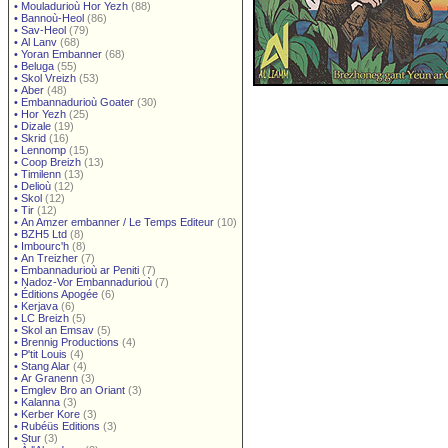
•
Mouladurioù Hor Yezh
(88)
•
Bannoù-Heol
(86)
•
Sav-Heol
(79)
•
Al Lanv
(68)
•
Yoran Embanner
(68)
•
Beluga
(55)
•
Skol Vreizh
(53)
•
Aber
(48)
•
Embannadurioù Goater
(30)
•
Hor Yezh
(25)
•
Dizale
(19)
•
Skrid
(16)
•
Lennomp
(15)
•
Coop Breizh
(13)
•
Timilenn
(13)
•
Delioù
(12)
•
Skol
(12)
•
Tir
(12)
•
An Amzer embanner / Le Temps Editeur
(10)
•
BZH5 Ltd
(8)
•
Imbourc'h
(8)
•
An Treizher
(7)
•
Embannadurioù ar Peniti
(7)
•
Nadoz-Vor Embannadurioù
(7)
•
Éditions Apogée
(6)
•
Kerjava
(6)
•
LC Breizh
(5)
•
Skol an Emsav
(5)
•
Brennig Productions
(4)
•
P'tit Louis
(4)
•
Stang Alar
(4)
•
Ar Granenn
(3)
•
Emglev Bro an Oriant
(3)
•
Kalanna
(3)
•
Kerber Kore
(3)
•
Rubéüs Editions
(3)
•
Stur
(3)