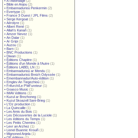
•
À l'Abordage
(2)
•
Bible en Anjou
(2)
•
Embannadurioù Penkermin
(2)
•
Evertype
(2)
•
France 3 Ouest / JPL Films
(2)
•
Serge Kergoat
(2)
•
Aérolyre
(1)
•
Albert René
(1)
•
Allah's Kanañ
(1)
•
Amzer Nevez
(1)
•
An Dalar
(1)
•
Ar Gripi
(1)
•
Auzou
(1)
•
Barn
(1)
•
BNC Productions
(1)
•
Diwan
(1)
•
Éditions Chapitre
(1)
•
Éditions d'un Monde à l'Autre
(1)
•
Éditions LABEL LN
(1)
•
Embannadurioù ar Mendu
(1)
•
Embannadurioù Breizh Odyssée
(1)
•
Emembannadur/Auto-édition
(1)
•
Emglev An Tiegezhioù
(1)
•
Frifurch/Le P'titFureteur
(1)
•
Goasco Music
(1)
•
IMAV éditions
(1)
•
Kuzul ar Brezhoneg
(1)
•
Kuzul Skoazell Sant-Brieg
(1)
•
L'Oz production
(1)
•
La Quincaille
(1)
•
Les Amis du Bois
(1)
•
Les Découvertes de la Luciole
(1)
•
Les éditions du Temps
(1)
•
Les Petits Chemins
(1)
•
Levr an Arzhez
(1)
•
Lionel Buannic Krouiñ
(1)
•
Mignoned Anjela
(1)
•
OE éditions
(1)