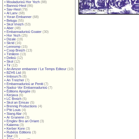
•
Mouladurioù Hor Yezh
(88)
•
Bannoù-Heol
(86)
•
Sav-Heol
(79)
•
Al Lanv
(68)
•
Yoran Embanner
(68)
•
Beluga
(55)
•
Skol Vreizh
(53)
•
Aber
(48)
•
Embannadurioù Goater
(30)
•
Hor Yezh
(25)
•
Dizale
(19)
•
Skrid
(16)
•
Lennomp
(15)
•
Coop Breizh
(13)
•
Timilenn
(13)
•
Delioù
(12)
•
Skol
(12)
•
Tir
(12)
•
An Amzer embanner / Le Temps Editeur
(10)
•
BZH5 Ltd
(8)
•
Imbourc'h
(8)
•
An Treizher
(7)
•
Embannadurioù ar Peniti
(7)
•
Nadoz-Vor Embannadurioù
(7)
•
Éditions Apogée
(6)
•
Kerjava
(6)
•
LC Breizh
(5)
•
Skol an Emsav
(5)
•
Brennig Productions
(4)
•
P'tit Louis
(4)
•
Stang Alar
(4)
•
Ar Granenn
(3)
•
Emglev Bro an Oriant
(3)
•
Kalanna
(3)
•
Kerber Kore
(3)
•
Rubéüs Editions
(3)
•
Stur
(3)