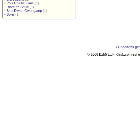
•
Pois Chiche Films
(1)
•
Rêve en Saule
(1)
•
Skol Diwan Gwengamp
(1)
•
Soleil
(1)
•
Conditions gé
© 2006 Bzh5 Ltd - Klask.com est es