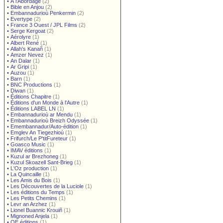
•
À l'Abordage
(2)
•
Bible en Anjou
(2)
•
Embannadurioù Penkermin
(2)
•
Evertype
(2)
•
France 3 Ouest / JPL Films
(2)
•
Serge Kergoat
(2)
•
Aérolyre
(1)
•
Albert René
(1)
•
Allah's Kanañ
(1)
•
Amzer Nevez
(1)
•
An Dalar
(1)
•
Ar Gripi
(1)
•
Auzou
(1)
•
Barn
(1)
•
BNC Productions
(1)
•
Diwan
(1)
•
Éditions Chapitre
(1)
•
Éditions d'un Monde à l'Autre
(1)
•
Éditions LABEL LN
(1)
•
Embannadurioù ar Mendu
(1)
•
Embannadurioù Breizh Odyssée
(1)
•
Emembannadur/Auto-édition
(1)
•
Emglev An Tiegezhioù
(1)
•
Frifurch/Le P'titFureteur
(1)
•
Goasco Music
(1)
•
IMAV éditions
(1)
•
Kuzul ar Brezhoneg
(1)
•
Kuzul Skoazell Sant-Brieg
(1)
•
L'Oz production
(1)
•
La Quincaille
(1)
•
Les Amis du Bois
(1)
•
Les Découvertes de la Luciole
(1)
•
Les éditions du Temps
(1)
•
Les Petits Chemins
(1)
•
Levr an Arzhez
(1)
•
Lionel Buannic Krouiñ
(1)
•
Mignoned Anjela
(1)
•
OE éditions
(1)