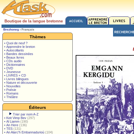
Boutique de la langue bretonne
Brezhoneg
-
Français
RECHERCH
Thèmes
• Quoi de neuf ?
• Apprendre le breton
• Autocollants
• Bandes dessinées
• Beaux livres
• CDs audio
• Dictionnaires
• DVD
• Jeunesse
• LIVRES + CD
• Livres bilingues
• Nature et découverte
• Nouvelles
• Poésie
• Romans
• Théâtre
Éditeurs
Trier par nom A-Z
•
Keit Vimp Bev
(297)
•
Al Liamm
(190)
•
An Here
(136)
•
TES
(131)
•
An Alarc'h Embannadurioù
(104)