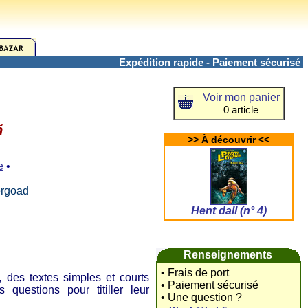
Expédition rapide - Paiement sécurisé
Voir mon panier
0 article
ñ
>> À découvrir <<
e
•
ergoad
Hent dall (n° 4)
Renseignements
• Frais de port
 des textes simples et courts
• Paiement sécurisé
 questions pour titiller leur
• Une question ?