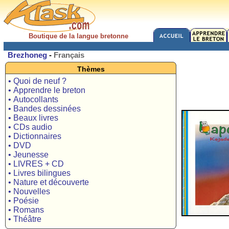
Boutique de la langue bretonne
Brezhoneg
-
Français
Thèmes
• Quoi de neuf ?
• Apprendre le breton
• Autocollants
• Bandes dessinées
• Beaux livres
• CDs audio
• Dictionnaires
• DVD
• Jeunesse
• LIVRES + CD
• Livres bilingues
• Nature et découverte
• Nouvelles
• Poésie
• Romans
• Théâtre