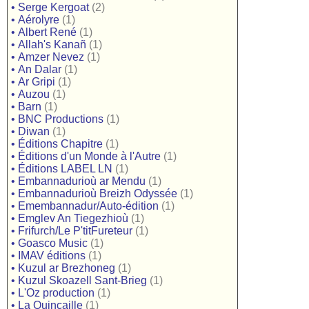
•
Serge Kergoat
(2)
•
Aérolyre
(1)
•
Albert René
(1)
•
Allah's Kanañ
(1)
•
Amzer Nevez
(1)
•
An Dalar
(1)
•
Ar Gripi
(1)
•
Auzou
(1)
•
Barn
(1)
•
BNC Productions
(1)
•
Diwan
(1)
•
Éditions Chapitre
(1)
•
Éditions d'un Monde à l'Autre
(1)
•
Éditions LABEL LN
(1)
•
Embannadurioù ar Mendu
(1)
•
Embannadurioù Breizh Odyssée
(1)
•
Emembannadur/Auto-édition
(1)
•
Emglev An Tiegezhioù
(1)
•
Frifurch/Le P'titFureteur
(1)
•
Goasco Music
(1)
•
IMAV éditions
(1)
•
Kuzul ar Brezhoneg
(1)
•
Kuzul Skoazell Sant-Brieg
(1)
•
L'Oz production
(1)
•
La Quincaille
(1)