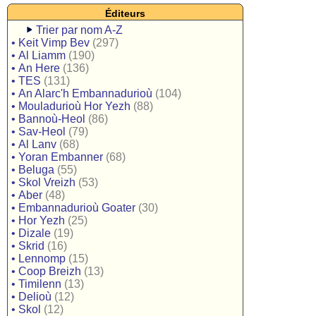
Éditeurs
Trier par nom A-Z
•
Keit Vimp Bev
(297)
•
Al Liamm
(190)
•
An Here
(136)
•
TES
(131)
•
An Alarc'h Embannadurioù
(104)
•
Mouladurioù Hor Yezh
(88)
•
Bannoù-Heol
(86)
•
Sav-Heol
(79)
•
Al Lanv
(68)
•
Yoran Embanner
(68)
•
Beluga
(55)
•
Skol Vreizh
(53)
•
Aber
(48)
•
Embannadurioù Goater
(30)
•
Hor Yezh
(25)
•
Dizale
(19)
•
Skrid
(16)
•
Lennomp
(15)
•
Coop Breizh
(13)
•
Timilenn
(13)
•
Delioù
(12)
•
Skol
(12)