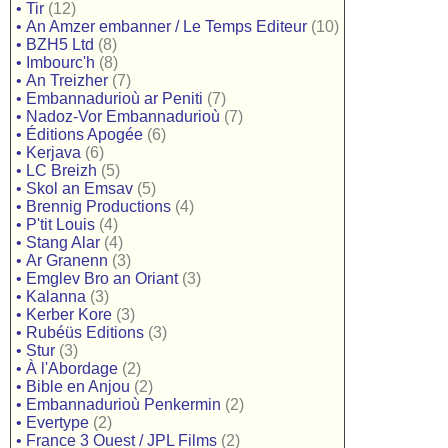
•
Tir
(12)
•
An Amzer embanner / Le Temps Editeur
(10)
•
BZH5 Ltd
(8)
•
Imbourc'h
(8)
•
An Treizher
(7)
•
Embannadurioù ar Peniti
(7)
•
Nadoz-Vor Embannadurioù
(7)
•
Éditions Apogée
(6)
•
Kerjava
(6)
•
LC Breizh
(5)
•
Skol an Emsav
(5)
•
Brennig Productions
(4)
•
P'tit Louis
(4)
•
Stang Alar
(4)
•
Ar Granenn
(3)
•
Emglev Bro an Oriant
(3)
•
Kalanna
(3)
•
Kerber Kore
(3)
•
Rubéüs Editions
(3)
•
Stur
(3)
•
À l'Abordage
(2)
•
Bible en Anjou
(2)
•
Embannadurioù Penkermin
(2)
•
Evertype
(2)
•
France 3 Ouest / JPL Films
(2)