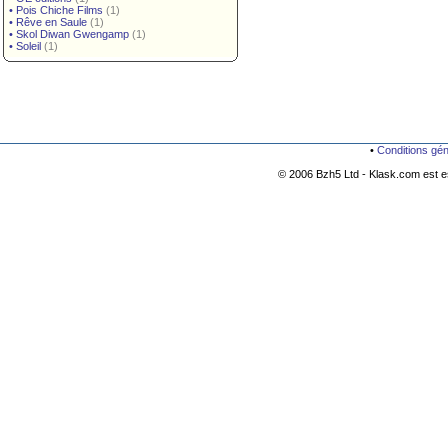
•
Pois Chiche Films
(1)
•
Rêve en Saule
(1)
•
Skol Diwan Gwengamp
(1)
•
Soleil
(1)
•
Conditions gé
© 2006 Bzh5 Ltd - Klask.com est es