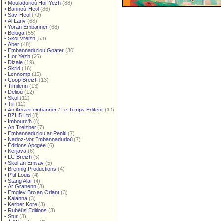
•
Mouladurioù Hor Yezh
(88)
•
Bannoù-Heol
(86)
•
Sav-Heol
(79)
•
Al Lanv
(68)
•
Yoran Embanner
(68)
•
Beluga
(55)
•
Skol Vreizh
(53)
•
Aber
(48)
•
Embannadurioù Goater
(30)
•
Hor Yezh
(25)
•
Dizale
(19)
•
Skrid
(16)
•
Lennomp
(15)
•
Coop Breizh
(13)
•
Timilenn
(13)
•
Delioù
(12)
•
Skol
(12)
•
Tir
(12)
•
An Amzer embanner / Le Temps Editeur
(10)
•
BZH5 Ltd
(8)
•
Imbourc'h
(8)
•
An Treizher
(7)
•
Embannadurioù ar Peniti
(7)
•
Nadoz-Vor Embannadurioù
(7)
•
Éditions Apogée
(6)
•
Kerjava
(6)
•
LC Breizh
(5)
•
Skol an Emsav
(5)
•
Brennig Productions
(4)
•
P'tit Louis
(4)
•
Stang Alar
(4)
•
Ar Granenn
(3)
•
Emglev Bro an Oriant
(3)
•
Kalanna
(3)
•
Kerber Kore
(3)
•
Rubéüs Editions
(3)
•
Stur
(3)