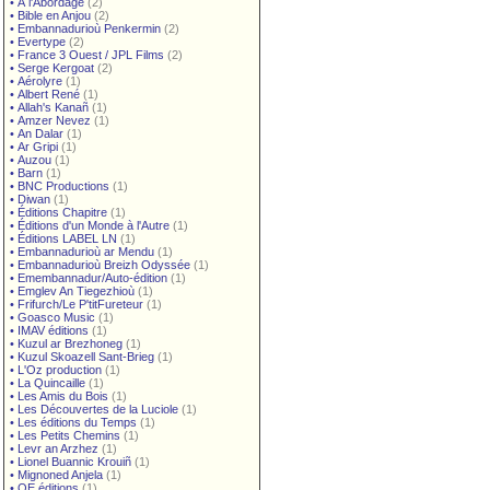
•
À l'Abordage
(2)
•
Bible en Anjou
(2)
•
Embannadurioù Penkermin
(2)
•
Evertype
(2)
•
France 3 Ouest / JPL Films
(2)
•
Serge Kergoat
(2)
•
Aérolyre
(1)
•
Albert René
(1)
•
Allah's Kanañ
(1)
•
Amzer Nevez
(1)
•
An Dalar
(1)
•
Ar Gripi
(1)
•
Auzou
(1)
•
Barn
(1)
•
BNC Productions
(1)
•
Diwan
(1)
•
Éditions Chapitre
(1)
•
Éditions d'un Monde à l'Autre
(1)
•
Éditions LABEL LN
(1)
•
Embannadurioù ar Mendu
(1)
•
Embannadurioù Breizh Odyssée
(1)
•
Emembannadur/Auto-édition
(1)
•
Emglev An Tiegezhioù
(1)
•
Frifurch/Le P'titFureteur
(1)
•
Goasco Music
(1)
•
IMAV éditions
(1)
•
Kuzul ar Brezhoneg
(1)
•
Kuzul Skoazell Sant-Brieg
(1)
•
L'Oz production
(1)
•
La Quincaille
(1)
•
Les Amis du Bois
(1)
•
Les Découvertes de la Luciole
(1)
•
Les éditions du Temps
(1)
•
Les Petits Chemins
(1)
•
Levr an Arzhez
(1)
•
Lionel Buannic Krouiñ
(1)
•
Mignoned Anjela
(1)
•
OE éditions
(1)