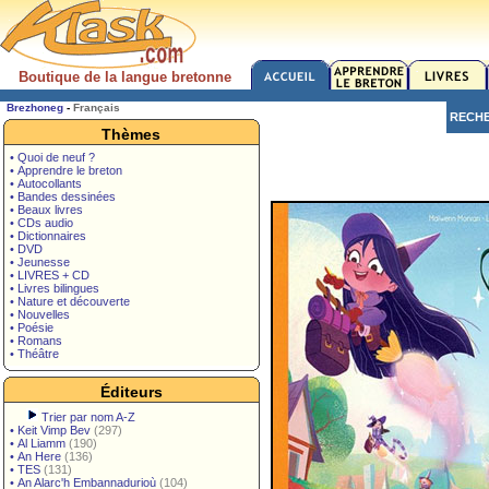
Boutique de la langue bretonne
Brezhoneg
-
Français
RECH
Thèmes
• Quoi de neuf ?
• Apprendre le breton
• Autocollants
• Bandes dessinées
• Beaux livres
• CDs audio
• Dictionnaires
• DVD
• Jeunesse
• LIVRES + CD
• Livres bilingues
• Nature et découverte
• Nouvelles
• Poésie
• Romans
• Théâtre
Éditeurs
Trier par nom A-Z
•
Keit Vimp Bev
(297)
•
Al Liamm
(190)
•
An Here
(136)
•
TES
(131)
•
An Alarc'h Embannadurioù
(104)