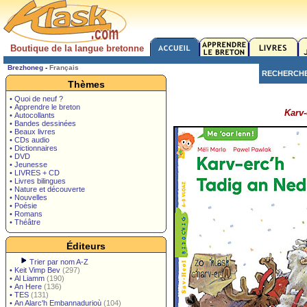
Boutique de la langue bretonne
Brezhoneg
-
Français
RECHERCH
Thèmes
• Quoi de neuf ?
• Apprendre le breton
Karv-
• Autocollants
• Bandes dessinées
• Beaux livres
• CDs audio
• Dictionnaires
• DVD
• Jeunesse
• LIVRES + CD
• Livres bilingues
• Nature et découverte
• Nouvelles
• Poésie
• Romans
• Théâtre
Éditeurs
Trier par nom A-Z
•
Keit Vimp Bev
(297)
•
Al Liamm
(190)
•
An Here
(136)
•
TES
(131)
•
An Alarc'h Embannadurioù
(104)