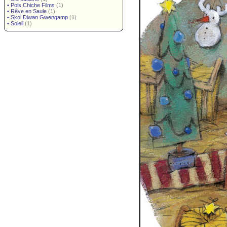
•
Pois Chiche Films
(1)
•
Rêve en Saule
(1)
•
Skol Diwan Gwengamp
(1)
•
Soleil
(1)