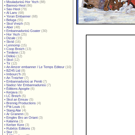
•
Mouladurioù Hor Yezh
(88)
•
Bannoù-Heol
(86)
•
Sav-Heol
(79)
•
Al Lanv
(68)
•
Yoran Embanner
(68)
•
Beluga
(55)
•
Skol Vreizh
(53)
•
Aber
(48)
•
Embannadurioù Goater
(30)
•
Hor Yezh
(25)
•
Dizale
(19)
•
Skrid
(16)
•
Lennomp
(15)
•
Coop Breizh
(13)
•
Timilenn
(13)
•
Delioù
(12)
•
Skol
(12)
•
Tir
(12)
•
An Amzer embanner / Le Temps Editeur
(10)
•
BZH5 Ltd
(8)
•
Imbourc'h
(8)
•
An Treizher
(7)
•
Embannadurioù ar Peniti
(7)
•
Nadoz-Vor Embannadurioù
(7)
•
Éditions Apogée
(6)
•
Kerjava
(6)
•
LC Breizh
(5)
•
Skol an Emsav
(5)
•
Brennig Productions
(4)
•
P'tit Louis
(4)
•
Stang Alar
(4)
•
Ar Granenn
(3)
•
Emglev Bro an Oriant
(3)
•
Kalanna
(3)
•
Kerber Kore
(3)
•
Rubéüs Editions
(3)
•
Stur
(3)