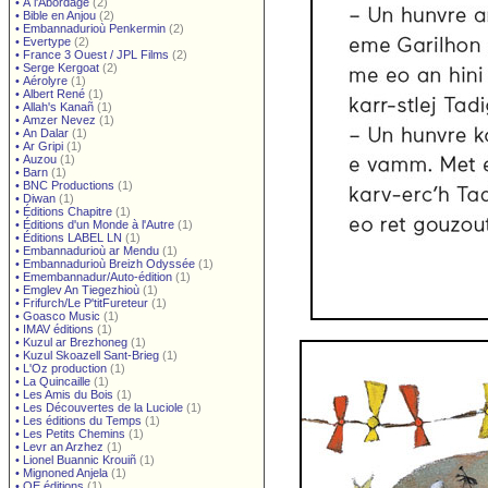
•
À l'Abordage
(2)
•
Bible en Anjou
(2)
•
Embannadurioù Penkermin
(2)
•
Evertype
(2)
•
France 3 Ouest / JPL Films
(2)
•
Serge Kergoat
(2)
•
Aérolyre
(1)
•
Albert René
(1)
•
Allah's Kanañ
(1)
•
Amzer Nevez
(1)
•
An Dalar
(1)
•
Ar Gripi
(1)
•
Auzou
(1)
•
Barn
(1)
•
BNC Productions
(1)
•
Diwan
(1)
•
Éditions Chapitre
(1)
•
Éditions d'un Monde à l'Autre
(1)
•
Éditions LABEL LN
(1)
•
Embannadurioù ar Mendu
(1)
•
Embannadurioù Breizh Odyssée
(1)
•
Emembannadur/Auto-édition
(1)
•
Emglev An Tiegezhioù
(1)
•
Frifurch/Le P'titFureteur
(1)
•
Goasco Music
(1)
•
IMAV éditions
(1)
•
Kuzul ar Brezhoneg
(1)
•
Kuzul Skoazell Sant-Brieg
(1)
•
L'Oz production
(1)
•
La Quincaille
(1)
•
Les Amis du Bois
(1)
•
Les Découvertes de la Luciole
(1)
•
Les éditions du Temps
(1)
•
Les Petits Chemins
(1)
•
Levr an Arzhez
(1)
•
Lionel Buannic Krouiñ
(1)
•
Mignoned Anjela
(1)
•
OE éditions
(1)