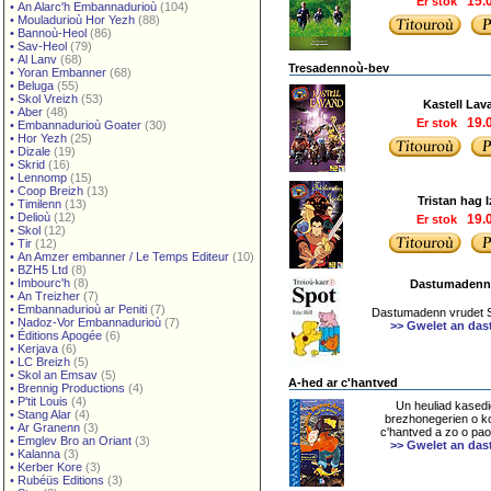
Er stok
15.
•
An Alarc'h Embannadurioù
(104)
•
Mouladurioù Hor Yezh
(88)
•
Bannoù-Heol
(86)
•
Sav-Heol
(79)
•
Al Lanv
(68)
Tresadennoù-bev
•
Yoran Embanner
(68)
•
Beluga
(55)
•
Skol Vreizh
(53)
Kastell Lav
•
Aber
(48)
Er stok
19.
•
Embannadurioù Goater
(30)
•
Hor Yezh
(25)
•
Dizale
(19)
•
Skrid
(16)
•
Lennomp
(15)
•
Coop Breizh
(13)
Tristan hag 
•
Timilenn
(13)
•
Delioù
(12)
Er stok
19.
•
Skol
(12)
•
Tir
(12)
•
An Amzer embanner / Le Temps Editeur
(10)
•
BZH5 Ltd
(8)
•
Imbourc'h
(8)
Dastumadenn
•
An Treizher
(7)
•
Embannadurioù ar Peniti
(7)
Dastumadenn vrudet S
•
Nadoz-Vor Embannadurioù
(7)
>> Gwelet an da
•
Éditions Apogée
(6)
•
Kerjava
(6)
•
LC Breizh
(5)
•
Skol an Emsav
(5)
A-hed ar c'hantved
•
Brennig Productions
(4)
•
P'tit Louis
(4)
Un heuliad kased
•
Stang Alar
(4)
brezhonegerien o k
•
Ar Granenn
(3)
c'hantved a zo o pa
•
Emglev Bro an Oriant
(3)
>> Gwelet an da
•
Kalanna
(3)
•
Kerber Kore
(3)
•
Rubéüs Editions
(3)