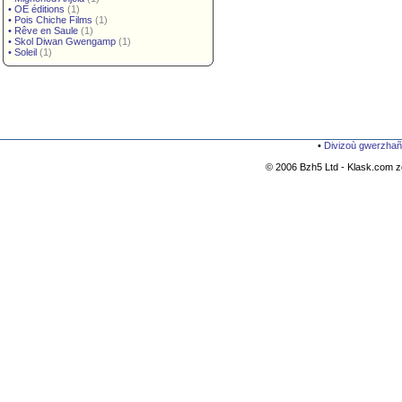
•
OE éditions
(1)
•
Pois Chiche Films
(1)
•
Rêve en Saule
(1)
•
Skol Diwan Gwengamp
(1)
•
Soleil
(1)
•
Divizoù gwerzhañ
© 2006 Bzh5 Ltd - Klask.com zo