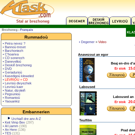
Stal ar brezhoneg
Brezhoneg
-
Français
KLA
Rummadoù
• Degemer
>
Video
• Petra nevez ?
• Bannoù-treset
• Barzhoniezh
• C'hoariva
Anavezout an egor
• CD sonerezh
• Danevelloù
Beaj en-dro d'
• Deskiñ brezhoneg
Er stok
15.
• DVD
• Geriadurioù
• Kasedigoù kleweled
•
LEVRIOU + CD
• Levrioù divyezhek
• Levrioù kaer
Laboused
• Natur, dizoleiñ
• Pegsunioù
Laboused an 
• Romantoù
• Yaouankiz
Er stok
20.
Embannerien
Urzhiañ dre anv A-Z
Teulfilm
•
Keit Vimp Bev
(297)
•
Al Liamm
(190)
•
An Here
(136)
Prad do
•
TES
(131)