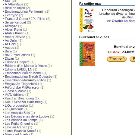
•
Stur
(3)
Pa soñjer mat
•
À l'Abordage
(2)
•
Bible en Anjou
(2)
Ur heuliad kasedigoù v
•
Embannadurioù Penkermin
(2)
brezhoneg diwar an heul
•
Evertype
(2)
de Rien
.
•
France 3 Ouest / JPL Films
(2)
>> Gwelet an da
•
Serge Kergoat
(2)
•
Aérolyre
(1)
•
Albert René
(1)
•
Allah's Kanañ
(1)
•
Amzer Nevez
(1)
Burzhuad ar vuhez
•
An Dalar
(1)
•
Ar Gripi
(1)
Burzhud ar 
•
Auzou
(1)
•
Barn
(1)
23.00 €
Er stok
•
BNC Productions
(1)
•
Diwan
(1)
•
Éditions Chapitre
(1)
•
Éditions d'un Monde à l'Autre
(1)
•
Éditions LABEL LN
(1)
•
Embannadurioù ar Mendu
(1)
•
Embannadurioù Breizh Odyssée
(1)
•
Emembannadur/Auto-édition
(1)
•
Emglev An Tiegezhioù
(1)
•
Frifurch/Le P'titFureteur
(1)
•
Goasco Music
(1)
•
IMAV éditions
(1)
•
Kuzul ar Brezhoneg
(1)
•
Kuzul Skoazell Sant-Brieg
(1)
•
L'Oz production
(1)
•
La Quincaille
(1)
•
Les Amis du Bois
(1)
•
Les Découvertes de la Luciole
(1)
•
Les éditions du Temps
(1)
•
Les Petits Chemins
(1)
•
Levr an Arzhez
(1)
•
Lionel Buannic Krouiñ
(1)
•
Mignoned Anjela
(1)