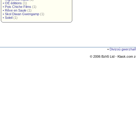
•
OE éditions
(1)
•
Pois Chiche Films
(1)
•
Rêve en Saule
(1)
•
Skol Diwan Gwengamp
(1)
•
Soleil
(1)
•
Divizoù gwerzhañ
© 2006 Bzh5 Ltd - Klask.com zo