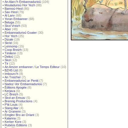
•
An Alarc'h Embannadurioù
(104)
•
Mouladurioù Hor Yezh
(88)
•
Bannoù-Heol
(86)
•
Sav-Heol
(79)
•
Al Lanv
(68)
•
Yoran Embanner
(68)
•
Beluga
(55)
•
Skol Vreizh
(53)
•
Aber
(48)
•
Embannadurioù Goater
(30)
•
Hor Yezh
(25)
•
Dizale
(19)
•
Skrid
(16)
•
Lennomp
(15)
•
Coop Breizh
(13)
•
Timilenn
(13)
•
Delioù
(12)
•
Skol
(12)
•
Tir
(12)
•
An Amzer embanner / Le Temps Editeur
(10)
•
BZH5 Ltd
(8)
•
Imbourc'h
(8)
•
An Treizher
(7)
•
Embannadurioù ar Peniti
(7)
•
Nadoz-Vor Embannadurioù
(7)
•
Éditions Apogée
(6)
•
Kerjava
(6)
•
LC Breizh
(5)
•
Skol an Emsav
(5)
•
Brennig Productions
(4)
•
P'tit Louis
(4)
•
Stang Alar
(4)
•
Ar Granenn
(3)
•
Emglev Bro an Oriant
(3)
•
Kalanna
(3)
•
Kerber Kore
(3)
•
Rubéüs Editions
(3)