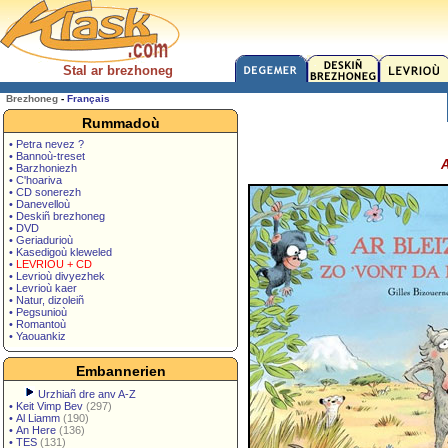
Stal ar brezhoneg
Brezhoneg
-
Français
Rummadoù
• Petra nevez ?
• Bannoù-treset
A
• Barzhoniezh
• C'hoariva
• CD sonerezh
• Danevelloù
• Deskiñ brezhoneg
• DVD
• Geriadurioù
• Kasedigoù kleweled
•
LEVRIOU + CD
• Levrioù divyezhek
• Levrioù kaer
• Natur, dizoleiñ
• Pegsunioù
• Romantoù
• Yaouankiz
Embannerien
Urzhiañ dre anv A-Z
•
Keit Vimp Bev
(297)
•
Al Liamm
(190)
•
An Here
(136)
•
TES
(131)