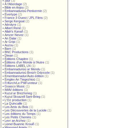
•
Stur
(3)
•
À l'Abordage
(2)
•
Bible en Anjou
(2)
•
Embannadurioù Penkermin
(2)
•
Evertype
(2)
•
France 3 Ouest / JPL Films
(2)
•
Serge Kergoat
(2)
•
Aérolyre
(1)
•
Albert René
(1)
•
Allah's Kanañ
(1)
•
Amzer Nevez
(1)
•
An Dalar
(1)
•
Ar Gripi
(1)
•
Auzou
(1)
•
Barn
(1)
•
BNC Productions
(1)
•
Diwan
(1)
•
Éditions Chapitre
(1)
•
Éditions d'un Monde à l'Autre
(1)
•
Éditions LABEL LN
(1)
•
Embannadurioù ar Mendu
(1)
•
Embannadurioù Breizh Odyssée
(1)
•
Emembannadur/Auto-édition
(1)
•
Emglev An Tiegezhioù
(1)
•
Frifurch/Le P'titFureteur
(1)
•
Goasco Music
(1)
•
IMAV éditions
(1)
•
Kuzul ar Brezhoneg
(1)
•
Kuzul Skoazell Sant-Brieg
(1)
•
L'Oz production
(1)
•
La Quincaille
(1)
•
Les Amis du Bois
(1)
•
Les Découvertes de la Luciole
(1)
•
Les éditions du Temps
(1)
•
Les Petits Chemins
(1)
•
Levr an Arzhez
(1)
•
Lionel Buannic Krouiñ
(1)
•
Mignoned Anjela
(1)