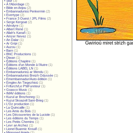
•
Stur
(3)
•
À l'Abordage
(2)
•
Bible en Anjou
(2)
•
Embannadurioù Penkermin
(2)
•
Evertype
(2)
•
France 3 Ouest / JPL Films
(2)
•
Serge Kergoat
(2)
•
Aérolyre
(1)
•
Albert René
(1)
•
Allah's Kanañ
(1)
•
Amzer Nevez
(1)
•
An Dalar
(1)
Gwirioù miret strizh g
•
Ar Gripi
(1)
•
Auzou
(1)
•
Barn
(1)
•
BNC Productions
(1)
•
Diwan
(1)
•
Éditions Chapitre
(1)
•
Éditions d'un Monde à l'Autre
(1)
•
Éditions LABEL LN
(1)
•
Embannadurioù ar Mendu
(1)
•
Embannadurioù Breizh Odyssée
(1)
•
Emembannadur/Auto-édition
(1)
•
Emglev An Tiegezhioù
(1)
•
Frifurch/Le P'titFureteur
(1)
•
Goasco Music
(1)
•
IMAV éditions
(1)
•
Kuzul ar Brezhoneg
(1)
•
Kuzul Skoazell Sant-Brieg
(1)
•
L'Oz production
(1)
•
La Quincaille
(1)
•
Les Amis du Bois
(1)
•
Les Découvertes de la Luciole
(1)
•
Les éditions du Temps
(1)
•
Les Petits Chemins
(1)
•
Levr an Arzhez
(1)
•
Lionel Buannic Krouiñ
(1)
•
Mignoned Anjela
(1)