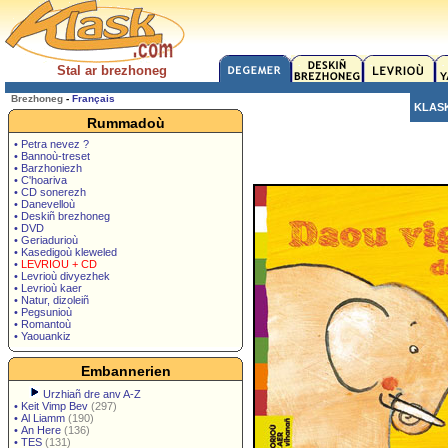
Stal ar brezhoneg
Brezhoneg
-
Français
KLAS
Rummadoù
• Petra nevez ?
• Bannoù-treset
• Barzhoniezh
• C'hoariva
• CD sonerezh
• Danevelloù
• Deskiñ brezhoneg
• DVD
• Geriadurioù
• Kasedigoù kleweled
•
LEVRIOU + CD
• Levrioù divyezhek
• Levrioù kaer
• Natur, dizoleiñ
• Pegsunioù
• Romantoù
• Yaouankiz
Embannerien
Urzhiañ dre anv A-Z
•
Keit Vimp Bev
(297)
•
Al Liamm
(190)
•
An Here
(136)
•
TES
(131)