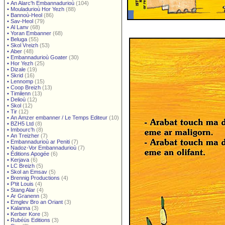
•
An Alarc'h Embannadurioù
(104)
•
Mouladurioù Hor Yezh
(88)
•
Bannoù-Heol
(86)
•
Sav-Heol
(79)
•
Al Lanv
(68)
•
Yoran Embanner
(68)
•
Beluga
(55)
•
Skol Vreizh
(53)
•
Aber
(48)
•
Embannadurioù Goater
(30)
•
Hor Yezh
(25)
•
Dizale
(19)
•
Skrid
(16)
•
Lennomp
(15)
•
Coop Breizh
(13)
•
Timilenn
(13)
•
Delioù
(12)
•
Skol
(12)
•
Tir
(12)
•
An Amzer embanner / Le Temps Editeur
(10)
•
BZH5 Ltd
(8)
•
Imbourc'h
(8)
•
An Treizher
(7)
•
Embannadurioù ar Peniti
(7)
•
Nadoz-Vor Embannadurioù
(7)
•
Éditions Apogée
(6)
•
Kerjava
(6)
•
LC Breizh
(5)
•
Skol an Emsav
(5)
•
Brennig Productions
(4)
•
P'tit Louis
(4)
•
Stang Alar
(4)
•
Ar Granenn
(3)
•
Emglev Bro an Oriant
(3)
•
Kalanna
(3)
•
Kerber Kore
(3)
•
Rubéüs Editions
(3)