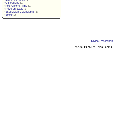
•
OE éditions
(1)
•
Pois Chiche Films
(1)
•
Rêve en Saule
(1)
•
Skol Diwan Gwengamp
(1)
•
Soleil
(1)
•
Divizoù gwerzhañ
© 2006 Bzh5 Ltd - Klask.com zo