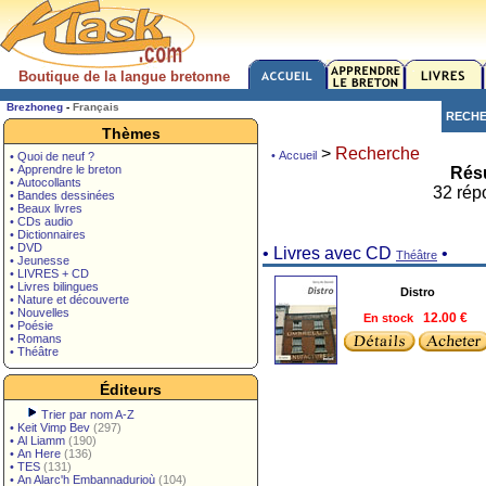
Boutique de la langue bretonne
Brezhoneg
-
Français
RECH
Thèmes
>
Recherche
• Accueil
• Quoi de neuf ?
• Apprendre le breton
Résu
• Autocollants
32 rép
• Bandes dessinées
• Beaux livres
• CDs audio
• Dictionnaires
• DVD
• Livres avec CD
•
Théâtre
• Jeunesse
• LIVRES + CD
• Livres bilingues
Distro
• Nature et découverte
• Nouvelles
En stock
12.00 €
• Poésie
• Romans
• Théâtre
Éditeurs
Trier par nom A-Z
•
Keit Vimp Bev
(297)
•
Al Liamm
(190)
•
An Here
(136)
•
TES
(131)
•
An Alarc'h Embannadurioù
(104)