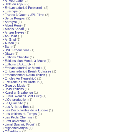
•
À l'Abordage
(2)
•
Bible en Anjou
(2)
•
Embannadurioù Penkermin
(2)
•
Evertype
(2)
•
France 3 Ouest / JPL Films
(2)
•
Serge Kergoat
(2)
•
Aérolyre
(1)
•
Albert René
(1)
•
Allah's Kanañ
(1)
•
Amzer Nevez
(1)
•
An Dalar
(1)
•
Ar Gripi
(1)
•
Auzou
(1)
•
Barn
(1)
•
BNC Productions
(1)
•
Diwan
(1)
•
Éditions Chapitre
(1)
•
Éditions d'un Monde à l'Autre
(1)
•
Éditions LABEL LN
(1)
•
Embannadurioù ar Mendu
(1)
•
Embannadurioù Breizh Odyssée
(1)
•
Emembannadur/Auto-édition
(1)
•
Emglev An Tiegezhioù
(1)
•
Frifurch/Le P'titFureteur
(1)
•
Goasco Music
(1)
•
IMAV éditions
(1)
•
Kuzul ar Brezhoneg
(1)
•
Kuzul Skoazell Sant-Brieg
(1)
•
L'Oz production
(1)
•
La Quincaille
(1)
•
Les Amis du Bois
(1)
•
Les Découvertes de la Luciole
(1)
•
Les éditions du Temps
(1)
•
Les Petits Chemins
(1)
•
Levr an Arzhez
(1)
•
Lionel Buannic Krouiñ
(1)
•
Mignoned Anjela
(1)
•
OE éditions
(1)