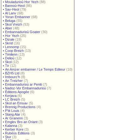
•
Mouladurioù Hor Yezh
(88)
•
Bannoù-Heol
(86)
•
Sav-Heol
(79)
•
Al Lanv
(68)
•
Yoran Embanner
(68)
•
Beluga
(55)
•
Skol Vreizh
(53)
•
Aber
(48)
•
Embannadurioù Goater
(30)
•
Hor Yezh
(25)
•
Dizale
(19)
•
Skrid
(16)
•
Lennomp
(15)
•
Coop Breizh
(13)
•
Timilenn
(13)
•
Delioù
(12)
•
Skol
(12)
•
Tir
(12)
•
An Amzer embanner / Le Temps Editeur
(10)
•
BZH5 Ltd
(8)
•
Imbourc'h
(8)
•
An Treizher
(7)
•
Embannadurioù ar Peniti
(7)
•
Nadoz-Vor Embannadurioù
(7)
•
Éditions Apogée
(6)
•
Kerjava
(6)
•
LC Breizh
(5)
•
Skol an Emsav
(5)
•
Brennig Productions
(4)
•
P'tit Louis
(4)
•
Stang Alar
(4)
•
Ar Granenn
(3)
•
Emglev Bro an Oriant
(3)
•
Kalanna
(3)
•
Kerber Kore
(3)
•
Rubéüs Editions
(3)
•
Stur
(3)