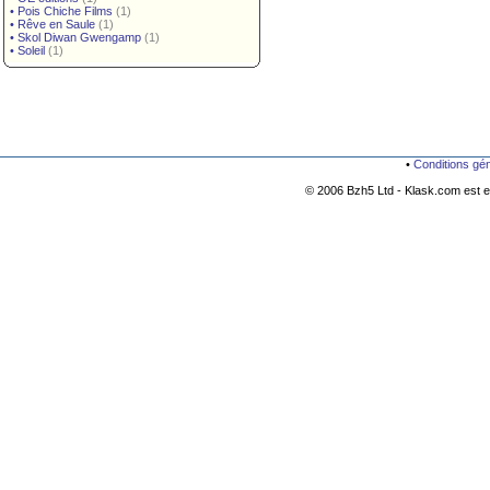
•
Pois Chiche Films
(1)
•
Rêve en Saule
(1)
•
Skol Diwan Gwengamp
(1)
•
Soleil
(1)
•
Conditions gé
© 2006 Bzh5 Ltd - Klask.com est es